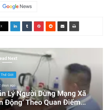
LinkedIn
Tumblr
Pinterest
Reddit
Share via Email
Print
X
ead Next
Thế Giới
2 days ago
ản Lý Người Dùng Mạng Xã
ản Động’ Theo Quan Điểm