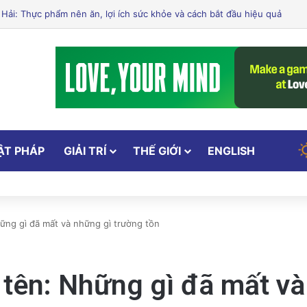
Xử Phạt Người Chia Sẻ Livestream Của Bà Nguyễn Phương Hằng!
ẬT PHÁP
GIẢI TRÍ
THẾ GIỚI
ENGLISH
ững gì đã mất và những gì trường tồn
 tên: Những gì đã mất và