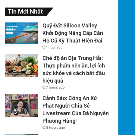
Tin Mới Nhất
Quỹ Đất Silicon Valley
Khởi Động Nâng Cấp Căn
Hộ Cũ Kỹ Thuật Hiện Đại
1 hour ago
Chế độ ăn Địa Trung Hải:
Thực phẩm nên ăn, lợi ích
sức khỏe và cách bắt đầu
hiệu quả
7 hours ago
Cảnh Báo: Công An Xử
Phạt Người Chia Sẻ
Livestream Của Bà Nguyễn
Phương Hằng!
8 hours ago