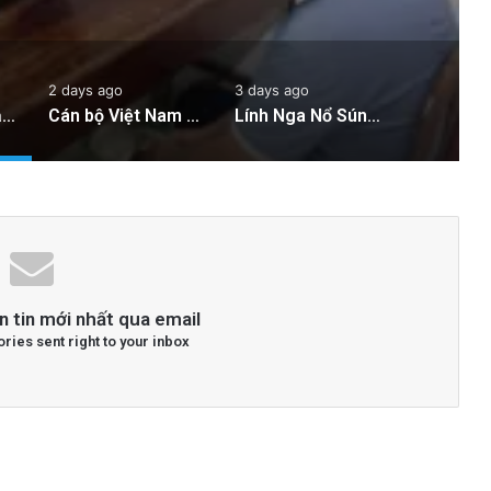
 Sản Việt Nam
2 days ago
3 days ago
Công an Siết Chặt Quản Lý Người Dùng Mạng Xã Hội: Nhận Diện ‘Phản Động’ Theo Quan Điểm Đảng Cộng Sản Việt Nam
Cán bộ Việt Nam bị tố cáo tấn công tình dục hai nữ phục vụ tại New Zealand trước chuyến thăm của Thủ tướng Chính
Lính Nga Nổ Súng Giết Đồng Đội và Tấn Công Dân Thường Tại Crimea
n tin mới nhất qua email
ories sent right to your inbox