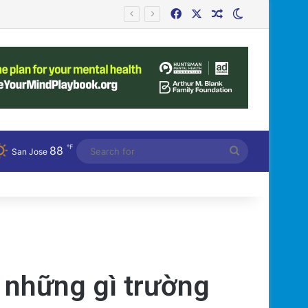
Facebook
X
Random Article
Switch skin
℉
88
Search
San Jose
for
 những gì trường