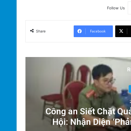
Follow Us
Facebook
Share
R
ải
Công an Siết Chặt Qu
y
Hội: Nhận Diện ‘Ph