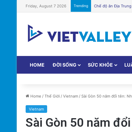
Friday, August 7 2026
Trending
Cảnh Báo: Công An 
HOME
ĐỜI SỐNG
SỨC KHỎE
LU
Home
/
Thế Giới
/
Vietnam
/
Sài Gòn 50 năm đổi tên: Nh
Vietnam
Sài Gòn 50 năm đổi