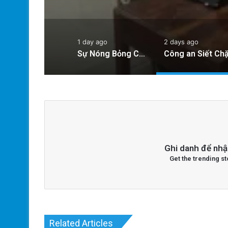
Đảng Cộng
1 day ago
2 days ago
Sự Nóng Bỏng Của Chính Quyền Trong Việc Giải Quyết Vụ Sư Minh Tuệ: Nguyên Nhân Và Hệ Lụy
Ghi danh để nhậ
Get the trending st
Related Articles