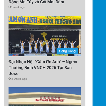
của Thủ tướng C
Động Ma Túy và Gái Mại Dâm
1 week ago
Cộng Đồng
Đại Nhạc Hội “Cám Ơn Anh” – Người
Thương Binh VNCH 2026 Tại San
Jose
2 weeks ago