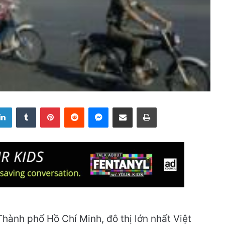
LinkedIn
Tumblr
Pinterest
Reddit
Messenger
Share via Email
Print
Thành phố Hồ Chí Minh, đô thị lớn nhất Việt