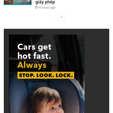
giấy phép
10 hours ago
D7 Unhoused CAD 2025
D7 Unhoused CAD 2024
Previous
Next
page
page
D7 Unhoused CAD 2023
Sau đó, trong khi đang giữ chức vụ Nghị Viên,
với sự ủng hộ của ông David Duong,
Biên
Đoàn đã nộp đơn tòa án xin lệnh cấm lại gần
(restraining order) đối với ông Hải Huỳnh,
nhưng kết quả cuối cùng ông Hải Huỳnh thắng
kiện. Tiếp theo, nhân viên của ông Biên Đoàn
cũng nộp đơn toàn án xin lệnh cấm lại gần
(restraining order) đối với ông Hải Huỳnh chỉ
vì cụm từ “
bút sa gà chết
” trong email trao