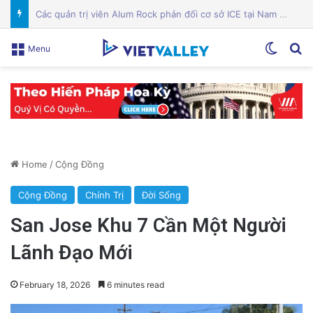
Công an Siết Chặt Quản Lý Người Dùng Mạng Xã Hội: Nhận Diện ‘Phản Động’ Theo Quan Điểm Đảng Cộng Sản Việt Nam
Switch
Se
Menu
Home
/
Cộng Đồng
Cộng Đồng
Chính Trị
Đời Sống
San Jose Khu 7 Cần Một Người
Lãnh Đạo Mới
February 18, 2026
6 minutes read