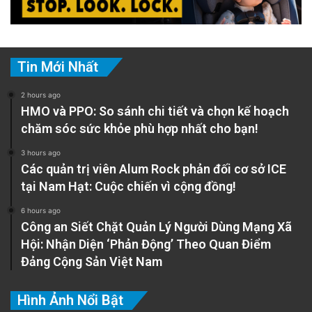
Tin Mới Nhất
2 hours ago
HMO và PPO: So sánh chi tiết và chọn kế hoạch
chăm sóc sức khỏe phù hợp nhất cho bạn!
Ban Biên Tập
3 hours ago
Các quản trị viên Alum Rock phản đối cơ sở ICE
tại Nam Hạt: Cuộc chiến vì cộng đồng!
*Lưu ý: Sở Cảnh sát San Jose không cung cấp
6 hours ago
dữ liệu cho giai đoạn từ tháng 1 đến tháng 3
Công an Siết Chặt Quản Lý Người Dùng Mạng Xã
năm 2023, nên các thống kê không bao gồm
Hội: Nhận Diện ‘Phản Động’ Theo Quan Điểm
Đảng Cộng Sản Việt Nam
khoảng thời gian này.
Hình Ảnh Nổi Bật
Xem tiếp phần 2