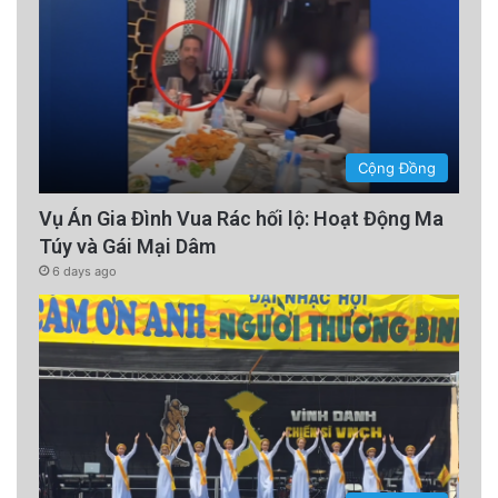
buộc đó. Khi một dân cử sử dụng diễn đàn
công cộng để tố cáo người khác, trách nhiệm
cung cấp chứng cứ minh bạch là điều tối thiểu
phải có.
Cộng Đồng
Ông Biên Đoàn cũng đã mạnh mẽ kêu gọi
Vụ Án Gia Đình Vua Rác hối lộ: Hoạt Động Ma
thành phố
đuổi việc bà Hạnh Giao
, một đối thủ
Túy và Gái Mại Dâm
cạnh tranh ghế Nghị Viên Khu vực 7, sau khi
6 days ago
bà lên tiếng tại một buổi họp thành phố về
việc ông sử dụng từ “celebrate” (ăn mừng) để
diễn tả ngày Tháng Tư Đen. Ông cho rằng bà
Hạnh Giao đã tấn công đối thủ trong lúc đang
làm việc và nhận lương từ thành phố. Tuy
nhiên, trước đó, ông đã từng
cử Chánh Văn