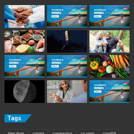
advertisement
Tags
bien doan
corona
coronavirus
co vang
covid19