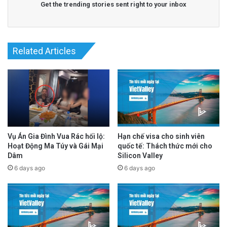
Get the trending stories sent right to your inbox
San Jose, kể từ khi giữ chức Nghị viên năm
2023, Khu 7 đã có
22,407 vụ tội phạm
từ
tháng 4, 2023 đến tháng 4, 2026
.(SJPD)*
Related Articles
Vụ Án Gia Đình Vua Rác hối lộ:
Hạn chế visa cho sinh viên
D7 Crimes 2025
D7 Crimes 2024
Hoạt Động Ma Túy và Gái Mại
quốc tế: Thách thức mới cho
Dâm
Silicon Valley
D7 Crimes 2023
6 days ago
6 days ago
Bên cạnh đó là vấn đề vô gia cư. Thành phố
đã chi hơn
$300 triệu
đô la để giúp giải quyết