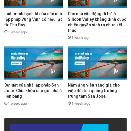
tình trạng này. Đây là số tiền không hề nhỏ, là
tiền thuế của người dân. Tuy nhiên, nhiều báo
Luật minh bạch AI của các nhà
Các nhà vận động di trú ở
lập pháp Vùng Vịnh có hiệu lực
Silicon Valley khẳng định cuộc
cáo cho thấy sự
bê bối về tính minh bạch và
từ Thứ Bảy
chiến quyền sinh ra chưa kết
trách nhiệm
. Cho đến nay, cư dân vẫn chưa
thúc
1 week ago
1 week ago
thấy rõ ai chịu trách nhiệm, cũng như chưa có
sự minh bạch đầy đủ trong việc kiểm tra sổ
sách, báo cáo chi tiêu và kết quả cụ thể đạt
được. Khi ngân sách hàng trăm triệu đô được
phân bổ, người dân cần sự minh bạch và cơ
Dự luật của nhà lập pháp San
Năm ứng viên sáng giá cho
chế giám sát chặt chẽ để bảo đảm tiền thuế
Jose: Chìa khóa cho gói nhà ở
việc đổi tên quảng trường
liên bang
trung tâm San Jose
được sử dụng đúng mục đích và hiệu quả.
1 week ago
1 week ago
Riêng tại Khu 7, từ khi ông Biên Đoàn nhậm
chức năm 2023 đến tháng 4 năm 2026, đã có
hơn 9,623 cuộc gọi cảnh sát (CAD) liên quan