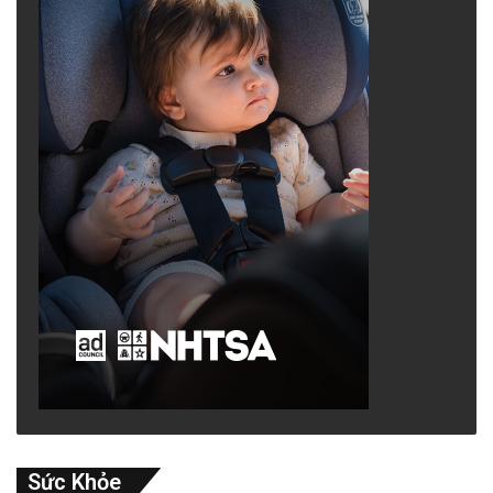
đang bị FBI điều tra, cáo buộc, và
truy tố về
các tội liên quan đến âm mưu, đồng lõa, và hối
lộ.
Việc một dân cử có mối quan hệ sứt mẻ với
chính cộng đồng nơi mình phục vụ, trong khi
lại thể hiện sự thân mật với những doanh
nghiệp thuộc sở hữu của Đảng Cộng Sản Nhà
nước Việt Nam, cũng như với các cá nhân
đang bị FBI điều tra và truy tố, khiến nhiều
người dân mất lòng tin, hoang mang, nghi vấn,
và đặt câu hỏi về sự thận trọng cũng như
chuẩn mực đạo đức trong vai trò đại diện
công chúng.
Sức Khỏe