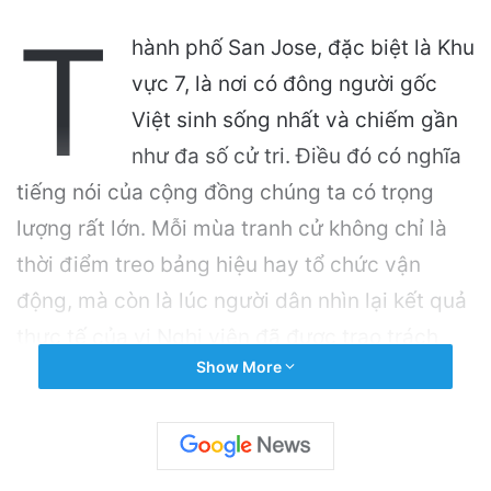
T
hành phố San Jose, đặc biệt là Khu
vực 7, là nơi có đông người gốc
Việt sinh sống nhất và chiếm gần
như đa số cử tri. Điều đó có nghĩa
tiếng nói của cộng đồng chúng ta có trọng
lượng rất lớn. Mỗi mùa tranh cử không chỉ là
thời điểm treo bảng hiệu hay tổ chức vận
động, mà còn là lúc người dân nhìn lại kết quả
thực tế của vị Nghị viên đã được trao trách
Show More
nhiệm đại diện cho khu vực.
Related Articles