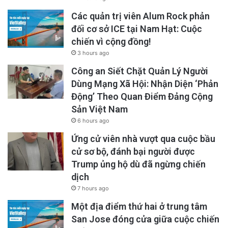
Các quản trị viên Alum Rock phản
Quan hệ và khả năng xây dựng sự gắn kết
đối cơ sở ICE tại Nam Hạt: Cuộc
trong cộng đồng cũng là một yếu tố quan
chiến vì cộng đồng!
3 hours ago
trọng của vai trò lãnh đạo.
Công an Siết Chặt Quản Lý Người
Dùng Mạng Xã Hội: Nhận Diện ‘Phản
Chương trình chào cờ đầu tháng, vốn là
hoạt
Động’ Theo Quan Điểm Đảng Cộng
động thiện nguyện
do các chú bác trong Ban
Sản Việt Nam
Đại Diện Cộng Đồng điều hành, đã bị văn
6 hours ago
phòng ông
Biên Đoàn tranh giành và tước
Ứng cử viên nhà vượt qua cuộc bầu
cử sơ bộ, đánh bại người được
quyền
tổ chức sau khi ông không được mời
Trump ủng hộ dù đã ngừng chiến
chụp hình chung tại một sự kiện trước đó. Một
dịch
chương trình thiện nguyện mang tính tôn vinh
7 hours ago
và ghi ơn lại trở thành tâm điểm của mâu
Một địa điểm thứ hai ở trung tâm
thuẫn cá nhân.
San Jose đóng cửa giữa cuộc chiến