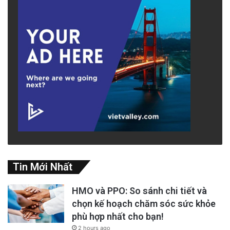
đến người vô gia cư, gây thiệt hại lớn về nhân
lực và chi phí cho Sở Cảnh Sát, làm giảm đi sự
an toàn cho khu 7.
advertisement
Tin Mới Nhất
HMO và PPO: So sánh chi tiết và
chọn kế hoạch chăm sóc sức khỏe
phù hợp nhất cho bạn!
2 hours ago