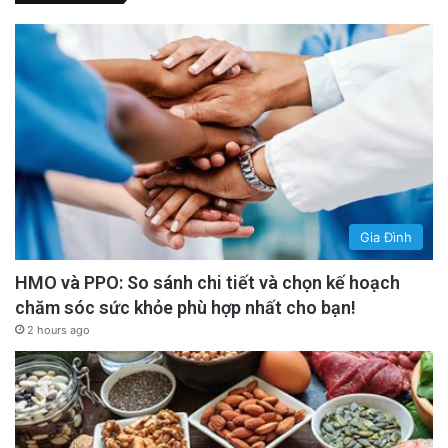
advertisement
Gia Đình
HMO và PPO: So sánh chi tiết và chọn kế hoạch
chăm sóc sức khỏe phù hợp nhất cho bạn!
2 hours ago
Chúng ta
không cần
một người lãnh đạo chỉ
chú trọng hình ảnh, xuất hiện để chụp hình,
hay chú trọng quan tâm đến sự ủng hộ của