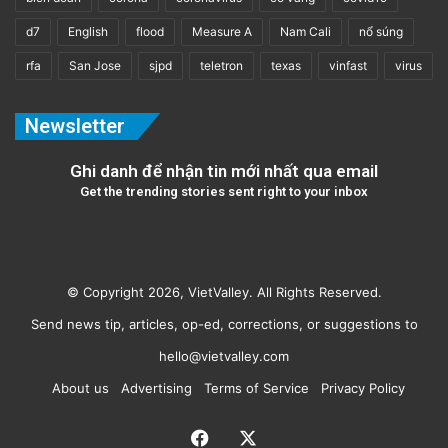
d7
English
flood
Measure A
Nam Cali
nổ súng
d7
Election
San Jose
rfa
San Jose
sjpd
teletron
texas
vinfast
virus
Newsletter
Ghi danh để nhận tin mới nhất qua email
Get the trending stories sent right to your inbox
© Copyright 2026, VietValley. All Rights Reserved.
Send news tip, articles, op-ed, corrections, or suggestions to
hello@vietvalley.com
About us
Advertising
Terms of Service
Privacy Policy
Facebook
X