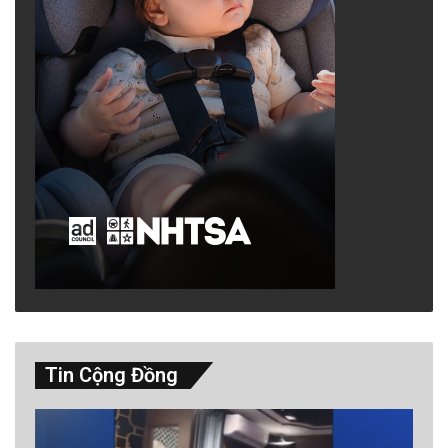
đổi. Đơn này đã bị thẩm phán bác bỏ vì thiếu
cơ sở hợp lý. Không dừng lại ở đó, cùng nhân
viên này đã sử dụng
những lời lẽ thô tục trên
mạng
xã hội để nói về Chủ tịch Ban Đại Diện
Cộng Đồng. Những sự việc như vậy không
giúp hàn gắn quan hệ trong cộng đồng mà chỉ
làm gia tăng sự chia rẽ.
Trong một buổi họp cộng đồng tại học khu,
ông Biên Đoàn cử nhân viên Chánh Văn phòng
đến công khai
lên án đối thủ là bà Vân Lê
, tố
cáo bà vi phạm pháp luật. Tuy nhiên, cho đến
Tin Cộng Đồng
nay vẫn chưa có thông tin hay bằng chứng cụ
thể nào được công bố để chứng minh các cáo