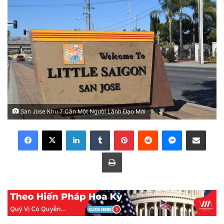
San Jose Khu 7 Cần Một Người Lãnh Đạo Mới
LinkedIn
Tumblr
Pinterest
Reddit
Messenger
Share via Email
Print