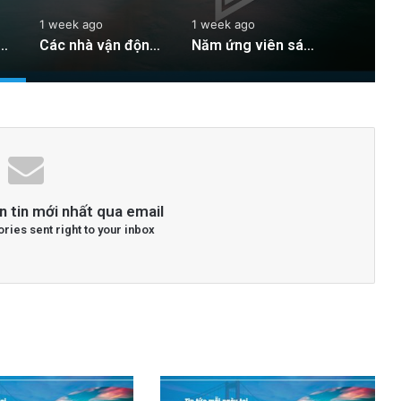
1 week ago
1 week ago
zz mùa hè hàng năm trở lại trung tâm San Jose
Các nhà vận động di trú ở Silicon Valley khẳng định cuộc chiến quyền sinh ra chưa kết thúc
Năm ứng viên sáng giá cho việc đổi tên quảng trường trung tâm San Jose
n tin mới nhất qua email
ories sent right to your inbox