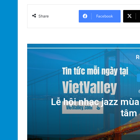
Facebook
Share
R
Tế
Lễ hội nhạc jazz mùa
c
tâm 