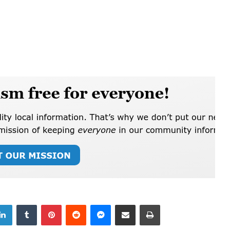
LinkedIn
Tumblr
Pinterest
Reddit
Messenger
Share via Email
Print