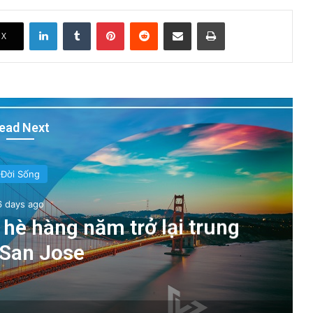
LinkedIn
Tumblr
Pinterest
Reddit
Share via Email
Print
X
ead Next
Đời Sống
6 days ago
 hè hàng năm trở lại trung
San Jose