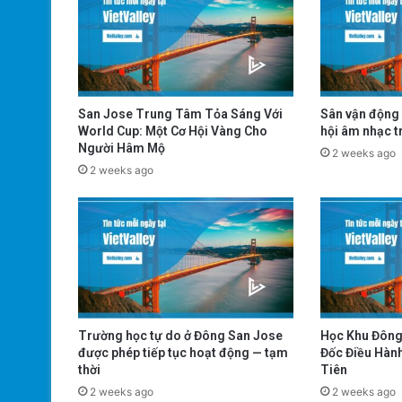
San Jose Trung Tâm Tỏa Sáng Với
Sân vận động 
World Cup: Một Cơ Hội Vàng Cho
hội âm nhạc tr
Người Hâm Mộ
2 weeks ago
2 weeks ago
Trường học tự do ở Đông San Jose
Học Khu Đông
được phép tiếp tục hoạt động — tạm
Đốc Điều Hàn
thời
Tiên
2 weeks ago
2 weeks ago