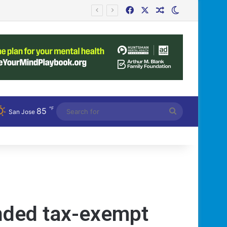
Facebook
X
Random Article
Switch skin
℉
85
Search
San Jose
for
ended tax-exempt