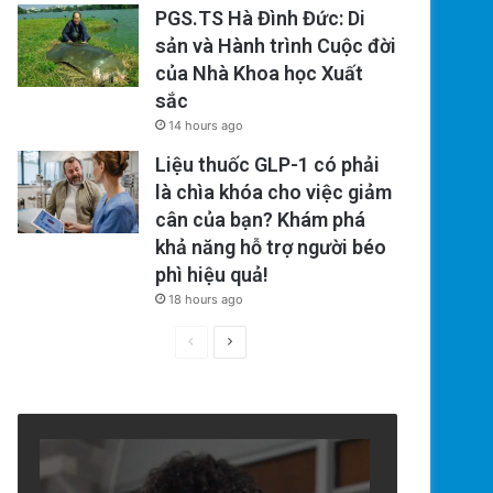
PGS.TS Hà Đình Đức: Di
sản và Hành trình Cuộc đời
của Nhà Khoa học Xuất
sắc
14 hours ago
Liệu thuốc GLP-1 có phải
là chìa khóa cho việc giảm
cân của bạn? Khám phá
khả năng hỗ trợ người béo
phì hiệu quả!
18 hours ago
Previous
Next
page
page