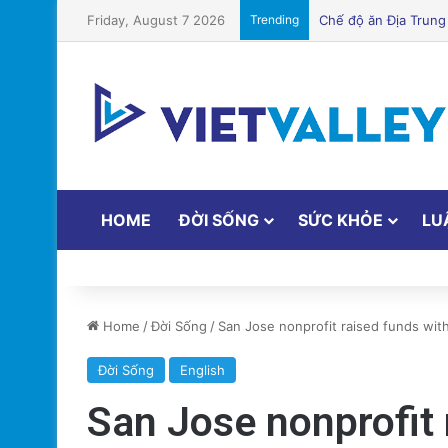
Friday, August 7 2026
Trending
Cảnh Báo: Công An 
HOME
ĐỜI SỐNG
SỨC KHỎE
LU
Home
/
Đời Sống
/
San Jose nonprofit raised funds wi
Đời Sống
English
San Jose nonprofit