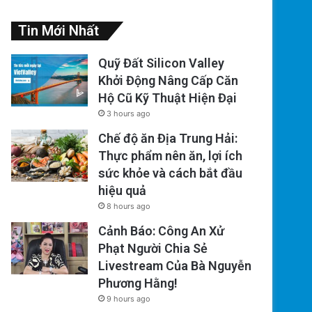
Tin Mới Nhất
Quỹ Đất Silicon Valley
Khởi Động Nâng Cấp Căn
Hộ Cũ Kỹ Thuật Hiện Đại
3 hours ago
Chế độ ăn Địa Trung Hải:
Thực phẩm nên ăn, lợi ích
sức khỏe và cách bắt đầu
hiệu quả
8 hours ago
Cảnh Báo: Công An Xử
Phạt Người Chia Sẻ
Livestream Của Bà Nguyễn
Phương Hằng!
9 hours ago