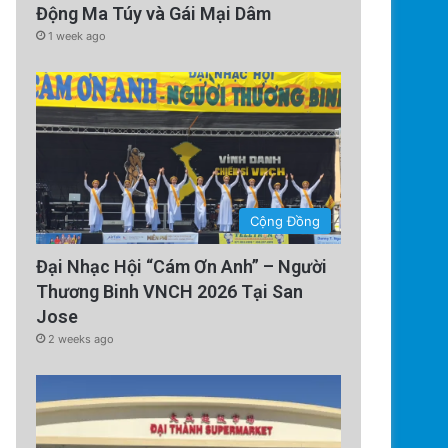
Động Ma Túy và Gái Mại Dâm
1 week ago
Cộng Đồng
Đại Nhạc Hội “Cám Ơn Anh” – Người
Thương Binh VNCH 2026 Tại San
Jose
2 weeks ago