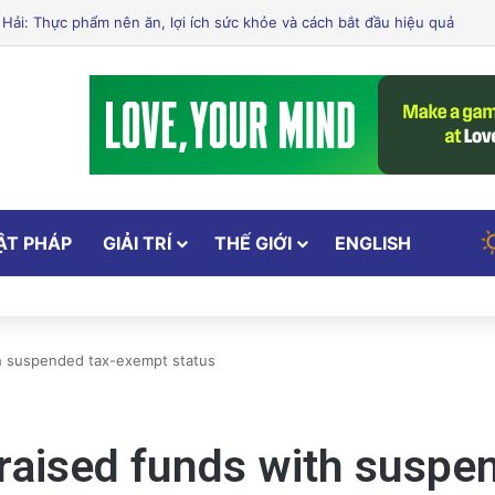
Xử Phạt Người Chia Sẻ Livestream Của Bà Nguyễn Phương Hằng!
ẬT PHÁP
GIẢI TRÍ
THẾ GIỚI
ENGLISH
th suspended tax-exempt status
 raised funds with susp