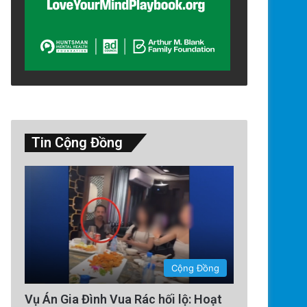
Tin Cộng Đồng
Đời Sống
1 week ago
Các nhà vận động di trú ở Sil
định cuộc chiến quyền sinh 
Cộng Đồng
Vụ Án Gia Đình Vua Rác hối lộ: Hoạt