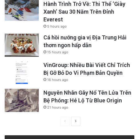
Hành Trình Trở Về: Thi Thể ‘Giày
Xanh’ Sau 30 Năm Trên Đỉnh
Everest
5 hours ago
Cá hồi nướng gia vị Địa Trung Hải
thơm ngon hấp dẫn
15 hours ago
VinGroup: Nhiều Bài Viết Chỉ Trích
Bị Gỡ Bỏ Do Vi Phạm Bản Quyền
16 hours ago
Nguyên Nhân Gây Nổ Tên Lửa Trên
Bệ Phóng: Hé Lộ Từ Blue Origin
21 hours ago
Previous
Next
page
page