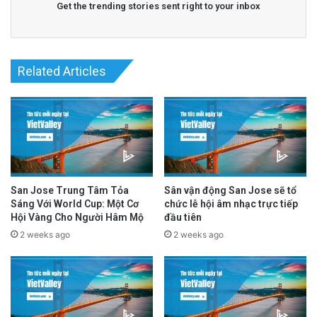
Get the trending stories sent right to your inbox
advertisement
Related Articles
San Jose Trung Tâm Tỏa
Sân vận động San Jose sẽ tổ
Sáng Với World Cup: Một Cơ
chức lễ hội âm nhạc trực tiếp
Hội Vàng Cho Người Hâm Mộ
đầu tiên
2 weeks ago
2 weeks ago