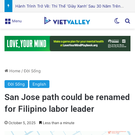
Cá hồi nướng gia vị Địa Trung Hải thơm ngon hấp dẫn
Switch
Se
Menu
Home
/
Đời Sống
Đời Sống
English
San Jose path could be renamed
for Filipino labor leader
October 5, 2025
Less than a minute