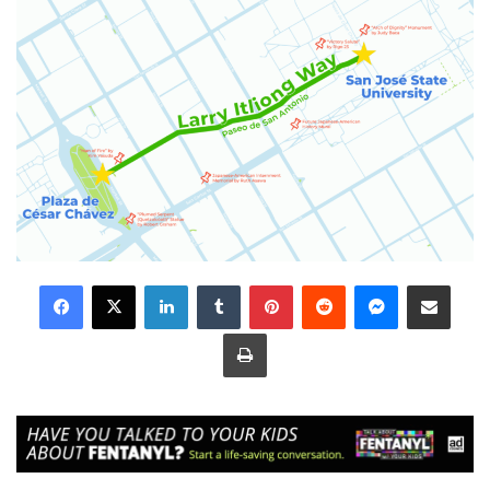
LinkedIn
Tumblr
Pinterest
Reddit
Messenger
Share via Email
Print