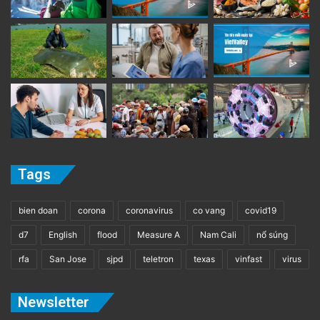
Tags
bien doan
corona
coronavirus
co vang
covid19
d7
English
flood
Measure A
Nam Cali
nổ súng
rfa
San Jose
sjpd
teletron
texas
vinfast
virus
Newsletter