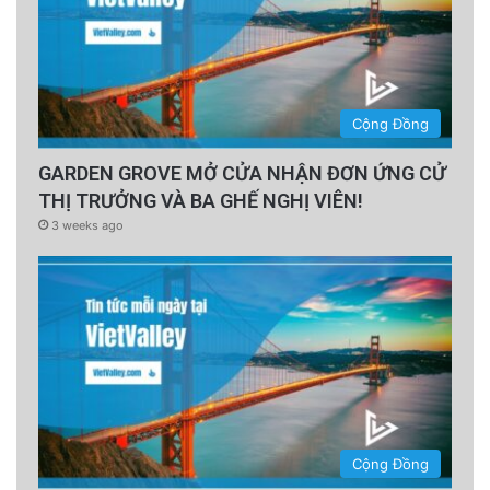
Cộng Đồng
GARDEN GROVE MỞ CỬA NHẬN ĐƠN ỨNG CỬ
THỊ TRƯỞNG VÀ BA GHẾ NGHỊ VIÊN!
3 weeks ago
Cộng Đồng