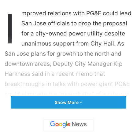
I
mproved relations with PG&E could lead
San Jose officials to drop the proposal
for a city-owned power utility despite
unanimous support from City Hall. As
San Jose plans for growth to the north and
downtown areas, Deputy City Manager Kip
Harkness said in a recent memo that
breakthroughs in talks with power giant PG&E
could eliminate the “desirability” of a city-run
Show More
utility, or San Jose Power. That option involves
searching for a private developer-customer
willing to fund infrastructure costs in
exchange for long-term access to lower