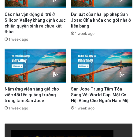
Các nhà vận động di trú ở
Dự luật của nhà lập pháp San
Silicon Valley khẳng định cuộc
Jose: Chìa khóa cho gói nhà ở
chiến quyền sinh ra chưa kết
liên bang
thúc
1 week ago
1 week ago
Năm ứng viên sáng giá cho
San Jose Trung Tâm Tỏa
việc đổi tên quảng trường
Sáng Với World Cup: Một Cơ
trung tâm San Jose
Hội Vàng Cho Người Hâm Mộ
1 week ago
1 week ago