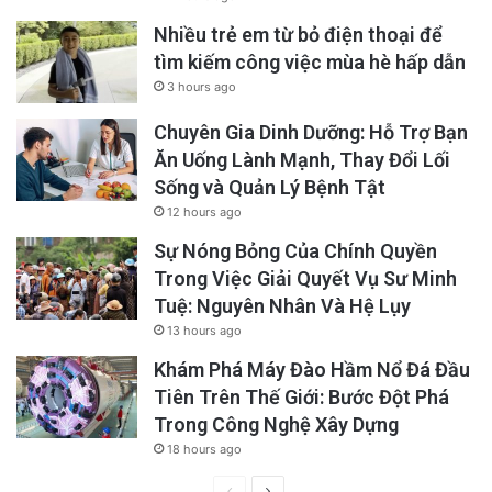
Nhiều trẻ em từ bỏ điện thoại để
tìm kiếm công việc mùa hè hấp dẫn
3 hours ago
Chuyên Gia Dinh Dưỡng: Hỗ Trợ Bạn
Ăn Uống Lành Mạnh, Thay Đổi Lối
Sống và Quản Lý Bệnh Tật
12 hours ago
Sự Nóng Bỏng Của Chính Quyền
Trong Việc Giải Quyết Vụ Sư Minh
Tuệ: Nguyên Nhân Và Hệ Lụy
13 hours ago
Khám Phá Máy Đào Hầm Nổ Đá Đầu
Tiên Trên Thế Giới: Bước Đột Phá
Trong Công Nghệ Xây Dựng
18 hours ago
Previous
Next