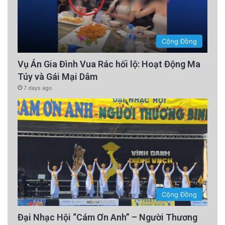
Cộng Đồng
Vụ Án Gia Đình Vua Rác hối lộ: Hoạt Động Ma
Túy và Gái Mại Dâm
7 days ago
Cộng Đồng
Đại Nhạc Hội “Cám Ơn Anh” – Người Thương