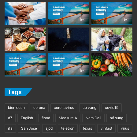
Tags
bien doan
corona
coronavirus
co vang
covid19
d7
English
flood
Measure A
Nam Cali
nổ súng
rfa
San Jose
sjpd
teletron
texas
vinfast
virus