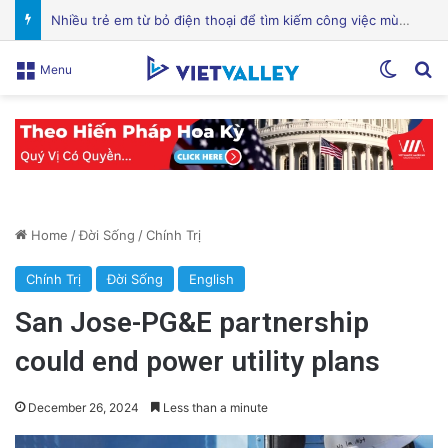
Chuyên Gia Dinh Dưỡng: Hỗ Trợ Bạn Ăn Uống Lành Mạnh, Thay Đổi Lối Sống và Quản Lý Bệnh Tật
Switch
Se
Menu
Home
/
Đời Sống
/
Chính Trị
Chính Trị
Đời Sống
English
San Jose-PG&E partnership
could end power utility plans
December 26, 2024
Less than a minute