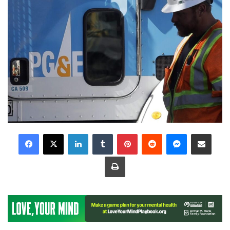
LinkedIn
Tumblr
Pinterest
Reddit
Messenger
Share via Email
Print