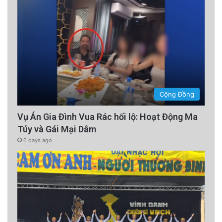
Cộng Đồng
Vụ Án Gia Đình Vua Rác hối lộ: Hoạt Động Ma
Túy và Gái Mại Dâm
6 days ago