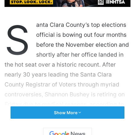
S
anta Clara County’s top elections
official is bowing out four months
before the November election and
shortly after her office landed in
the hot seat over a historic recount. After
nearly 30 years leading the Santa Clara
County Registrar of Voters through myriad
controversies, Shannon Bushey is retiring on
Friday due to medical reasons, according to
Show More
spokesperson Steve Goltiao. He declined to
comment further. Bushey also declined to
comment through a spokesperson. It follows a