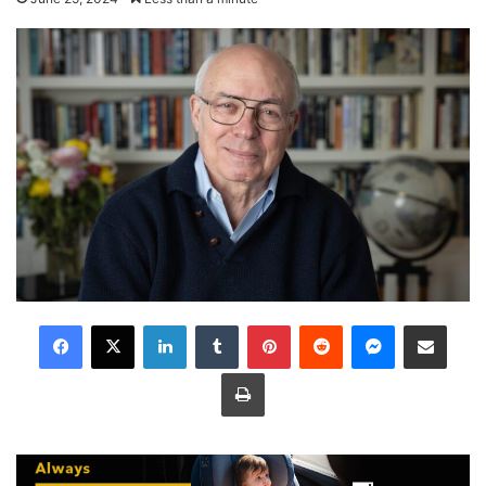
LinkedIn
Tumblr
Pinterest
Reddit
Messenger
Share via Email
Print