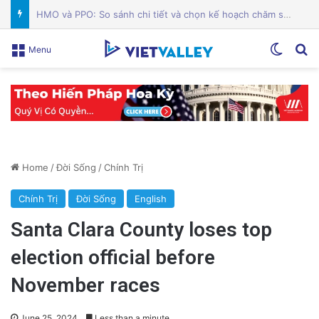
Các quản trị viên Alum Rock phản đối cơ sở ICE tại Nam Hạt: Cuộc chiến vì cộng đồng!
Switch
Se
Menu
Home
/
Đời Sống
/
Chính Trị
Chính Trị
Đời Sống
English
Santa Clara County loses top
election official before
November races
June 25, 2024
Less than a minute