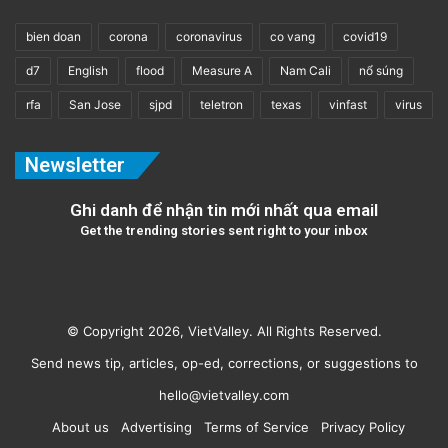
bien doan
corona
coronavirus
co vang
covid19
d7
English
flood
Measure A
Nam Cali
nổ súng
rfa
San Jose
sjpd
teletron
texas
vinfast
virus
Newsletter
Ghi danh để nhận tin mới nhất qua email
Get the trending stories sent right to your inbox
© Copyright 2026, VietValley. All Rights Reserved.
Send news tip, articles, op-ed, corrections, or suggestions to
hello@vietvalley.com
About us
Advertising
Terms of Service
Privacy Policy