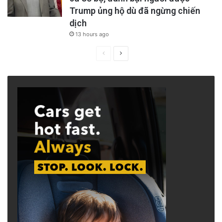
Trump ủng hộ dù đã ngừng chiến
dịch
13 hours ago
Previous
Next
page
page