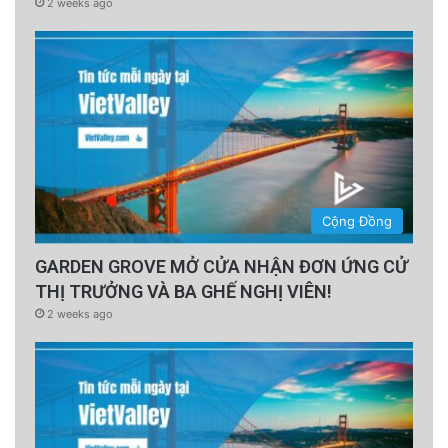
2 weeks ago
Cộng Đồng
GARDEN GROVE MỞ CỬA NHẬN ĐƠN ỨNG CỬ
THỊ TRƯỞNG VÀ BA GHẾ NGHỊ VIÊN!
2 weeks ago