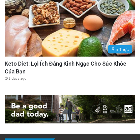
Ẩm Thực
Keto Diet: Lợi Ích Đáng Kinh Ngạc Cho Sức Khỏe
Của Bạn
2 days ago