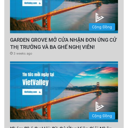
Cộng Đồng
GARDEN GROVE MỞ CỬA NHẬN ĐƠN ỨNG CỬ
THỊ TRƯỞNG VÀ BA GHẾ NGHỊ VIÊN!
3 weeks ago
Cộng Đồng