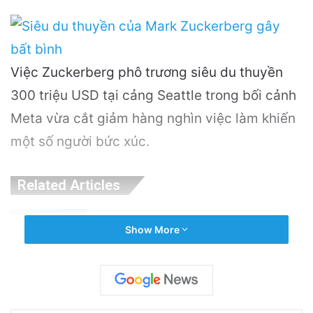
Việc Zuckerberg phô trương siêu du thuyền
300 triệu USD tại cảng Seattle trong bối cảnh
Meta vừa cắt giảm hàng nghìn việc làm khiến
một số người bức xúc.
Related Articles
PGS.TS Hà Đình Đức: Di sản và Hành trình
Show More
Cuộc đời của Nhà Khoa học Xuất sắc
2 hours ago
Khám Phá Máy Đào Hầm Nổ Đá Đầu Tiên