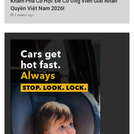
Khám Phá Cơ Hội: Đề Cử Ứng Viên Giải Nhân
Quyền Việt Nam 2026!
3 weeks ago