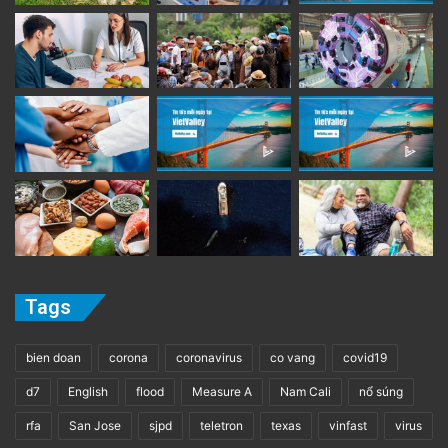
Tags
bien doan
corona
coronavirus
co vang
covid19
d7
English
flood
Measure A
Nam Cali
nổ súng
rfa
San Jose
sjpd
teletron
texas
vinfast
virus