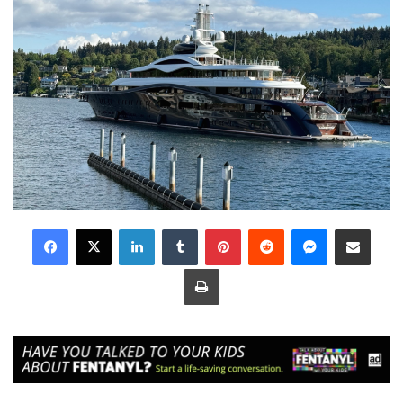
LinkedIn
Tumblr
Pinterest
Reddit
Messenger
Share via Email
Print