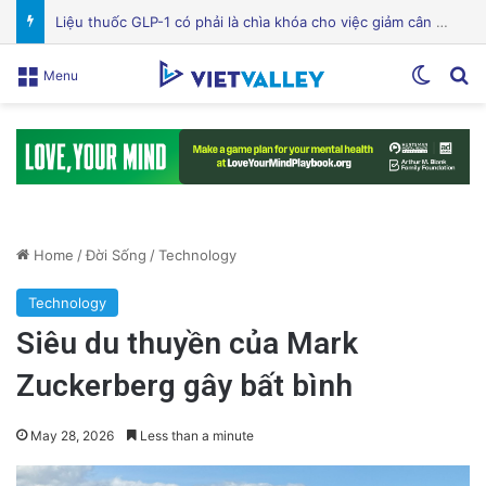
Bệnh viện Silicon Valley: Một trong những cơ sở y tế hàng đầu tại Mỹ
Switch
Se
Menu
Home
/
Đời Sống
/
Technology
Technology
Siêu du thuyền của Mark
Zuckerberg gây bất bình
May 28, 2026
Less than a minute