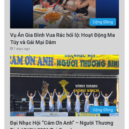
Cộng Đồng
Vụ Án Gia Đình Vua Rác hối lộ: Hoạt Động Ma
Túy và Gái Mại Dâm
7 days ago
Cộng Đồng
Đại Nhạc Hội “Cám Ơn Anh” – Người Thương