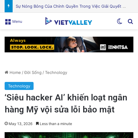
Khám Phá Máy Đào Hầm Nổ Đá Đầu Tiên Trên Thế Giới: Bước Đột Phá Trong Công Nghệ Xây Dựng
Switch
Se
Menu
Home
/
Đời Sống
/
Technology
Technology
‘Siêu hacker AI’ khiến loạt ngân
hàng Mỹ vội sửa lỗi bảo mật
May 13, 2026
Less than a minute