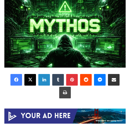
LinkedIn
Tumblr
Pinterest
Reddit
Messenger
Share via Email
Print