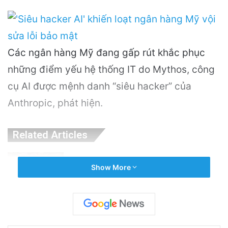
Các ngân hàng Mỹ đang gấp rút khắc phục
những điểm yếu hệ thống IT do Mythos, công
cụ AI được mệnh danh “siêu hacker” của
Anthropic, phát hiện.
Related Articles
Khám Phá Máy Đào Hầm Nổ Đá Đầu Tiên
Show More
Trên Thế Giới: Bước Đột Phá Trong Công
Nghệ Xây Dựng
13 hours ago