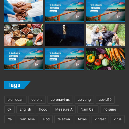
Tags
bien doan
corona
coronavirus
co vang
covid19
d7
English
flood
Measure A
Nam Cali
nổ súng
rfa
San Jose
sjpd
teletron
texas
vinfast
virus