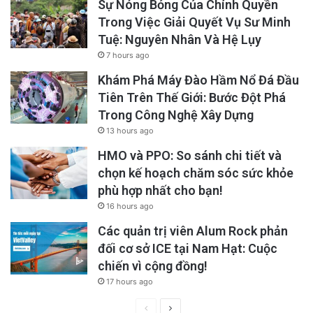
Sự Nóng Bỏng Của Chính Quyền
Trong Việc Giải Quyết Vụ Sư Minh
Tuệ: Nguyên Nhân Và Hệ Lụy
7 hours ago
Khám Phá Máy Đào Hầm Nổ Đá Đầu
Tiên Trên Thế Giới: Bước Đột Phá
Trong Công Nghệ Xây Dựng
13 hours ago
HMO và PPO: So sánh chi tiết và
chọn kế hoạch chăm sóc sức khỏe
phù hợp nhất cho bạn!
16 hours ago
Các quản trị viên Alum Rock phản
đối cơ sở ICE tại Nam Hạt: Cuộc
chiến vì cộng đồng!
17 hours ago
Previous
Next