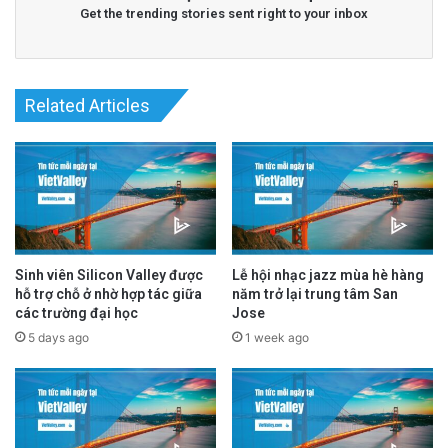
Get the trending stories sent right to your inbox
advertisement
Related Articles
Sinh viên Silicon Valley được
Lễ hội nhạc jazz mùa hè hàng
hỗ trợ chỗ ở nhờ hợp tác giữa
năm trở lại trung tâm San
các trường đại học
Jose
5 days ago
1 week ago