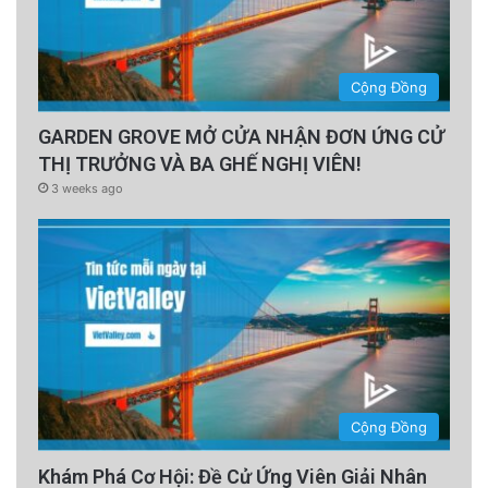
Cộng Đồng
GARDEN GROVE MỞ CỬA NHẬN ĐƠN ỨNG CỬ
THỊ TRƯỞNG VÀ BA GHẾ NGHỊ VIÊN!
3 weeks ago
Cộng Đồng
Khám Phá Cơ Hội: Đề Cử Ứng Viên Giải Nhân