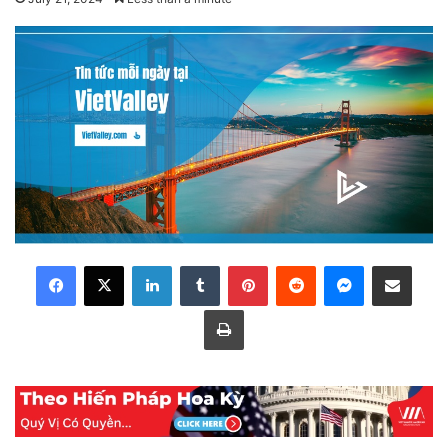
LinkedIn
Tumblr
Pinterest
Reddit
Messenger
Share via Email
Print