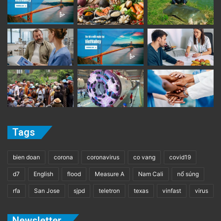
Tags
bien doan
corona
coronavirus
co vang
covid19
d7
English
flood
Measure A
Nam Cali
nổ súng
rfa
San Jose
sjpd
teletron
texas
vinfast
virus
Newsletter