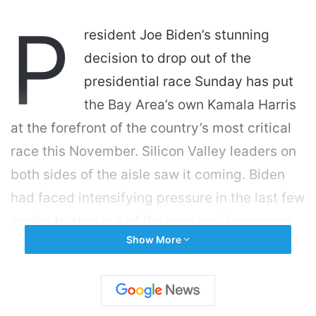
P
resident Joe Biden’s stunning
decision to drop out of the
presidential race Sunday has put
the Bay Area’s own Kamala Harris
at the forefront of the country’s most critical
race this November. Silicon Valley leaders on
both sides of the aisle saw it coming. Biden
had faced intensifying pressure in the last few
weeks to step out of the race amid concerns
Show More
about his age and cognitive ability, including
from top South Bay Democrats like Rep. Zoe
Lofgren. Biden initially vowed to continue and
said he’s the best candidate to beat