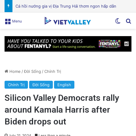
VinGroup: Nhiều Bài Viết Chỉ Trích Bị Gỡ Bỏ Do Vi Phạm Bản Quyền
Switch
Se
Menu
Home
/
Đời Sống
/
Chính Trị
Chính Trị
Đời Sống
English
Silicon Valley Democrats rally
around Kamala Harris after
Biden drops out
July 21, 2024
Less than a minute