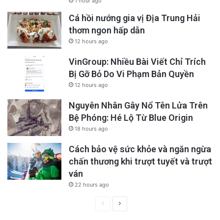
1 hour ago
Cá hồi nướng gia vị Địa Trung Hải
thơm ngon hấp dẫn
12 hours ago
VinGroup: Nhiều Bài Viết Chỉ Trích
Bị Gỡ Bỏ Do Vi Phạm Bản Quyền
12 hours ago
Nguyên Nhân Gây Nổ Tên Lửa Trên
Bệ Phóng: Hé Lộ Từ Blue Origin
18 hours ago
Cách bảo vệ sức khỏe và ngăn ngừa
chấn thương khi trượt tuyết và trượt
ván
22 hours ago
Previous
Next
page
page