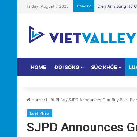
Friday, August 7 2026
Trending
Puerto Rico Bắt Đầu
HOME
ĐỜI SỐNG
SỨC KHỎE
LU
Home
/
Luật Pháp
/
SJPD Announces Gun Buy Back Even
Luật Pháp
SJPD Announces Gu