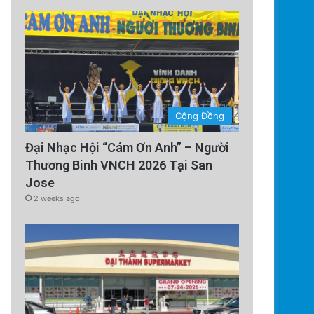
3 weeks ago
SJPD Seeks Public’s Assista
Stolen Dog
Cộng Đồng
Đại Nhạc Hội “Cám Ơn Anh” – Người
Thương Binh VNCH 2026 Tại San
Jose
2 weeks ago