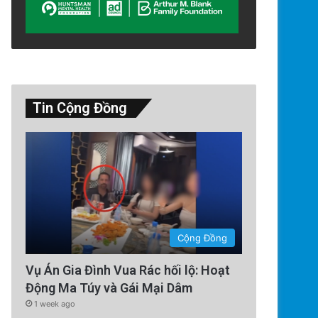
Tin Cộng Đồng
Cộng Đồng
Vụ Án Gia Đình Vua Rác hối lộ: Hoạt
Động Ma Túy và Gái Mại Dâm
Luật Pháp
1 week ago