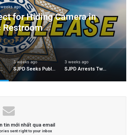
 weeks ago
ct for Hiding Camera in
c Restroom
3 weeks ago
3 weeks ago
sts Suspect for Hiding Camera in Public Restroom
SJPD Seeks Public’s Assistance in Locating Stolen Dog
SJPD Arrests Two Suspects for Armed Carjacking
n tin mới nhất qua email
ories sent right to your inbox