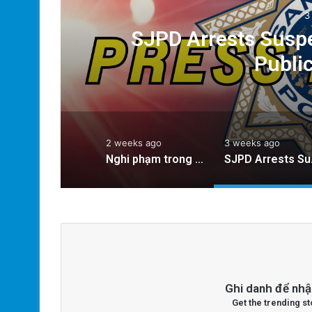
3
le;
SJPD Arrests Suspe
hứ
Publi
2 weeks ago
3 weeks ago
Nghi phạm trong số 3 người bị bắn chết ở Seattle; thanh thiếu niên bị bắt, truy lùng nghi phạm thứ ba
SJPD Arre
Ghi danh để nhậ
Get the trending st