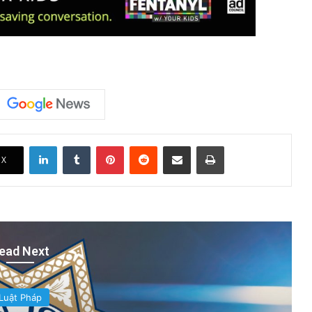
LinkedIn
Tumblr
Pinterest
Reddit
Share via Email
Print
X
ead Next
Luật Pháp