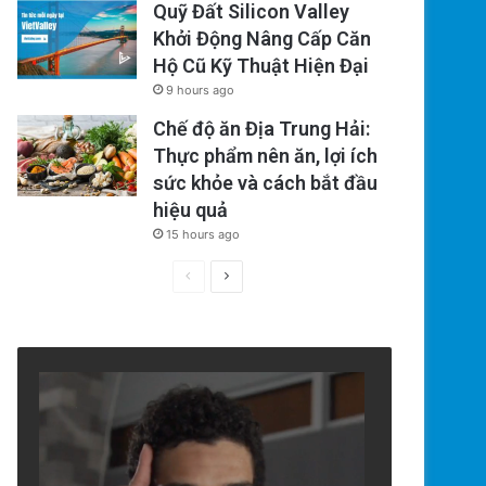
Quỹ Đất Silicon Valley
Khởi Động Nâng Cấp Căn
Hộ Cũ Kỹ Thuật Hiện Đại
9 hours ago
Chế độ ăn Địa Trung Hải:
Thực phẩm nên ăn, lợi ích
sức khỏe và cách bắt đầu
hiệu quả
15 hours ago
Previous
Next
page
page