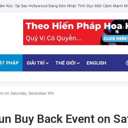
 Cắt Giảm Nước Giữa Cuộc Khủng Hoảng Hạn Hán: “Thật Khắc Nghiệt”
ẬT PHÁP
GIẢI TRÍ
THẾ GIỚI
ENGLISH
t on Saturday, December 6th
n Buy Back Event on Sa