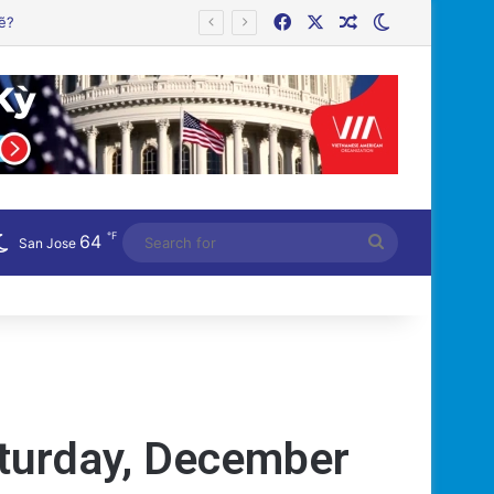
Facebook
X
Random Article
Switch skin
℉
64
Search
San Jose
for
turday, December