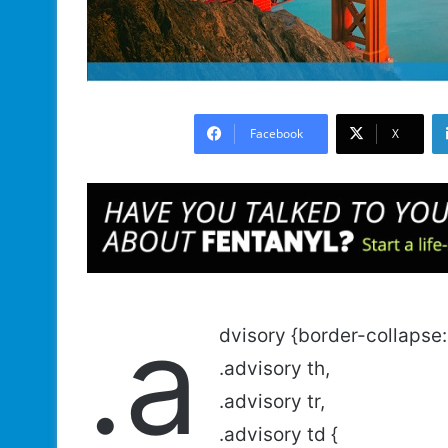
Facebook
X
.a
dvisory {border-collapse:
.advisory th,
.advisory tr,
.advisory td {