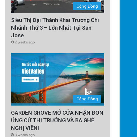
Cộng Đồng
Siêu Thị Đại Thành Khai Trương Chi
Nhánh Thứ 3 – Lớn Nhất Tại San
Jose
2 weeks ago
Cộng Đồng
GARDEN GROVE MỞ CỬA NHẬN ĐƠN
ỨNG CỬ THỊ TRƯỞNG VÀ BA GHẾ
NGHỊ VIÊN!
3 weeks ago