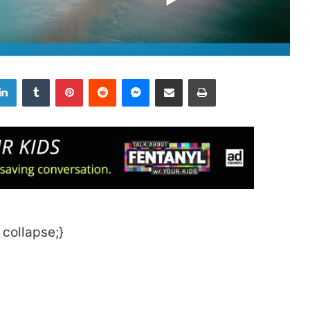
LinkedIn
Tumblr
Pinterest
Reddit
Messenger
Share via Email
Print
 collapse;}