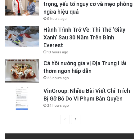
trọng, yếu tố nguy cơ và mẹo phòng
ngừa hiệu quả
9 hours ago
Hành Trình Trở Về: Thi Thể ‘Giày
Xanh’ Sau 30 Năm Trên Đỉnh
Everest
13 hours ago
Cá hồi nướng gia vị Địa Trung Hải
thơm ngon hấp dẫn
23 hours ago
VinGroup: Nhiều Bài Viết Chỉ Trích
Bị Gỡ Bỏ Do Vi Phạm Bản Quyền
24 hours ago
Previous
Next
page
page