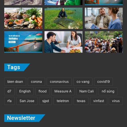
Tags
bien doan
corona
coronavirus
co vang
covid19
d7
English
flood
Measure A
Nam Cali
nổ súng
rfa
San Jose
sjpd
teletron
texas
vinfast
virus
Newsletter