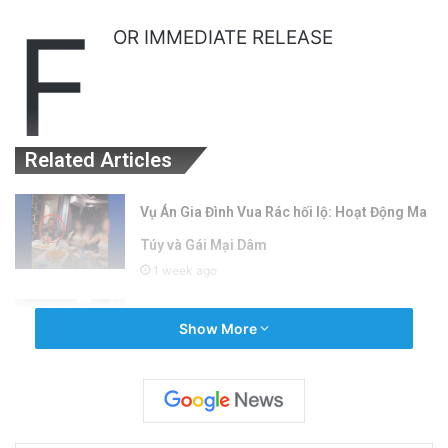
F
OR IMMEDIATE RELEASE
Related Articles
Vụ Án Gia Đình Vua Rác hối lộ: Hoạt Động Ma
Túy và Gái Mại Dâm
1 week ago
1 người chết, 6 người bị thương trong vụ xả
Show More
súng tại tiệc pop-up gần Morgan Hill
2 weeks ago