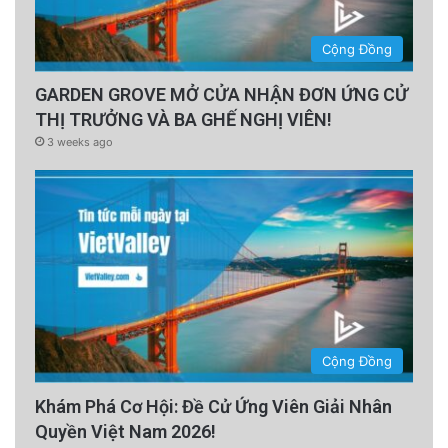
Cộng Đồng
GARDEN GROVE MỞ CỬA NHẬN ĐƠN ỨNG CỬ
THỊ TRƯỞNG VÀ BA GHẾ NGHỊ VIÊN!
3 weeks ago
Cộng Đồng
Khám Phá Cơ Hội: Đề Cử Ứng Viên Giải Nhân
Quyền Việt Nam 2026!