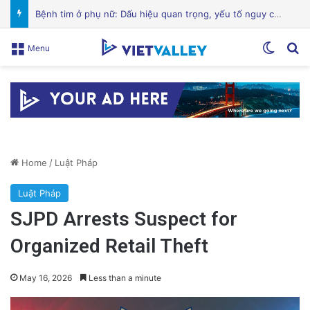
Hành Trình Trở Về: Thi Thể ‘Giày Xanh’ Sau 30 Năm Trên Đỉnh Everest
Switch
Se
Menu
Home
/
Luật Pháp
Luật Pháp
SJPD Arrests Suspect for
Organized Retail Theft
May 16, 2026
Less than a minute