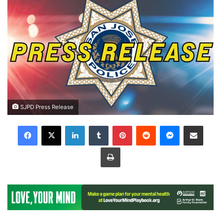
SJPD Press Release
LinkedIn
Tumblr
Pinterest
Reddit
Messenger
Share via Email
Print