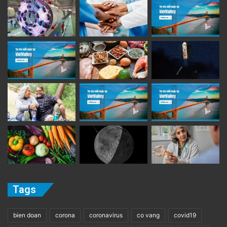
Tags
bien doan
corona
coronavirus
co vang
covid19