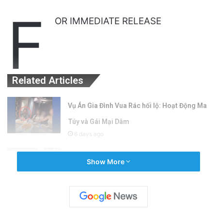
F
OR IMMEDIATE RELEASE
Related Articles
Vụ Án Gia Đình Vua Rác hối lộ: Hoạt Động Ma
Túy và Gái Mại Dâm
6 days ago
1 người chết, 6 người bị thương trong vụ xả
Show More
súng tại tiệc pop-up gần Morgan Hill
1 week ago