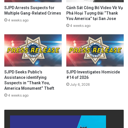
SJPD Arrests Suspects for
Cảnh Sát Công Bố Video Về Vụ
Multiple Gang-Related Crimes
Phá Hoại Tượng Đài “Thank
You America” tại San Jose
4 weeks ago
4 weeks ago
SJPD Seeks Public’s
SJPD Investigates Homicide
Assistance identifying
#14 of 2026
Suspects in “Thank You,
July 6, 2026
America Monument” Theft
4 weeks ago