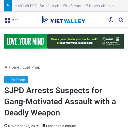
Các quản trị viên Alum Rock phản đối cơ sở ICE tại Nam Hạt: Cuộc chiến vì cộng đồng!
Switch
Se
Menu
Home
/
Luật Pháp
Luật Pháp
SJPD Arrests Suspects for
Gang-Motivated Assault with a
Deadly Weapon
November 27, 2025
Less than a minute