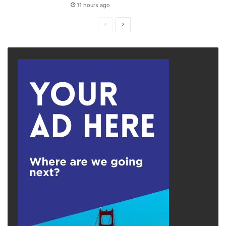
11 hours ago
Previous
Next
page
page