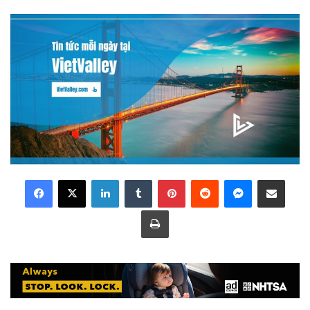
LinkedIn
Tumblr
Pinterest
Reddit
Messenger
Share via Email
Print