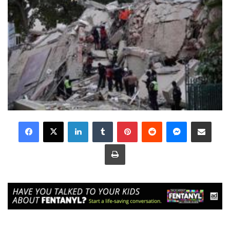
LinkedIn
Tumblr
Pinterest
Reddit
Messenger
Share via Email
Print