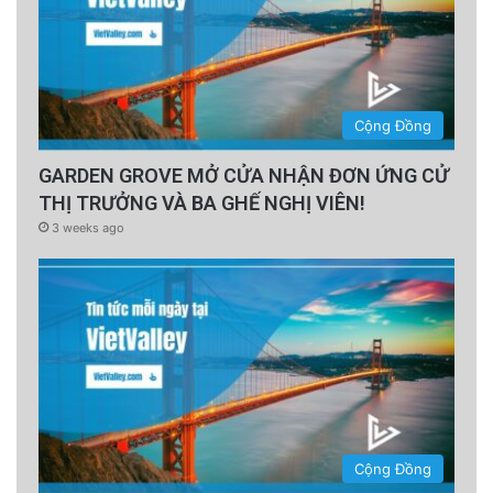
Cộng Đồng
GARDEN GROVE MỞ CỬA NHẬN ĐƠN ỨNG CỬ
THỊ TRƯỞNG VÀ BA GHẾ NGHỊ VIÊN!
3 weeks ago
Cộng Đồng