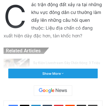
C
ác trận động đất xảy ra tại những
khu vực đông dân cư thường làm
dấy lên những câu hỏi quen
thuộc: Liệu địa chấn có đang
xuất hiện dày đặc hơn, tàn khốc hơn?
Related Articles
Sự Kiện Livestream Gây Chấn Động: 3 Triệu
Người Theo Dõi Nguyễn Phương Hằng Tại
Show More
Việt Nam!
10 hours ago
Sự Nóng Bỏng Của Chính Quyền Trong Việc
Giải Quyết Vụ Sư Minh Tuệ: Nguyên Nhân Và
LinkedIn
Tumblr
Pinterest
Reddit
Share via Email
Print