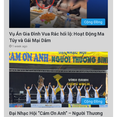
Cộng Đồng
Vụ Án Gia Đình Vua Rác hối lộ: Hoạt Động Ma
Túy và Gái Mại Dâm
1 week ago
Cộng Đồng
Đại Nhạc Hội “Cám Ơn Anh” – Người Thương