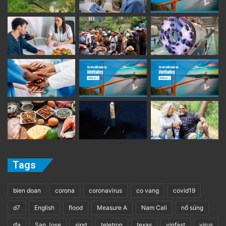
Tags
bien doan
corona
coronavirus
co vang
covid19
d7
English
flood
Measure A
Nam Cali
nổ súng
rfa
San Jose
sjpd
teletron
texas
vinfast
virus