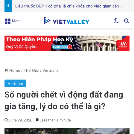
Bệnh viện Silicon Valley: Một trong những cơ sở y tế hàng đầu tại Mỹ
Switch
Se
Menu
Home
/
Thế Giới
/
Vietnam
Vietnam
Số người chết vì động đất đang
gia tăng, lý do có thể là gì?
June 29, 2026
Less than a minute