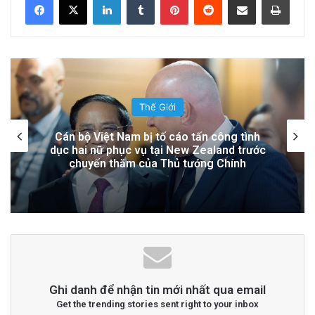
Hệ Lụy
21 hours ago
Đọc thêm
Read More
Thế Giới
advertisement
Lính Nga Nổ Súng Giết Đồng Đội và Tấn
Công Dân Thường Tại Crimea
Ghi danh để nhận tin mới nhất qua email
Get the trending stories sent right to your inbox