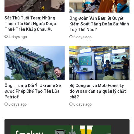
Sát Thủ Tuổi Teen: Những
Ông Đoàn Văn Báu: Bí Quyết
Thiên Tài Giết Người Được
Kiểm Soát Tăng Đoàn Sư Minh
Thuê Trên Khắp Châu Âu
Tuệ Thế Nào?
4 days ago
5 days ago
Ông Trump Đổi Ý: Ukraine Sẽ
Bộ Công an và MobiFone: Lý
Được Phép Chế Tạo Tên Lửa
do vì sao cần sự quản lý chặt
Patriot!
chẽ?
5 days ago
6 days ago