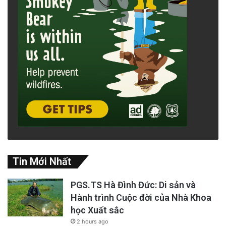
Tin Mới Nhất
PGS.TS Hà Đình Đức: Di sản và
Hành trình Cuộc đời của Nhà Khoa
học Xuất sắc
2 hours ago