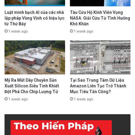
Luật minh bạch AI của các nhà
Tàu Cứu Hộ Kính Viễn Vọng
lập pháp Vùng Vịnh có hiệu lực
NASA: Giải Cứu Từ Tình Huống
từ Thứ Bảy
Khó Khăn
1 week ago
1 week ago
Mỹ Ra Mắt Dây Chuyền Sản
Tại Sao Trung Tâm Dữ Liệu
Xuất Silicon Siêu Tinh Khiết
Amazon Liên Tục Trở Thành
Đột Phá Cho Chip Lượng Tử
Mục Tiêu Tấn Công?
1 week ago
1 week ago