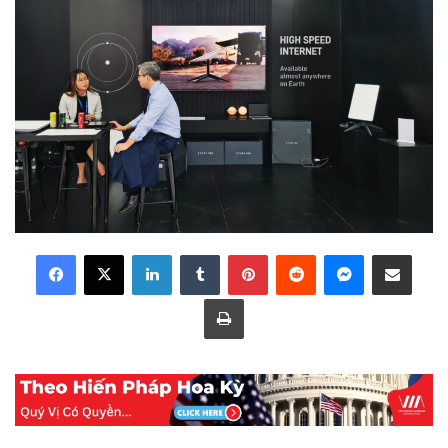
LinkedIn
Tumblr
Pinterest
Reddit
Messenger
Share via Email
Print