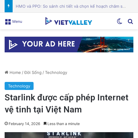
Các quản trị viên Alum Rock phản đối cơ sở ICE tại Nam Hạt: Cuộc chiến vì cộng đồng!
Switch
Se
Menu
Home
/
Đời Sống
/
Technology
Technology
Starlink được cấp phép Internet
vệ tinh tại Việt Nam
February 14, 2026
Less than a minute