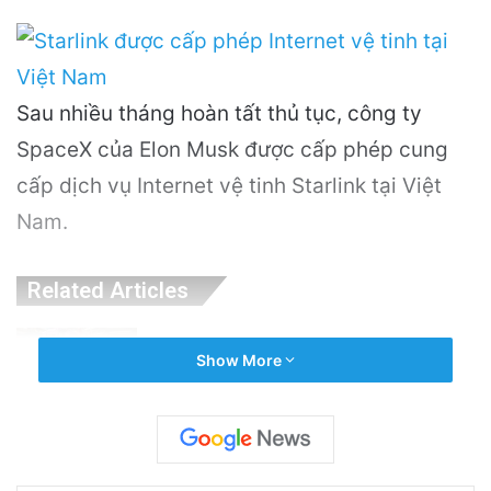
Sau nhiều tháng hoàn tất thủ tục, công ty
SpaceX của Elon Musk được cấp phép cung
cấp dịch vụ Internet vệ tinh Starlink tại Việt
Nam.
Related Articles
Khám Phá Máy Đào Hầm Nổ Đá Đầu Tiên
Show More
Trên Thế Giới: Bước Đột Phá Trong Công
Nghệ Xây Dựng
5 hours ago