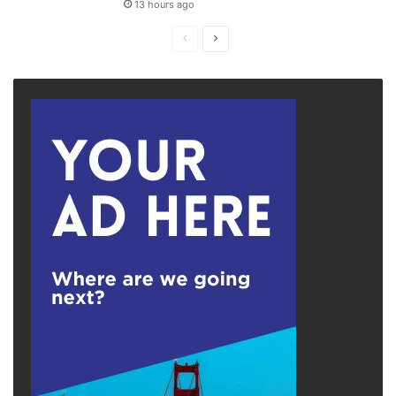
13 hours ago
Previous
Next
page
page