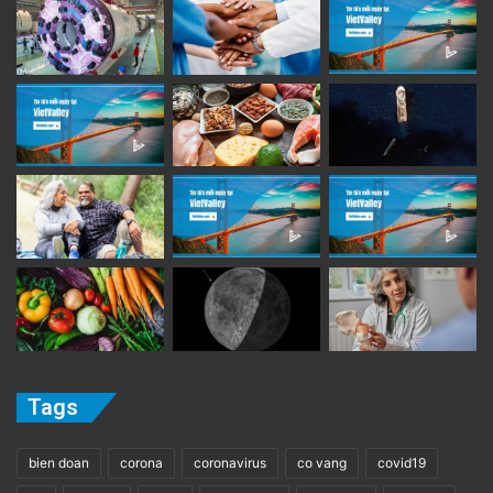
Tags
bien doan
corona
coronavirus
co vang
covid19