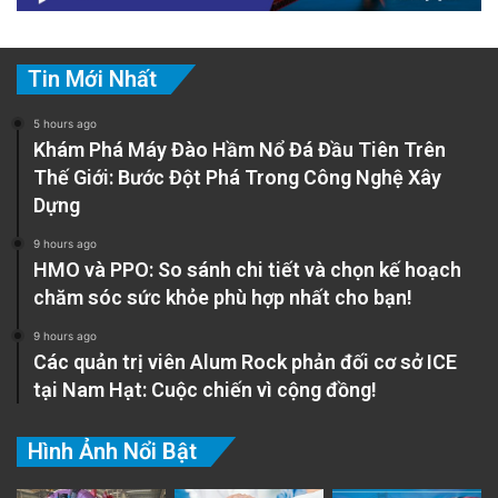
Tin Mới Nhất
5 hours ago
Khám Phá Máy Đào Hầm Nổ Đá Đầu Tiên Trên
Thế Giới: Bước Đột Phá Trong Công Nghệ Xây
Dựng
9 hours ago
HMO và PPO: So sánh chi tiết và chọn kế hoạch
chăm sóc sức khỏe phù hợp nhất cho bạn!
9 hours ago
Các quản trị viên Alum Rock phản đối cơ sở ICE
tại Nam Hạt: Cuộc chiến vì cộng đồng!
Hình Ảnh Nổi Bật