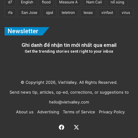
d7
English
flood
Measure A
Nam Cali
nổ súng
rfa
San Jose
sjpd
teletron
texas
vinfast
virus
Newsletter
Ghi danh để nhận tin mới nhất qua email
Get the trending stories sent right to your inbox
© Copyright 2026, VietValley. All Rights Reserved.
Send news tip, articles, op-ed, corrections, or suggestions to
hello@vietvalley.com
About us
Advertising
Terms of Service
Privacy Policy
Facebook
X