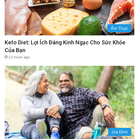
Ẩm Thực
Keto Diet: Lợi Ích Đáng Kinh Ngạc Cho Sức Khỏe
Của Bạn
23 hours ago
Gia Đình