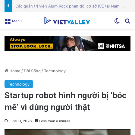
Công an Siết Chặt Quản Lý Người Dùng Mạng Xã Hội: Nhận Diện ‘Phản Động’ Theo Quan Điểm Đảng Cộng Sản Việt Nam
Switch
Se
Menu
Home
/
Đời Sống
/
Technology
Technology
Startup robot hình người bị ‘bóc
mẽ’ vì dùng người thật
June 11, 2026
Less than a minute