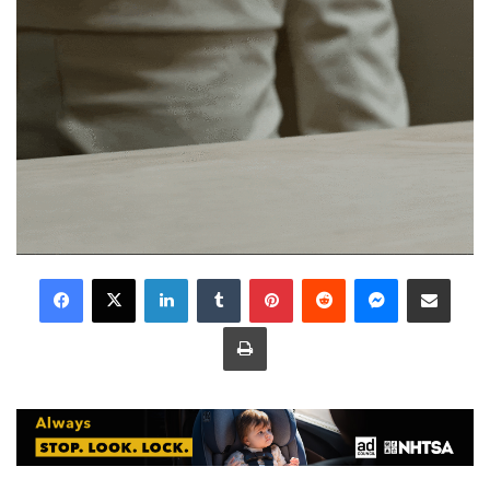
LinkedIn
Tumblr
Pinterest
Reddit
Messenger
Share via Email
Print