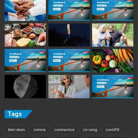
Tags
bien doan
corona
coronavirus
co vang
covid19