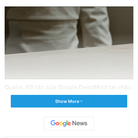
Qualia, đối tác của Google DeepMind tại châu
Âu, bị phát hiện dùng người thật để quảng bá
Show More
robot hình người.
Related Articles