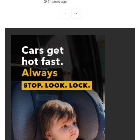
9 hours ago
Previous
Next
page
page