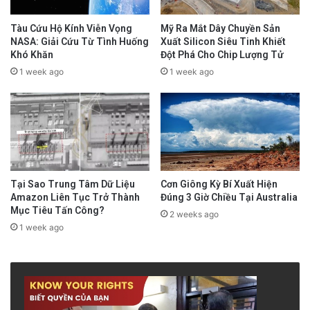
Tàu Cứu Hộ Kính Viễn Vọng
Mỹ Ra Mắt Dây Chuyền Sản
NASA: Giải Cứu Từ Tình Huống
Xuất Silicon Siêu Tinh Khiết
Khó Khăn
Đột Phá Cho Chip Lượng Tử
1 week ago
1 week ago
Tại Sao Trung Tâm Dữ Liệu
Cơn Giông Kỳ Bí Xuất Hiện
Amazon Liên Tục Trở Thành
Đúng 3 Giờ Chiều Tại Australia
Mục Tiêu Tấn Công?
2 weeks ago
1 week ago