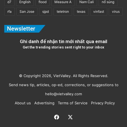
d7
English
flood
Measure A
Nam Cali
nổ súng
rfa
San Jose
sjpd
teletron
texas
vinfast
virus
Newsletter
Ghi danh để nhận tin mới nhất qua email
Get the trending stories sent right to your inbox
© Copyright 2026, VietValley. All Rights Reserved.
Send news tip, articles, op-ed, corrections, or suggestions to
hello@vietvalley.com
About us
Advertising
Terms of Service
Privacy Policy
Facebook
X