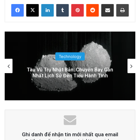
LinkedIn
Tumblr
Pinterest
Reddit
Share via Email
Print
Thuyền Kéo Tên Lửa Starship Được Hé Lộ
Qua Ảnh Vệ Tinh!
21 hours ago
Tên lửa SpaceX chuẩn bị va chạm với Mặt
Trăng: Cú sốc vũ trụ sắp xảy ra!
2 days ago
Technology
Google Earth AI Bị Rút Gấp Vì Cơn Bão
Deepfake
Đọc thêm
Read More
advertisement
Ghi danh để nhận tin mới nhất qua email