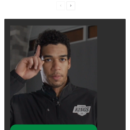
Previous
Next
page
page