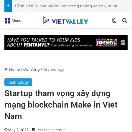
Sự Kiện Livestream Gây Chấn Động: 3 Triệu Người Theo Dõi Nguyễn Phương Hằng Tại Việt Nam!
Switch
Se
Menu
Home
/
Đời Sống
/
Technology
Technology
Startup tham vọng xây dựng
mạng blockchain Make in Viet
Nam
May 7, 2025
Less than a minute