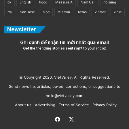
d7
English
flood
Measure A
Nam Cali
nổ súng
rfa
San Jose
sjpd
teletron
texas
vinfast
virus
Newsletter
Ghi danh để nhận tin mới nhất qua email
Get the trending stories sent right to your inbox
© Copyright 2026, VietValley. All Rights Reserved.
Send news tip, articles, op-ed, corrections, or suggestions to
hello@vietvalley.com
About us
Advertising
Terms of Service
Privacy Policy
Facebook
X