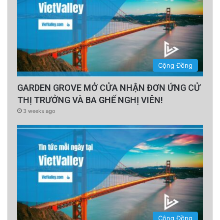
Cộng Đồng
GARDEN GROVE MỞ CỬA NHẬN ĐƠN ỨNG CỬ
THỊ TRƯỞNG VÀ BA GHẾ NGHỊ VIÊN!
3 weeks ago
Cộng Đồng