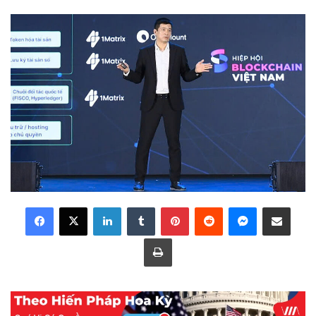
LinkedIn
Tumblr
Pinterest
Reddit
Messenger
Share via Email
Print