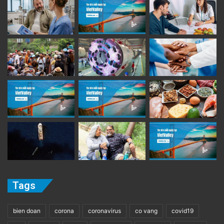
Tags
bien doan
corona
coronavirus
co vang
covid19