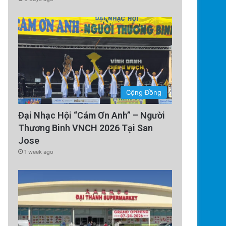
Cộng Đồng
Đại Nhạc Hội “Cám Ơn Anh” – Người
Thương Binh VNCH 2026 Tại San
Technology
Jose
4 days ago
1 week ago
Tàu Vũ Trụ Nhật Bản: Chuyến 
Sử Đến Tiểu Hành