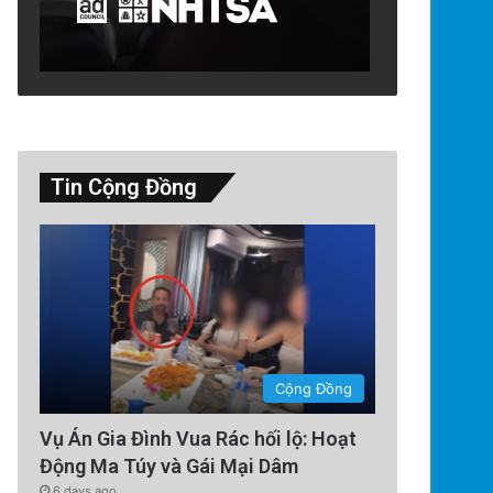
Tin Cộng Đồng
Cộng Đồng
Vụ Án Gia Đình Vua Rác hối lộ: Hoạt
Động Ma Túy và Gái Mại Dâm
6 days ago