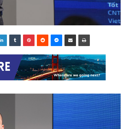
LinkedIn
Tumblr
Pinterest
Reddit
Messenger
Share via Email
Print