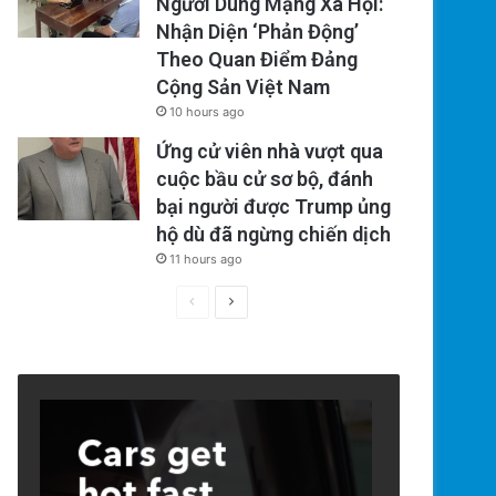
Người Dùng Mạng Xã Hội:
Nhận Diện ‘Phản Động’
Theo Quan Điểm Đảng
Cộng Sản Việt Nam
10 hours ago
Ứng cử viên nhà vượt qua
cuộc bầu cử sơ bộ, đánh
bại người được Trump ủng
hộ dù đã ngừng chiến dịch
11 hours ago
Previous
Next
page
page