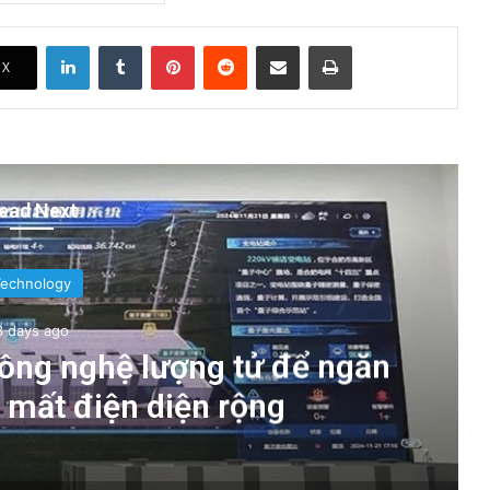
LinkedIn
Tumblr
Pinterest
Reddit
Share via Email
Print
X
ead Next
Technology
3 days ago
ông nghệ lượng tử để ngăn
g mất điện diện rộng