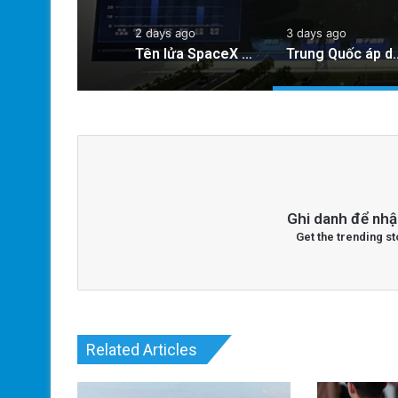
2 days ago
3 days ago
Tên lửa SpaceX chuẩn bị va chạm với Mặt Trăng: Cú sốc vũ trụ sắp xảy ra!
Trung Quốc áp dụng công nghệ lượng tử để
Ghi danh để nhậ
Get the trending st
Related Articles