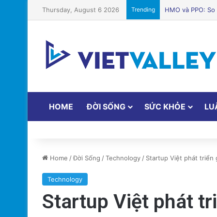
Thursday, August 6 2026
Trending
Các quản trị viê
HOME
ĐỜI SỐNG
SỨC KHỎE
LU
Home
/
Đời Sống
/
Technology
/
Startup Việt phát triển 
Technology
Startup Việt phát tr