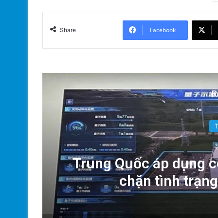
Facebook
Share
R
g:
Trung Quốc áp dụng c
chặn tình trạn