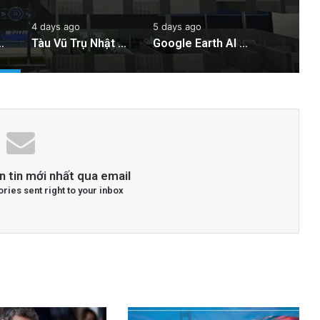
4 days ago
5 days ago
 ngăn chặn tình trạng mất điện diện rộng
Tàu Vũ Trụ Nhật Bản: Chuyến Bay Gần Nhất Lịch Sử Đến Tiểu Hành Tinh
Google Earth AI Bị Rút Gấp Vì Cơn Bão Deepfake
n tin mới nhất qua email
ories sent right to your inbox