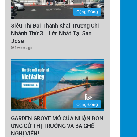
Cộng Đồng
Siêu Thị Đại Thành Khai Trương Chi
Nhánh Thứ 3 – Lớn Nhất Tại San
Jose
1 week ago
Cộng Đồng
GARDEN GROVE MỞ CỬA NHẬN ĐƠN
ỨNG CỬ THỊ TRƯỞNG VÀ BA GHẾ
NGHỊ VIÊN!