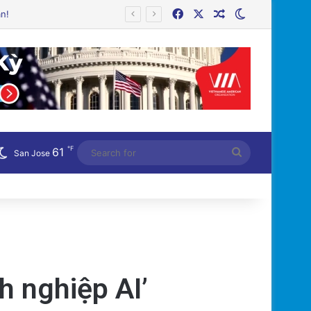
Facebook
X
Random Article
Switch skin
℉
61
Search
San Jose
for
nh nghiệp AI’