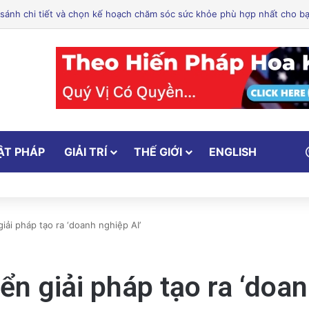
n Alum Rock phản đối cơ sở ICE tại Nam Hạt: Cuộc chiến vì cộng đồng!
ẬT PHÁP
GIẢI TRÍ
THẾ GIỚI
ENGLISH
giải pháp tạo ra ‘doanh nghiệp AI’
iển giải pháp tạo ra ‘doa