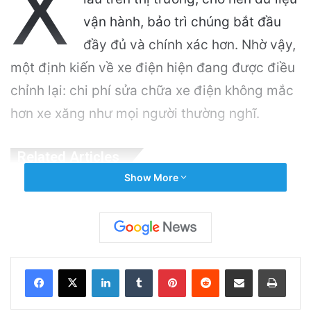
X
vận hành, bảo trì chúng bắt đầu
đầy đủ và chính xác hơn. Nhờ vậy,
một định kiến về xe điện hiện đang được điều
chỉnh lại: chi phí sửa chữa xe điện không mắc
hơn xe xăng như mọi người thường nghĩ.
Related Articles
Show More
Thuyền Kéo Tên Lửa Starship Được Hé Lộ
Qua Ảnh Vệ Tinh!
17 hours ago
Tên lửa SpaceX chuẩn bị va chạm với Mặt
LinkedIn
Tumblr
Pinterest
Reddit
Share via Email
Print
Trăng: Cú sốc vũ trụ sắp xảy ra!
2 days ago