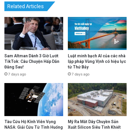
vài lần đem xe đi sửa chữa, 53% chủ xe điện
Related Articles
không phải là Tesla cho biết chi phí sửa xe của
họ thấp hơn so với xe chạy xăng. 41% chủ
nhân xe Tesla cũng đồng ý như vậy.
advertisement
Sam Altman Dành 3 Giờ Lướt
Luật minh bạch AI của các nhà
TikTok: Câu Chuyện Hấp Dẫn
lập pháp Vùng Vịnh có hiệu lực
Đằng Sau!
từ Thứ Bảy
7 days ago
7 days ago
Tàu Cứu Hộ Kính Viễn Vọng
Mỹ Ra Mắt Dây Chuyền Sản
NASA: Giải Cứu Từ Tình Huống
Xuất Silicon Siêu Tinh Khiết