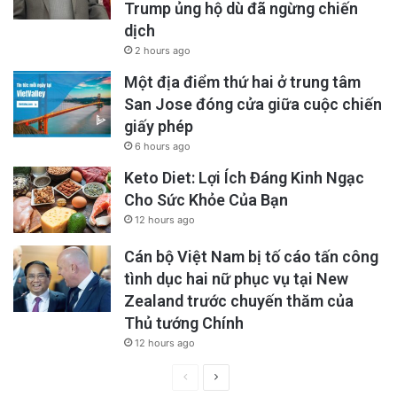
biết họ phải đến đại lý trong năm đầu tiên để
Trump ủng hộ dù đã ngừng chiến
dịch
sửa chữa hoặc bảo trì, nhưng chỉ 13% chủ xe
2 hours ago
cho biết họ phải trả phí dịch vụ.
Một địa điểm thứ hai ở trung tâm
San Jose đóng cửa giữa cuộc chiến
Để giải thích cho hiện tượng này, các chuyên
giấy phép
gia cho rằng khi ngày càng có nhiều xe điện
6 hours ago
của những hãng xe truyền thống lăn bánh trên
Keto Diet: Lợi Ích Đáng Kinh Ngạc
Cho Sức Khỏe Của Bạn
đường phố, các nhà sản xuất sẽ gặp sẽ gặp
12 hours ago
khó khăn trong việc đáp ứng nhu cầu bảo trì
Cán bộ Việt Nam bị tố cáo tấn công
những chiếc xe điện mà họ bán ra. Điều này
tình dục hai nữ phục vụ tại New
có nghĩa là đội ngũ nhân viên kỹ thuật của các
Zealand trước chuyến thăm của
đại lý Toyota, Honda, Ford, Chevrolet, Kia,
Thủ tướng Chính
12 hours ago
Huyndai… cần được đào tạo để biết cách sửa
Previous
Next
cả xe chạy xăng lẫn xe điện. Sẽ cần thêm thơi