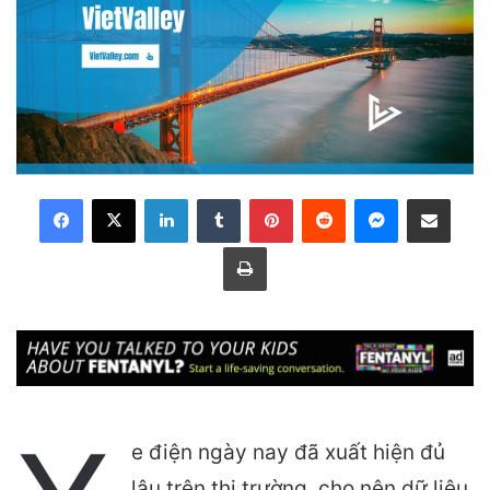
LinkedIn
Tumblr
Pinterest
Reddit
Messenger
Share via Email
Print
e điện ngày nay đã xuất hiện đủ
lâu trên thị trường, cho nên dữ liệu