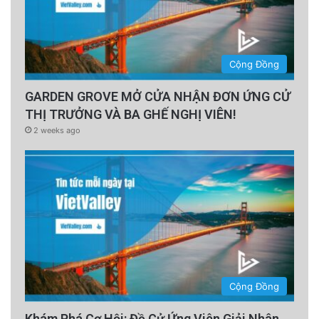
Cộng Đồng
GARDEN GROVE MỞ CỬA NHẬN ĐƠN ỨNG CỬ
THỊ TRƯỞNG VÀ BA GHẾ NGHỊ VIÊN!
2 weeks ago
Cộng Đồng
Khám Phá Cơ Hội: Đề Cử Ứng Viên Giải Nhân