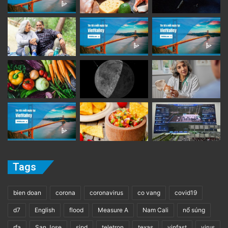
Tags
bien doan
corona
coronavirus
co vang
covid19
d7
English
flood
Measure A
Nam Cali
nổ súng
rfa
San Jose
sjpd
teletron
texas
vinfast
virus