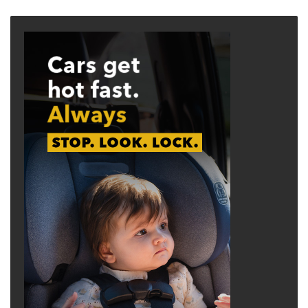
page
page
gian để các nhà sản xuất thực hiện nhu cầu
này.
The post
Sửa xe điện rẻ hơn sửa xe xăng
appeared first on
Saigon Nhỏ
.