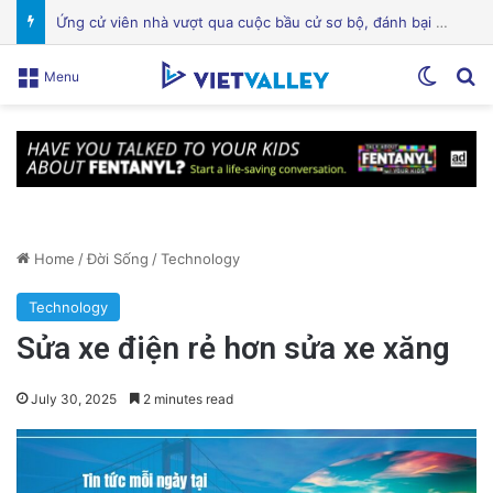
Một địa điểm thứ hai ở trung tâm San Jose đóng cửa giữa cuộc chiến giấy phép
Switch
Se
Menu
Home
/
Đời Sống
/
Technology
Technology
Sửa xe điện rẻ hơn sửa xe xăng
July 30, 2025
2 minutes read