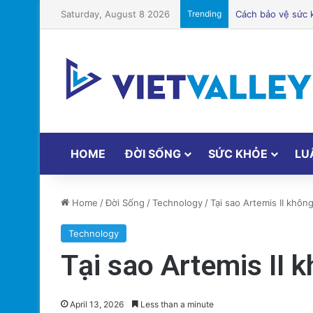
Saturday, August 8 2026
Trending
Điện Ảnh Bùng N
HOME
ĐỜI SỐNG
SỨC KHỎE
LU
Home
/
Đời Sống
/
Technology
/
Tại sao Artemis II khô
Technology
Tại sao Artemis II 
April 13, 2026
Less than a minute