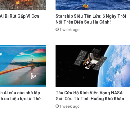
AI Bị Rút Gấp Vì Cơn
Starship Siêu Tên Lửa: 6 Ngày Trôi
Nổi Trên Biển Sau Hạ Cánh!
1 week ago
h AI của các nhà lập
Tàu Cứu Hộ Kính Viễn Vọng NASA:
h có hiệu lực từ Thứ
Giải Cứu Từ Tình Huống Khó Khăn
1 week ago