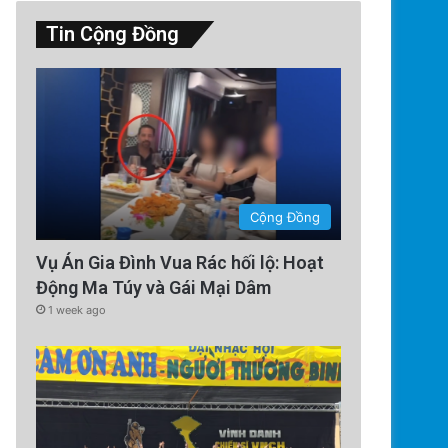
Tin Cộng Đồng
Technology
4 days ago
Cộng Đồng
Tên lửa SpaceX chuẩn bị va ch
Vụ Án Gia Đình Vua Rác hối lộ: Hoạt
Cú sốc vũ trụ sắp x
Động Ma Túy và Gái Mại Dâm
1 week ago