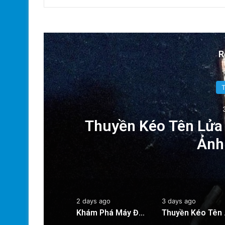
R
n
Thuyền Kéo Tên Lửa 
y
Ảnh
2 days ago
3 days ago
Khám Phá Máy Đào Hầm Nổ Đá Đầu Tiên Trên Thế Giới: Bước Đột Phá Trong Công Nghệ Xây Dựng
Thuyền Ké