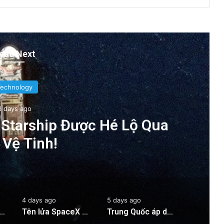
ead Next
Technology
3 days ago
Starship Được Hé Lộ Qua
 Vệ Tinh!
4 days ago
5 days ago
o Tên Lửa Starship Được Hé Lộ Qua Ảnh Vệ Tinh!
Tên lửa SpaceX chuẩn bị va chạm với Mặt Trăng: Cú sốc vũ trụ sắp xảy ra!
Trung Quốc áp dụng công nghệ lượng tử để ngăn chặn tình trạng mất điện diện rộng