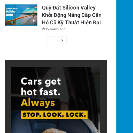
Quỹ Đất Silicon Valley
Khởi Động Nâng Cấp Căn
Hộ Cũ Kỹ Thuật Hiện Đại
15 hours ago
Previous
Next
page
page