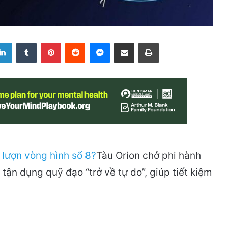
LinkedIn
Tumblr
Pinterest
Reddit
Messenger
Share via Email
Print
Tàu Orion chở phi hành
tận dụng quỹ đạo “trở về tự do”, giúp tiết kiệm