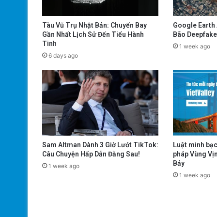
Tàu Vũ Trụ Nhật Bản: Chuyến Bay
Google Earth 
Gần Nhất Lịch Sử Đến Tiểu Hành
Bão Deepfake
Tinh
1 week ago
6 days ago
Sam Altman Dành 3 Giờ Lướt TikTok:
Luật minh bạc
Câu Chuyện Hấp Dẫn Đằng Sau!
pháp Vùng Vịn
Bảy
1 week ago
1 week ago