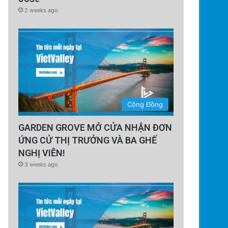
2 weeks ago
Cộng Đồng
GARDEN GROVE MỞ CỬA NHẬN ĐƠN
ỨNG CỬ THỊ TRƯỞNG VÀ BA GHẾ
NGHỊ VIÊN!
3 weeks ago