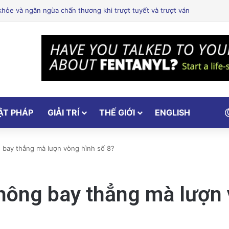
ổ Cảm Xúc: Tại Sao Hollywood Đang Đón Nhận Tình Dục Một Cách Mạn
ẬT PHÁP
GIẢI TRÍ
THẾ GIỚI
ENGLISH
ng bay thẳng mà lượn vòng hình số 8?
không bay thẳng mà lượn