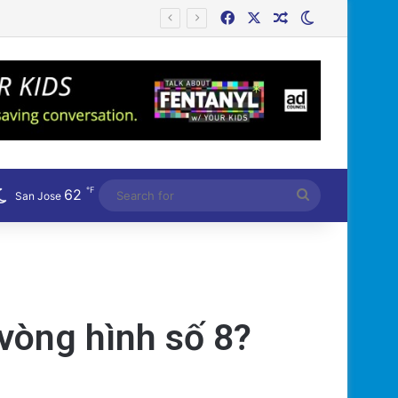
Facebook
X
Random Article
Switch skin
h Mẽ?
℉
62
Search
San Jose
for
 vòng hình số 8?