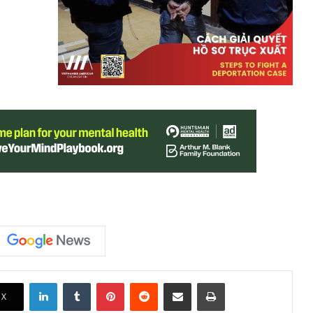
LinkedIn
Tumblr
Pinterest
Reddit
Share via Email
Print
X