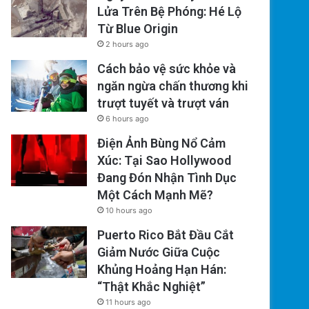
Lửa Trên Bệ Phóng: Hé Lộ
Từ Blue Origin
2 hours ago
Cách bảo vệ sức khỏe và
ngăn ngừa chấn thương khi
trượt tuyết và trượt ván
6 hours ago
Điện Ảnh Bùng Nổ Cảm
Xúc: Tại Sao Hollywood
Đang Đón Nhận Tình Dục
Một Cách Mạnh Mẽ?
10 hours ago
Puerto Rico Bắt Đầu Cắt
Giảm Nước Giữa Cuộc
Khủng Hoảng Hạn Hán:
“Thật Khắc Nghiệt”
11 hours ago