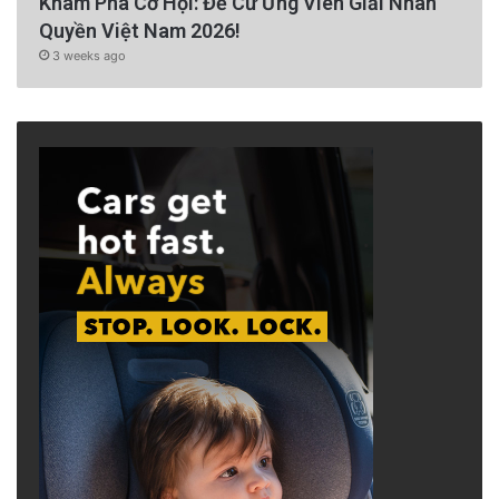
Khám Phá Cơ Hội: Đề Cử Ứng Viên Giải Nhân
Quyền Việt Nam 2026!
3 weeks ago