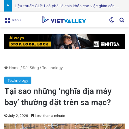
Bệnh viện Silicon Valley: Một trong những cơ sở y tế hàng đầu tại Mỹ
Switch
Se
Menu
Home
/
Đời Sống
/
Technology
Technology
Tại sao những ‘nghĩa địa máy
bay’ thường đặt trên sa mạc?
July 2, 2026
Less than a minute