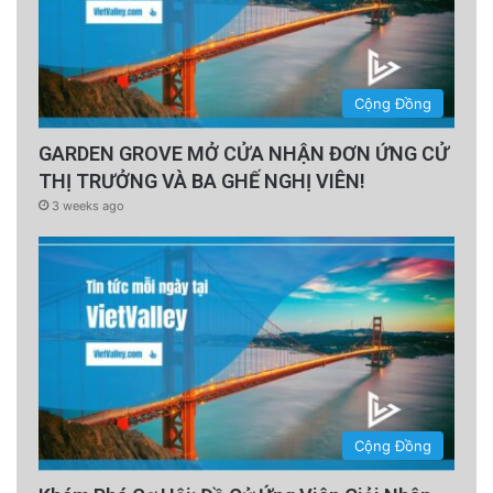
Cộng Đồng
GARDEN GROVE MỞ CỬA NHẬN ĐƠN ỨNG CỬ
THỊ TRƯỞNG VÀ BA GHẾ NGHỊ VIÊN!
3 weeks ago
Cộng Đồng