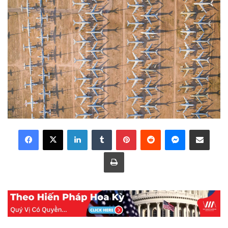
LinkedIn
Tumblr
Pinterest
Reddit
Messenger
Share via Email
Print