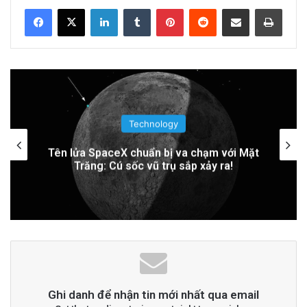
Related Articles
LinkedIn
Tumblr
Pinterest
Reddit
Share via Email
Print
PGS.TS Hà Đình Đức: Di sản và Hành trình
Cuộc đời của Nhà Khoa học Xuất sắc
5 hours ago
Khám Phá Máy Đào Hầm Nổ Đá Đầu Tiên
Technology
Trên Thế Giới: Bước Đột Phá Trong Công
Trung Quốc áp dụng công nghệ lượng tử
để ngăn chặn tình trạng mất điện diện
Nghệ Xây Dựng
rộng
1 day ago
Đọc thêm
Read More
advertisement
Ghi danh để nhận tin mới nhất qua email