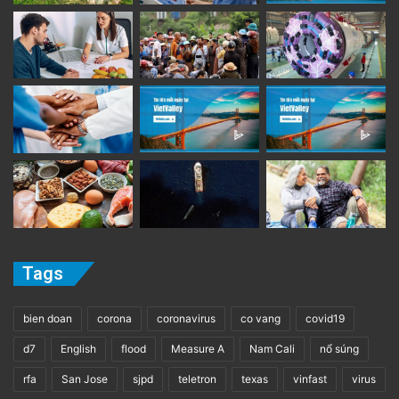
Tags
bien doan
corona
coronavirus
co vang
covid19
d7
English
flood
Measure A
Nam Cali
nổ súng
rfa
San Jose
sjpd
teletron
texas
vinfast
virus