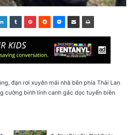
LinkedIn
Tumblr
Pinterest
Reddit
Messenger
Share via Email
Print
ông, đạn rơi xuyên mái nhà bên phía Thái Lan
g cường binh lính canh gác dọc tuyến biên