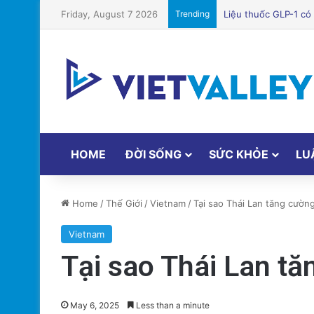
Friday, August 7 2026
Trending
Bệnh viện Silicon Va
HOME
ĐỜI SỐNG
SỨC KHỎE
LU
Home
/
Thế Giới
/
Vietnam
/
Tại sao Thái Lan tăng cường
Vietnam
Tại sao Thái Lan tă
May 6, 2025
Less than a minute