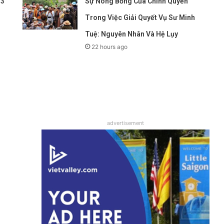
 3
Sự Nóng Bỏng Của Chính Quyền
Trong Việc Giải Quyết Vụ Sư Minh
Tuệ: Nguyên Nhân Và Hệ Lụy
22 hours ago
advertisement