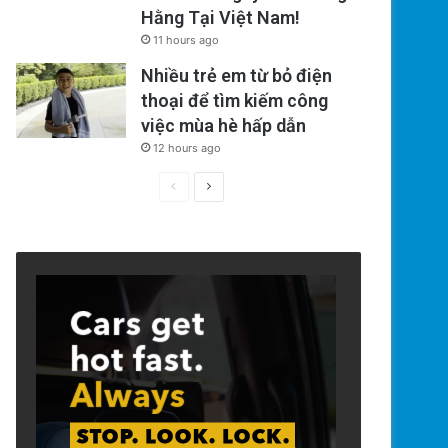
Hằng Tại Việt Nam!
11 hours ago
Nhiều trẻ em từ bỏ điện
thoại để tìm kiếm công
việc mùa hè hấp dẫn
12 hours ago
Previous
Next
page
page