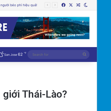
Facebook
X
Random Article
Switch skin
℉
62
Search
San Jose
for
 giới Thái-Lào?