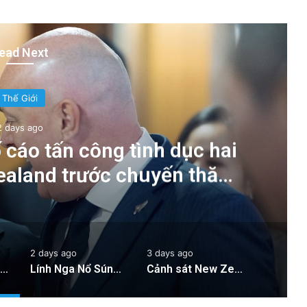
ead Next
Thế Giới
2 days ago
 cáo tấn công tình dục hai
Zealand trước chuyến thăm
 tướng Chính
2 days ago
3 days ago
Cán bộ Việt Nam bị tố cáo tấn công tình dục hai nữ phục vụ tại New Zealand trước chuyến thăm của Thủ tướng Chính
Lính Nga Nổ Súng Giết Đồng Đội và Tấn Công Dân Thường Tại Crimea
Cảnh sát New Zealand bày tỏ lo ngại về hành động của hai quan chức Việt Nam