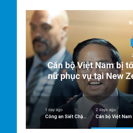
R
Xã
Cán bộ Việt Nam bị tố
nữ phục vụ tại New 
của Thủ
1 day ago
2 days ago
Công an Siết Chặt Quản Lý Người Dùng Mạng Xã Hội: Nhận Diện ‘Phản Động’ Theo Quan Điểm Đảng Cộng Sản Việt Nam