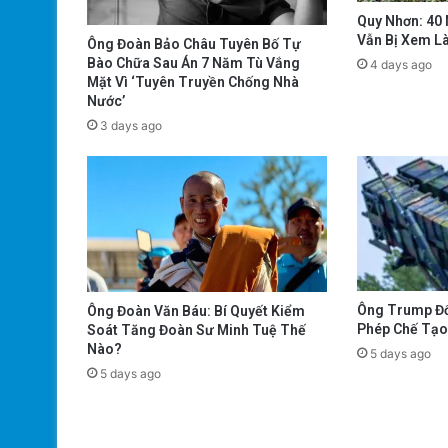
Quy Nhơn: 40
Vẫn Bị Xem L
Ông Đoàn Bảo Châu Tuyên Bố Tự
Bào Chữa Sau Án 7 Năm Tù Vắng
4 days ago
Mặt Vì ‘Tuyên Truyền Chống Nhà
Nước’
3 days ago
Ông Trump Đổ
Ông Đoàn Văn Báu: Bí Quyết Kiểm
Phép Chế Tạo 
Soát Tăng Đoàn Sư Minh Tuệ Thế
Nào?
5 days ago
5 days ago