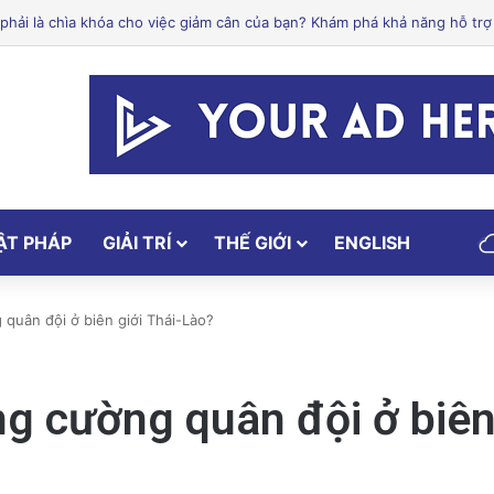
lley: Một trong những cơ sở y tế hàng đầu tại Mỹ
ẬT PHÁP
GIẢI TRÍ
THẾ GIỚI
ENGLISH
 quân đội ở biên giới Thái-Lào?
ng cường quân đội ở biên