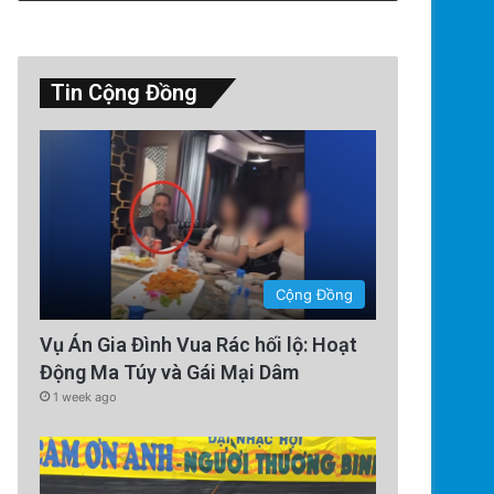
Tin Cộng Đồng
Thế Giới
2 days ago
Lính Nga Nổ Súng Giết Đồng Độ
Thường Tại Cri
Cộng Đồng
Vụ Án Gia Đình Vua Rác hối lộ: Hoạt
Động Ma Túy và Gái Mại Dâm
1 week ago