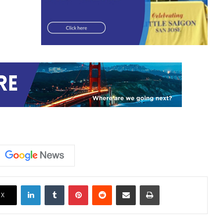
LinkedIn
Tumblr
Pinterest
Reddit
Share via Email
Print
X