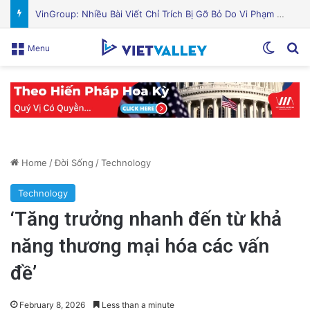
Nguyên Nhân Gây Nổ Tên Lửa Trên Bệ Phóng: Hé Lộ Từ Blue Origin
Switch
Se
Menu
Home
/
Đời Sống
/
Technology
Technology
‘Tăng trưởng nhanh đến từ khả
năng thương mại hóa các vấn
đề’
February 8, 2026
Less than a minute