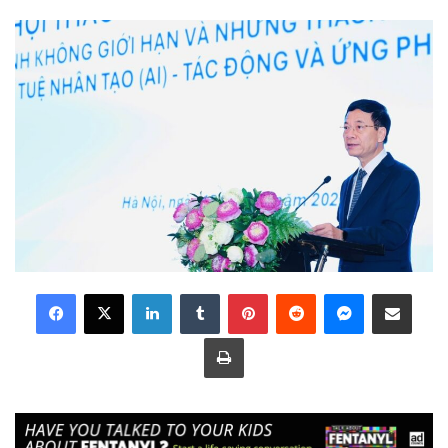
LinkedIn
Tumblr
Pinterest
Reddit
Messenger
Share via Email
Print