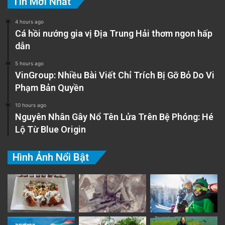
Tin Mới Nhất
4 hours ago
Cá hồi nướng gia vị Địa Trung Hải thơm ngon hấp
dẫn
5 hours ago
VinGroup: Nhiều Bài Viết Chỉ Trích Bị Gỡ Bỏ Do Vi
Phạm Bản Quyền
10 hours ago
Nguyên Nhân Gây Nổ Tên Lửa Trên Bệ Phóng: Hé
Lộ Từ Blue Origin
Hình Ảnh Nổi Bật