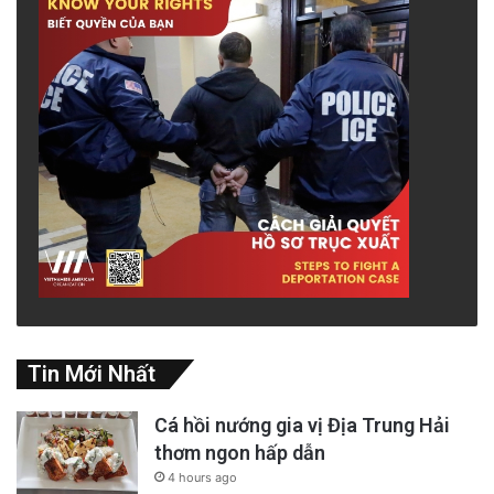
Tin Mới Nhất
Cá hồi nướng gia vị Địa Trung Hải
thơm ngon hấp dẫn
4 hours ago