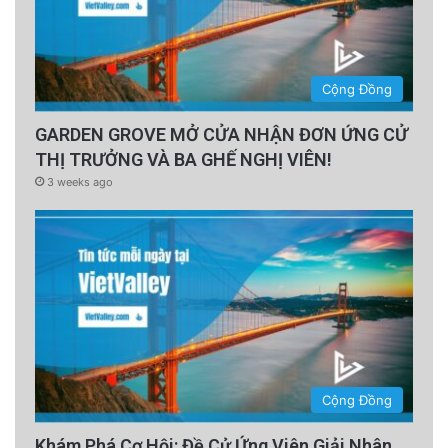
Cộng Đồng
GARDEN GROVE MỞ CỬA NHẬN ĐƠN ỨNG CỬ
THỊ TRƯỞNG VÀ BA GHẾ NGHỊ VIÊN!
3 weeks ago
Cộng Đồng
Khám Phá Cơ Hội: Đề Cử Ứng Viên Giải Nhân