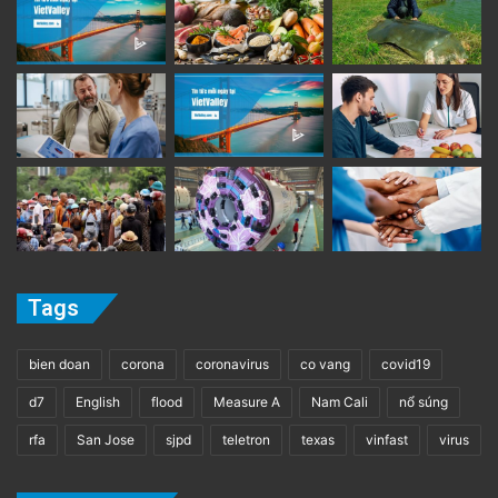
Tags
bien doan
corona
coronavirus
co vang
covid19
d7
English
flood
Measure A
Nam Cali
nổ súng
rfa
San Jose
sjpd
teletron
texas
vinfast
virus