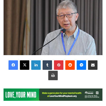
LinkedIn
Tumblr
Pinterest
Reddit
Messenger
Share via Email
Print