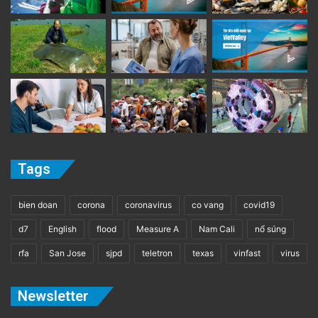
Tags
bien doan
corona
coronavirus
co vang
covid19
d7
English
flood
Measure A
Nam Cali
nổ súng
rfa
San Jose
sjpd
teletron
texas
vinfast
virus
Newsletter