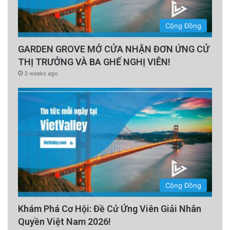
Cộng Đồng
GARDEN GROVE MỞ CỬA NHẬN ĐƠN ỨNG CỬ
THỊ TRƯỞNG VÀ BA GHẾ NGHỊ VIÊN!
3 weeks ago
Cộng Đồng
Khám Phá Cơ Hội: Đề Cử Ứng Viên Giải Nhân
Quyền Việt Nam 2026!