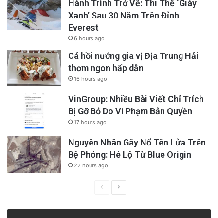
Hành Trình Trở Về: Thi Thể ‘Giày
Xanh’ Sau 30 Năm Trên Đỉnh
Everest
6 hours ago
Cá hồi nướng gia vị Địa Trung Hải
thơm ngon hấp dẫn
16 hours ago
VinGroup: Nhiều Bài Viết Chỉ Trích
Bị Gỡ Bỏ Do Vi Phạm Bản Quyền
17 hours ago
Nguyên Nhân Gây Nổ Tên Lửa Trên
Bệ Phóng: Hé Lộ Từ Blue Origin
22 hours ago
Previous
Next
page
page