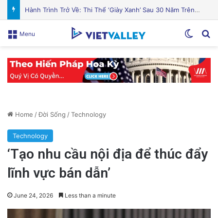
Cá hồi nướng gia vị Địa Trung Hải thơm ngon hấp dẫn
Switch
Se
Menu
Home
/
Đời Sống
/
Technology
Technology
‘Tạo nhu cầu nội địa để thúc đẩy
lĩnh vực bán dẫn’
June 24, 2026
Less than a minute