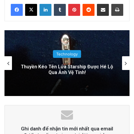
LinkedIn
Tumblr
Pinterest
Reddit
Share via Email
Print
Related Articles
Nguyên Nhân Gây Nổ Tên Lửa Trên Bệ
Phóng: Hé Lộ Từ Blue Origin
22 hours ago
Technology
PGS.TS Hà Đình Đức: Di sản và Hành trình
Tên lửa SpaceX chuẩn bị va chạm với Mặt
Cuộc đời của Nhà Khoa học Xuất sắc
Trăng: Cú sốc vũ trụ sắp xảy ra!
2 days ago
Đọc thêm
Read More
advertisement
Ghi danh để nhận tin mới nhất qua email