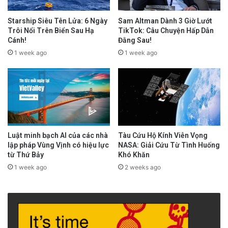
Starship Siêu Tên Lửa: 6 Ngày
Sam Altman Dành 3 Giờ Lướt
Trôi Nổi Trên Biển Sau Hạ
TikTok: Câu Chuyện Hấp Dẫn
Cánh!
Đằng Sau!
1 week ago
1 week ago
Luật minh bạch AI của các nhà
Tàu Cứu Hộ Kính Viễn Vọng
lập pháp Vùng Vịnh có hiệu lực
NASA: Giải Cứu Từ Tình Huống
từ Thứ Bảy
Khó Khăn
1 week ago
2 weeks ago