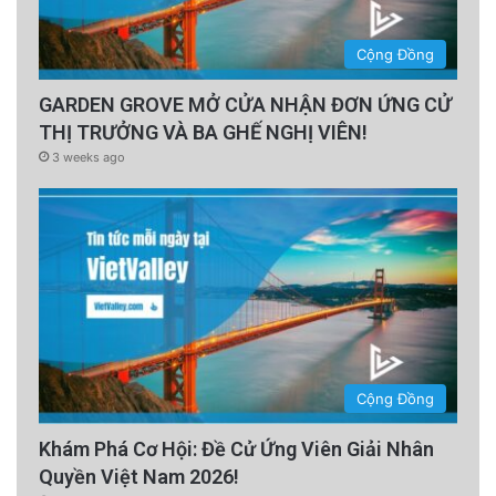
Cộng Đồng
GARDEN GROVE MỞ CỬA NHẬN ĐƠN ỨNG CỬ
THỊ TRƯỞNG VÀ BA GHẾ NGHỊ VIÊN!
3 weeks ago
Cộng Đồng
Khám Phá Cơ Hội: Đề Cử Ứng Viên Giải Nhân
Quyền Việt Nam 2026!