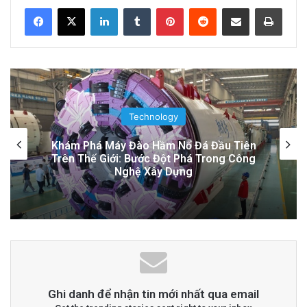
LinkedIn
Tumblr
Pinterest
Reddit
Share via Email
Print
Đọc thêm
Read More
advertisement
Technology
Thuyền Kéo Tên Lửa Starship Được Hé Lộ
Qua Ảnh Vệ Tinh!
Ghi danh để nhận tin mới nhất qua email