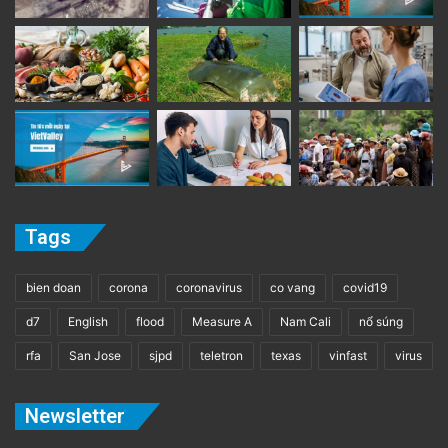
Tags
bien doan
corona
coronavirus
co vang
covid19
d7
English
flood
Measure A
Nam Cali
nổ súng
rfa
San Jose
sjpd
teletron
texas
vinfast
virus
Newsletter