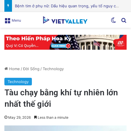
Hành Trình Trở Về: Thi Thể ‘Giày Xanh’ Sau 30 Năm Trên Đỉnh Everest
Switch
Se
Menu
Home
/
Đời Sống
/
Technology
Technology
Tàu chạy bằng khí tự nhiên lớn
nhất thế giới
May 29, 2026
Less than a minute