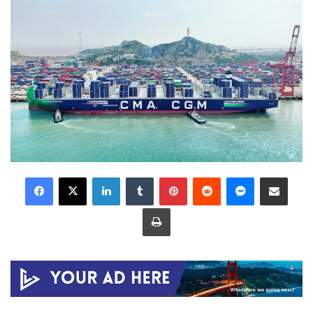
LinkedIn
Tumblr
Pinterest
Reddit
Messenger
Share via Email
Print