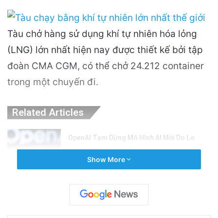
Tàu chở hàng sử dụng khí tự nhiên hóa lỏng
(LNG) lớn nhất hiện nay được thiết kế bởi tập
đoàn CMA CGM, có thể chở 24.212 container
trong một chuyến đi.
Related Articles
OpenAI Tạm Dừng Mô Hình AI Mới Do Lo
Ngại Về An Ninh Mạng
Show More
1 hour ago
Nguyên Nhân Gây Nổ Tên Lửa Trên Bệ
Phóng: Hé Lộ Từ Blue Origin
1 day ago