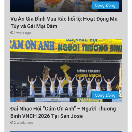
Cộng Đồng
Vụ Án Gia Đình Vua Rác hối lộ: Hoạt Động Ma
Túy và Gái Mại Dâm
1 week ago
Cộng Đồng
Đại Nhạc Hội “Cám Ơn Anh” – Người Thương
Binh VNCH 2026 Tại San Jose
2 weeks ago