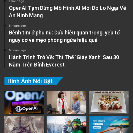
1 hour ago
OpenAI Tạm Dừng Mô Hình AI Mới Do Lo Ngại Về
An Ninh Mạng
5 hours ago
Bệnh tim ở phụ nữ: Dấu hiệu quan trọng, yếu tố
nguy cơ và mẹo phòng ngừa hiệu quả
9 hours ago
Hành Trình Trở Về: Thi Thể ‘Giày Xanh’ Sau 30
Năm Trên Đỉnh Everest
Hình Ảnh Nổi Bật