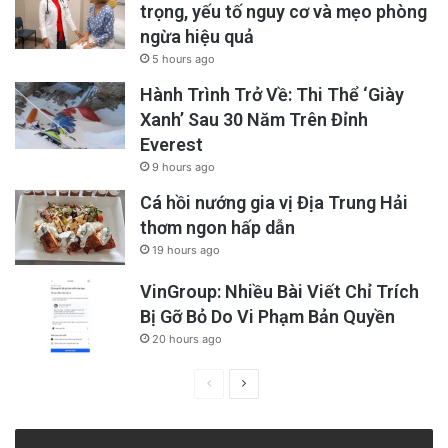
trọng, yếu tố nguy cơ và mẹo phòng
ngừa hiệu quả
5 hours ago
Hành Trình Trở Về: Thi Thể ‘Giày
Xanh’ Sau 30 Năm Trên Đỉnh
Everest
9 hours ago
Cá hồi nướng gia vị Địa Trung Hải
thơm ngon hấp dẫn
19 hours ago
VinGroup: Nhiều Bài Viết Chỉ Trích
Bị Gỡ Bỏ Do Vi Phạm Bản Quyền
20 hours ago
Previous
Next
page
page