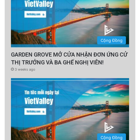
Cộng Đồng
GARDEN GROVE MỞ CỬA NHẬN ĐƠN ỨNG CỬ
THỊ TRƯỞNG VÀ BA GHẾ NGHỊ VIÊN!
3 weeks ago
Cộng Đồng