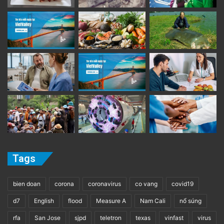
Tags
bien doan
corona
coronavirus
co vang
covid19
d7
English
flood
Measure A
Nam Cali
nổ súng
rfa
San Jose
sjpd
teletron
texas
vinfast
virus