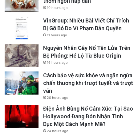
thơm ngon hấp dẫn
10 hours ago
VinGroup: Nhiều Bài Viết Chỉ Trích
Bị Gỡ Bỏ Do Vi Phạm Bản Quyền
11 hours ago
Nguyên Nhân Gây Nổ Tên Lửa Trên
Bệ Phóng: Hé Lộ Từ Blue Origin
16 hours ago
Cách bảo vệ sức khỏe và ngăn ngừa
chấn thương khi trượt tuyết và trượt
ván
20 hours ago
Điện Ảnh Bùng Nổ Cảm Xúc: Tại Sao
Hollywood Đang Đón Nhận Tình
Dục Một Cách Mạnh Mẽ?
24 hours ago