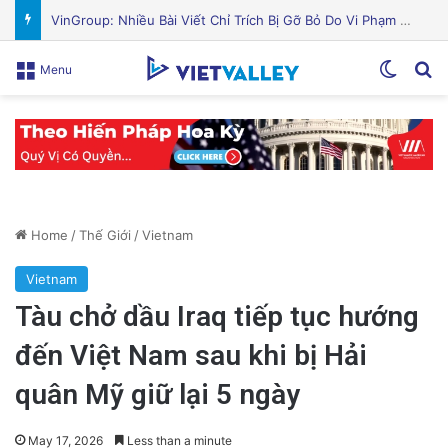
Nguyên Nhân Gây Nổ Tên Lửa Trên Bệ Phóng: Hé Lộ Từ Blue Origin
Switch
Se
Menu
Home
/
Thế Giới
/
Vietnam
Vietnam
Tàu chở dầu Iraq tiếp tục hướng
đến Việt Nam sau khi bị Hải
quân Mỹ giữ lại 5 ngày
May 17, 2026
Less than a minute