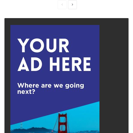
Previous
Next
page
page