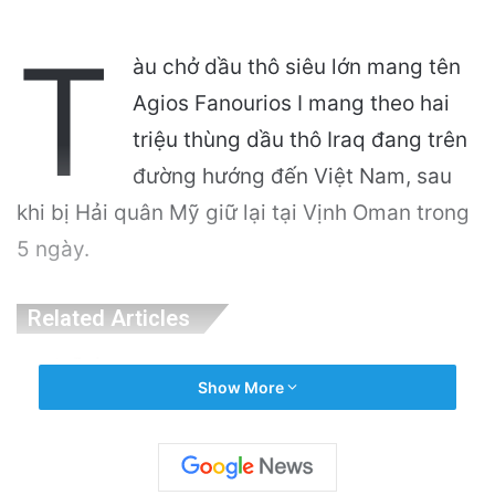
T
àu chở dầu thô siêu lớn mang tên
Agios Fanourios I mang theo hai
triệu thùng dầu thô Iraq đang trên
đường hướng đến Việt Nam, sau
khi bị Hải quân Mỹ giữ lại tại Vịnh Oman trong
5 ngày.
Related Articles
VinGroup: Nhiều Bài Viết Chỉ Trích Bị Gỡ Bỏ
Show More
Do Vi Phạm Bản Quyền
11 hours ago
Điện Ảnh Bùng Nổ Cảm Xúc: Tại Sao