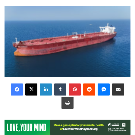
LinkedIn
Tumblr
Pinterest
Reddit
Messenger
Share via Email
Print