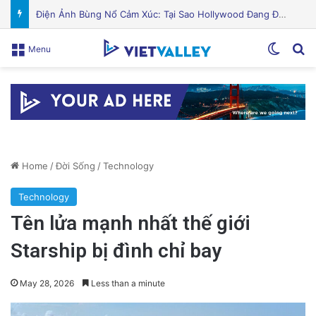
Puerto Rico Bắt Đầu Cắt Giảm Nước Giữa Cuộc Khủng Hoảng Hạn Hán: “Thật Khắc Nghiệt”
Switch
Se
Menu
Home
/
Đời Sống
/
Technology
Technology
Tên lửa mạnh nhất thế giới
Starship bị đình chỉ bay
May 28, 2026
Less than a minute