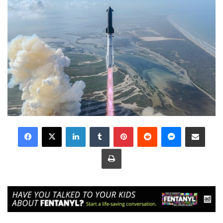
LinkedIn
Tumblr
Pinterest
Reddit
Messenger
Share via Email
Print