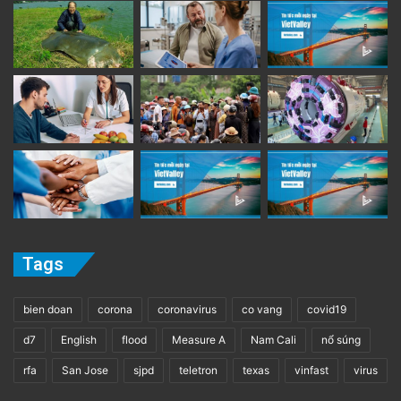
Tags
bien doan
corona
coronavirus
co vang
covid19
d7
English
flood
Measure A
Nam Cali
nổ súng
rfa
San Jose
sjpd
teletron
texas
vinfast
virus