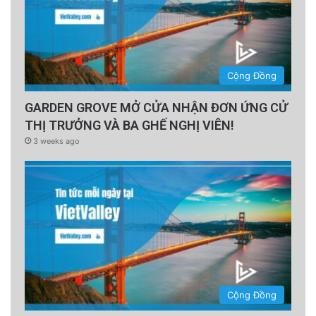
Cộng Đồng
GARDEN GROVE MỞ CỬA NHẬN ĐƠN ỨNG CỬ
THỊ TRƯỞNG VÀ BA GHẾ NGHỊ VIÊN!
3 weeks ago
Cộng Đồng