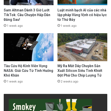
Sam Altman Dành 3 Giờ Lướt
Luật minh bạch AI của các nhà
TikTok: Câu Chuyện Hấp Dẫn
lập pháp Vùng Vịnh có hiệu lực
Đằng Sau!
từ Thứ Bảy
1 week ago
1 week ago
Tàu Cứu Hộ Kính Viễn Vọng
Mỹ Ra Mắt Dây Chuyền Sản
NASA: Giải Cứu Từ Tình Huống
Xuất Silicon Siêu Tinh Khiết
Khó Khăn
Đột Phá Cho Chip Lượng Tử
1 week ago
2 weeks ago