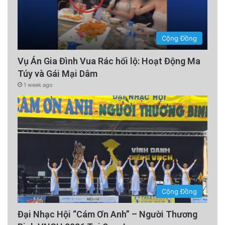
Cộng Đồng
Vụ Án Gia Đình Vua Rác hối lộ: Hoạt Động Ma
Túy và Gái Mại Dâm
1 week ago
Cộng Đồng
Đại Nhạc Hội “Cám Ơn Anh” – Người Thương