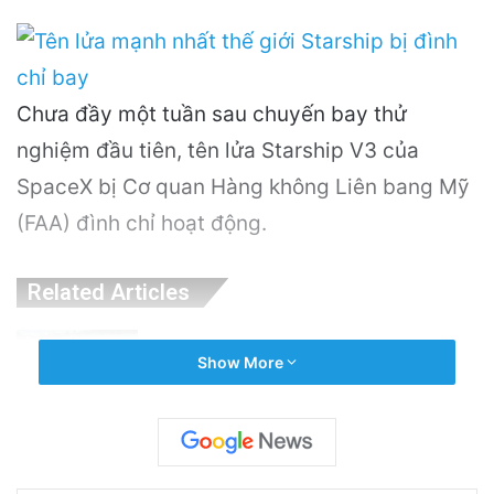
Chưa đầy một tuần sau chuyến bay thử
nghiệm đầu tiên, tên lửa Starship V3 của
SpaceX bị Cơ quan Hàng không Liên bang Mỹ
(FAA) đình chỉ hoạt động.
Related Articles
PGS.TS Hà Đình Đức: Di sản và Hành trình
Show More
Cuộc đời của Nhà Khoa học Xuất sắc
21 hours ago
Khám Phá Máy Đào Hầm Nổ Đá Đầu Tiên