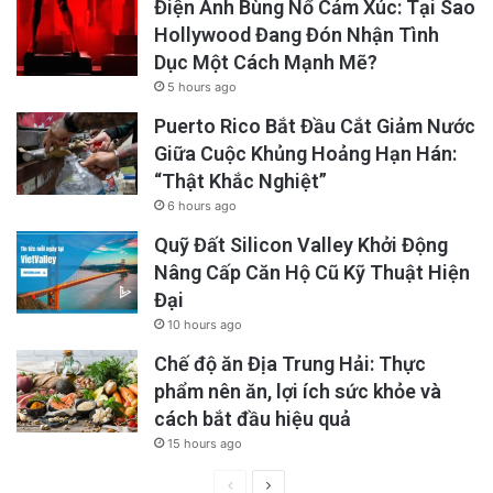
Điện Ảnh Bùng Nổ Cảm Xúc: Tại Sao
Hollywood Đang Đón Nhận Tình
Dục Một Cách Mạnh Mẽ?
5 hours ago
Puerto Rico Bắt Đầu Cắt Giảm Nước
Giữa Cuộc Khủng Hoảng Hạn Hán:
“Thật Khắc Nghiệt”
6 hours ago
Quỹ Đất Silicon Valley Khởi Động
Nâng Cấp Căn Hộ Cũ Kỹ Thuật Hiện
Đại
10 hours ago
Chế độ ăn Địa Trung Hải: Thực
phẩm nên ăn, lợi ích sức khỏe và
cách bắt đầu hiệu quả
15 hours ago
Previous
Next