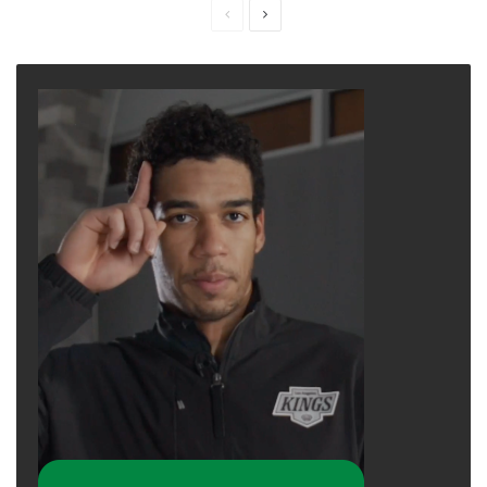
Previous
Next
page
page