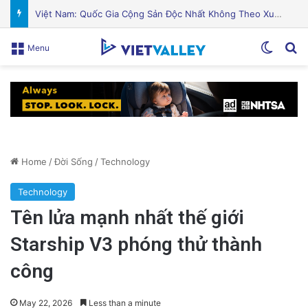
OpenAI Tạm Dừng Mô Hình AI Mới Do Lo Ngại Về An Ninh Mạng
Switch
Se
Menu
Home
/
Đời Sống
/
Technology
Technology
Tên lửa mạnh nhất thế giới
Starship V3 phóng thử thành
công
May 22, 2026
Less than a minute