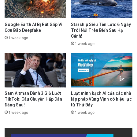
Google Earth AI Bị Rút Gấp Vì
Starship Siêu Tên Lửa: 6 Ngày
Cơn Bão Deepfake
Trôi Nổi Trên Biển Sau Hạ
Cánh!
1 week ago
1 week ago
Sam Altman Dành 3 Giờ Lướt
Luật minh bạch AI của các nhà
TikTok: Câu Chuyện Hấp Dẫn
lập pháp Vùng Vịnh có hiệu lực
Đằng Sau!
từ Thứ Bảy
1 week ago
1 week ago