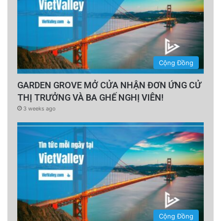
Cộng Đồng
GARDEN GROVE MỞ CỬA NHẬN ĐƠN ỨNG CỬ
THỊ TRƯỞNG VÀ BA GHẾ NGHỊ VIÊN!
3 weeks ago
Cộng Đồng