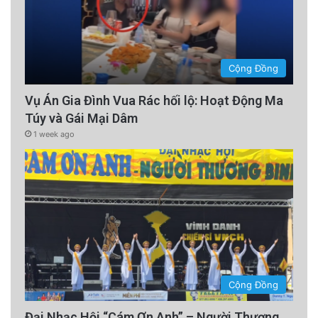
Cộng Đồng
Vụ Án Gia Đình Vua Rác hối lộ: Hoạt Động Ma
Túy và Gái Mại Dâm
1 week ago
Cộng Đồng
Đại Nhạc Hội “Cám Ơn Anh” – Người Thương