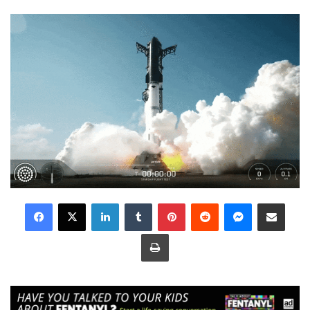
LinkedIn
Tumblr
Pinterest
Reddit
Messenger
Share via Email
Print