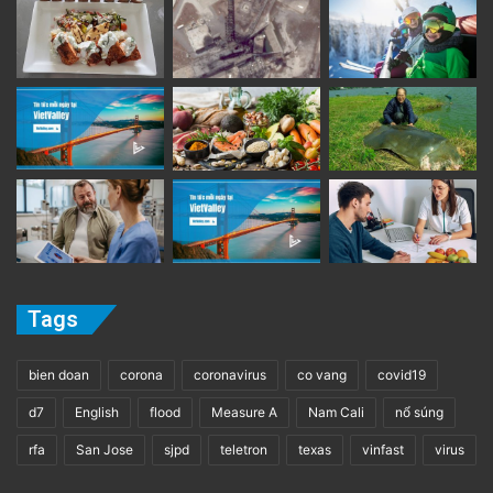
Tags
bien doan
corona
coronavirus
co vang
covid19
d7
English
flood
Measure A
Nam Cali
nổ súng
rfa
San Jose
sjpd
teletron
texas
vinfast
virus