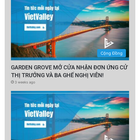
Cộng Đồng
GARDEN GROVE MỞ CỬA NHẬN ĐƠN ỨNG CỬ
THỊ TRƯỞNG VÀ BA GHẾ NGHỊ VIÊN!
3 weeks ago