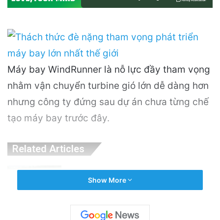
Máy bay WindRunner là nỗ lực đầy tham vọng
nhằm vận chuyển turbine gió lớn dễ dàng hơn
nhưng công ty đứng sau dự án chưa từng chế
tạo máy bay trước đây.
Related Articles
PGS.TS Hà Đình Đức: Di sản và Hành trình
Show More
Cuộc đời của Nhà Khoa học Xuất sắc
14 hours ago