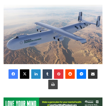
LinkedIn
Tumblr
Pinterest
Reddit
Messenger
Share via Email
Print