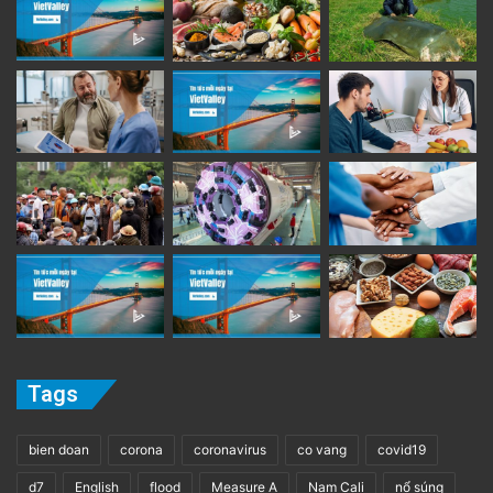
Tags
bien doan
corona
coronavirus
co vang
covid19
d7
English
flood
Measure A
Nam Cali
nổ súng