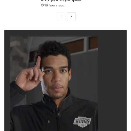
18 hours ago
Previous
Next
page
page