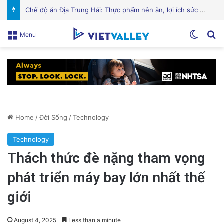
Cảnh Báo: Công An Xử Phạt Người Chia Sẻ Livestream Của Bà Nguyễn Phương Hằng!
Switch
Se
Menu
Home
/
Đời Sống
/
Technology
Technology
Thách thức đè nặng tham vọng
phát triển máy bay lớn nhất thế
giới
August 4, 2025
Less than a minute