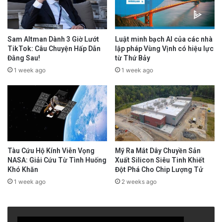
Sam Altman Dành 3 Giờ Lướt
Luật minh bạch AI của các nhà
TikTok: Câu Chuyện Hấp Dẫn
lập pháp Vùng Vịnh có hiệu lực
Đằng Sau!
từ Thứ Bảy
1 week ago
1 week ago
Tàu Cứu Hộ Kính Viễn Vọng
Mỹ Ra Mắt Dây Chuyền Sản
NASA: Giải Cứu Từ Tình Huống
Xuất Silicon Siêu Tinh Khiết
Khó Khăn
Đột Phá Cho Chip Lượng Tử
1 week ago
2 weeks ago