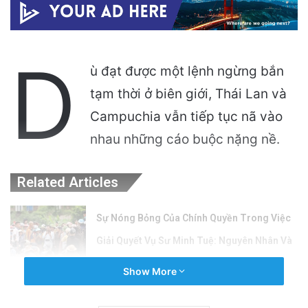
D
ù đạt được một lệnh ngừng bắn
tạm thời ở biên giới, Thái Lan và
Campuchia vẫn tiếp tục nã vào
nhau những cáo buộc nặng nề.
Related Articles
Sự Nóng Bỏng Của Chính Quyền Trong Việc
Giải Quyết Vụ Sư Minh Tuệ: Nguyên Nhân Và
Hệ Lụy
Show More
9 hours ago