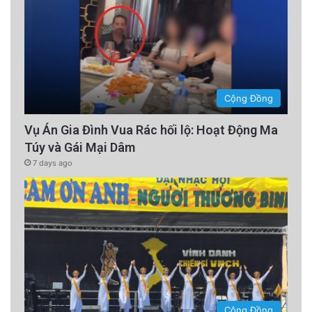
Cộng Đồng
Vụ Án Gia Đình Vua Rác hối lộ: Hoạt Động Ma
Túy và Gái Mại Dâm
7 days ago
Cộng Đồng