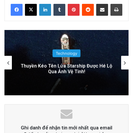
LinkedIn
Tumblr
Pinterest
Reddit
Share via Email
Print
Nguyên Nhân Gây Nổ Tên Lửa Trên Bệ
Phóng: Hé Lộ Từ Blue Origin
22 hours ago
PGS.TS Hà Đình Đức: Di sản và Hành trình
Cuộc đời của Nhà Khoa học Xuất sắc
Technology
2 days ago
Tên lửa SpaceX chuẩn bị va chạm với Mặt
Trăng: Cú sốc vũ trụ sắp xảy ra!
Đọc thêm
Read More
advertisement
Ghi danh để nhận tin mới nhất qua email