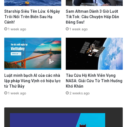
Starship Siêu Tên Lửa: 6 Ngày
Sam Altman Dành 3 Giờ Lướt
Trôi Nổi Trên Biển Sau Hạ
TikTok: Câu Chuyện Hấp Dẫn
Cánh!
Đằng Sau!
1 week ago
1 week ago
Luật minh bạch AI của các nhà
Tàu Cứu Hộ Kính Viễn Vọng
lập pháp Vùng Vịnh có hiệu lực
NASA: Giải Cứu Từ Tình Huống
từ Thứ Bảy
Khó Khăn
1 week ago
2 weeks ago