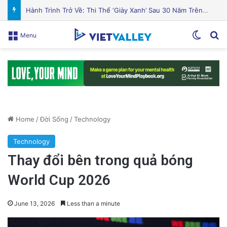
Cá hồi nướng gia vị Địa Trung Hải thơm ngon hấp dẫn
Switch
Se
Menu
Home
/
Đời Sống
/
Technology
Technology
Thay đổi bên trong quả bóng
World Cup 2026
June 13, 2026
Less than a minute