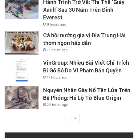
Hành Trình Trở Về: Thi Thể ‘Giày
Xanh’ Sau 30 Năm Trên Đỉnh
Everest
6 hours ago
Cá hồi nướng gia vị Địa Trung Hải
thơm ngon hấp dẫn
16 hours ago
VinGroup: Nhiều Bài Viết Chỉ Trích
Bị Gỡ Bỏ Do Vi Phạm Bản Quyền
17 hours ago
Nguyên Nhân Gây Nổ Tên Lửa Trên
Bệ Phóng: Hé Lộ Từ Blue Origin
22 hours ago
Previous
Next
page
page