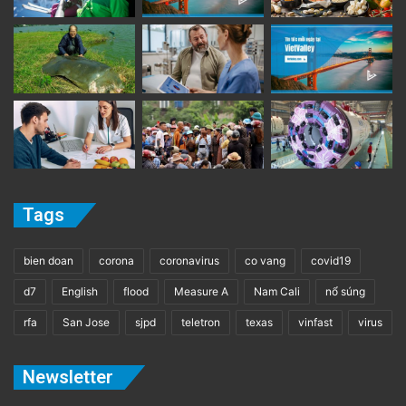
Tags
bien doan
corona
coronavirus
co vang
covid19
d7
English
flood
Measure A
Nam Cali
nổ súng
rfa
San Jose
sjpd
teletron
texas
vinfast
virus
Newsletter