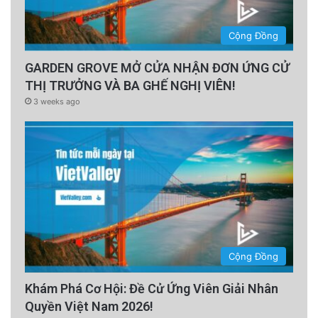
Cộng Đồng
GARDEN GROVE MỞ CỬA NHẬN ĐƠN ỨNG CỬ
THỊ TRƯỞNG VÀ BA GHẾ NGHỊ VIÊN!
3 weeks ago
Cộng Đồng
Khám Phá Cơ Hội: Đề Cử Ứng Viên Giải Nhân
Quyền Việt Nam 2026!