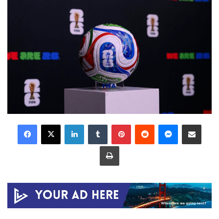
LinkedIn
Tumblr
Pinterest
Reddit
Messenger
Share via Email
Print