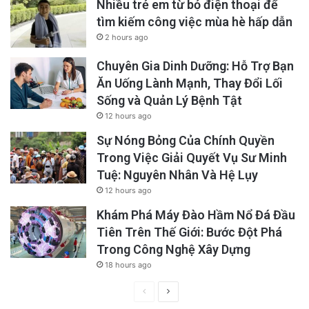
Nhiều trẻ em từ bỏ điện thoại để
tìm kiếm công việc mùa hè hấp dẫn
2 hours ago
Chuyên Gia Dinh Dưỡng: Hỗ Trợ Bạn
Ăn Uống Lành Mạnh, Thay Đổi Lối
Sống và Quản Lý Bệnh Tật
12 hours ago
Sự Nóng Bỏng Của Chính Quyền
Trong Việc Giải Quyết Vụ Sư Minh
Tuệ: Nguyên Nhân Và Hệ Lụy
12 hours ago
Khám Phá Máy Đào Hầm Nổ Đá Đầu
Tiên Trên Thế Giới: Bước Đột Phá
Trong Công Nghệ Xây Dựng
18 hours ago
Previous
Next