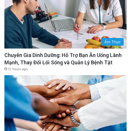
Ẩm Thực
Chuyên Gia Dinh Dưỡng: Hỗ Trợ Bạn Ăn Uống Lành
Mạnh, Thay Đổi Lối Sống và Quản Lý Bệnh Tật
12 hours ago