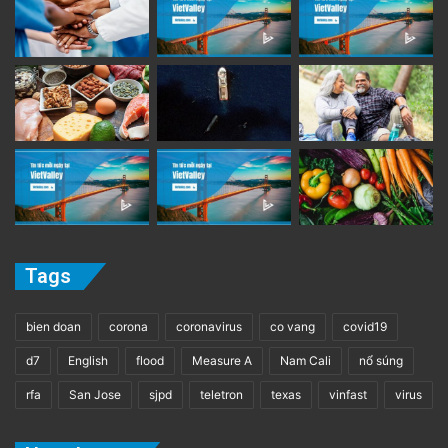
Tags
bien doan
corona
coronavirus
co vang
covid19
d7
English
flood
Measure A
Nam Cali
nổ súng
rfa
San Jose
sjpd
teletron
texas
vinfast
virus