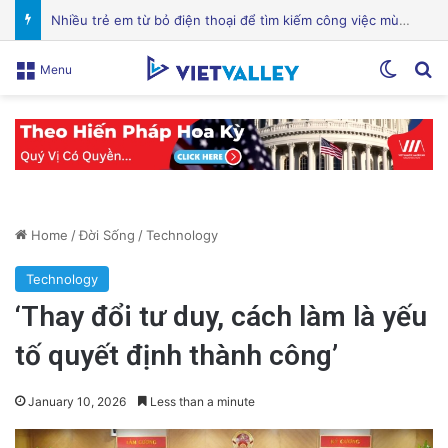
Chuyên Gia Dinh Dưỡng: Hỗ Trợ Bạn Ăn Uống Lành Mạnh, Thay Đổi Lối Sống và Quản Lý Bệnh Tật
Switch
Se
Menu
Home
/
Đời Sống
/
Technology
Technology
‘Thay đổi tư duy, cách làm là yếu
tố quyết định thành công’
January 10, 2026
Less than a minute