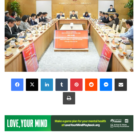
LinkedIn
Tumblr
Pinterest
Reddit
Messenger
Share via Email
Print