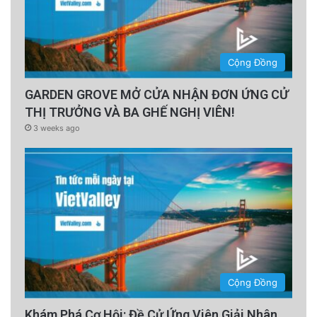
Cộng Đồng
GARDEN GROVE MỞ CỬA NHẬN ĐƠN ỨNG CỬ
THỊ TRƯỞNG VÀ BA GHẾ NGHỊ VIÊN!
3 weeks ago
Cộng Đồng
Khám Phá Cơ Hội: Đề Cử Ứng Viên Giải Nhân