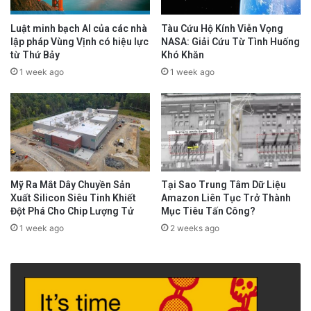
Luật minh bạch AI của các nhà
Tàu Cứu Hộ Kính Viễn Vọng
lập pháp Vùng Vịnh có hiệu lực
NASA: Giải Cứu Từ Tình Huống
từ Thứ Bảy
Khó Khăn
1 week ago
1 week ago
Mỹ Ra Mắt Dây Chuyền Sản
Tại Sao Trung Tâm Dữ Liệu
Xuất Silicon Siêu Tinh Khiết
Amazon Liên Tục Trở Thành
Đột Phá Cho Chip Lượng Tử
Mục Tiêu Tấn Công?
1 week ago
2 weeks ago