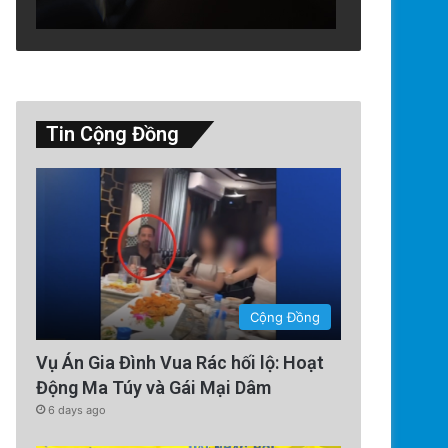
Tin Cộng Đồng
Thế Giới
2 days ago
Ông Đoàn Bảo Châu Tuyên Bố
Án 7 Năm Tù Vắng Mặt Vì ‘Tu
Nhà Nước’
Cộng Đồng
Vụ Án Gia Đình Vua Rác hối lộ: Hoạt
Động Ma Túy và Gái Mại Dâm
6 days ago