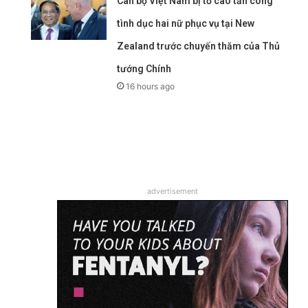
Cán bộ Việt Nam bị tố cáo tấn công
tình dục hai nữ phục vụ tại New
Zealand trước chuyến thăm của Thủ
tướng Chính
16 hours ago
advertisement