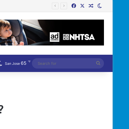
Facebook
X
Random Article
Switch skin
Công an Siết Chặt Quản Lý Người Dùng Mạng Xã Hội: Nhận Diện ‘Phản Động’ Theo Quan Điểm Đảng Cộng Sản Việt Nam
℉
65
Search
San Jose
for
?