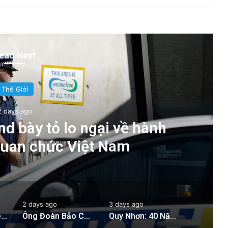
ead Next
Thế Giới
2 days ago
d bày tỏ lo ngại về hành
quan chức Việt Nam
2 days ago
3 days ago
Cảnh sát New Zealand bày tỏ lo ngại về hành động của hai quan chức Việt Nam
Ông Đoàn Bảo Châu Tuyên Bố Tự Bào Chữa Sau Án 7 Năm Tù Vắng Mặt Vì ‘Tuyên Truyền Chống Nhà Nước’
Quy Nhơn: 40 Năm Khai Thác Đất Vẫn Bị Xem Là Hoang Phế