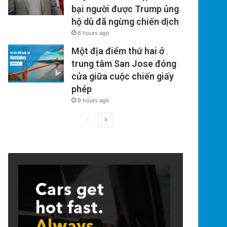
bại người được Trump ủng
hộ dù đã ngừng chiến dịch
6 hours ago
Một địa điểm thứ hai ở
trung tâm San Jose đóng
cửa giữa cuộc chiến giấy
phép
9 hours ago
Previous
Next
page
page