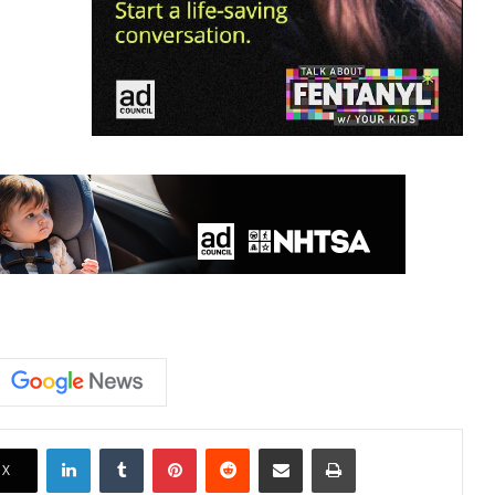
LinkedIn
Tumblr
Pinterest
Reddit
Share via Email
Print
X