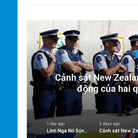
R
Dân
Cảnh sát New Zealan
động của hai 
1 day ago
2 days ago
Lính Nga Nổ Súng Giết Đồng Đội và Tấn Công Dân Thường Tại Crimea