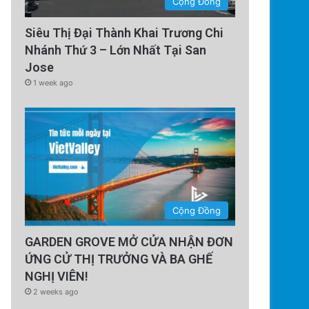
Cộng Đồng
Siêu Thị Đại Thành Khai Trương Chi
Nhánh Thứ 3 – Lớn Nhất Tại San
Jose
1 week ago
Cộng Đồng
GARDEN GROVE MỞ CỬA NHẬN ĐƠN
ỨNG CỬ THỊ TRƯỞNG VÀ BA GHẾ
NGHỊ VIÊN!
2 weeks ago