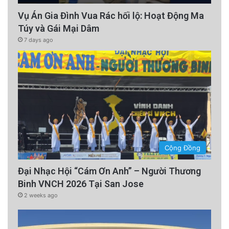
Vụ Án Gia Đình Vua Rác hối lộ: Hoạt Động Ma
Túy và Gái Mại Dâm
7 days ago
Cộng Đồng
Đại Nhạc Hội “Cám Ơn Anh” – Người Thương
Binh VNCH 2026 Tại San Jose
2 weeks ago
Screenshot