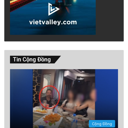
Tin Cộng Đồng
PS: Xin đơn cử một vài video giả mạo đính
kèm dưới đây:
Cộng Đồng