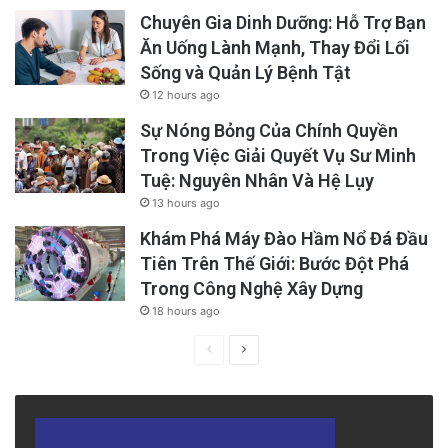
không có thật…”
. Nhưng rất tiếc, đến lúc đó
Chuyên Gia Dinh Dưỡng: Hỗ Trợ Bạn
Ăn Uống Lành Mạnh, Thay Đổi Lối
thì chúng ta đã bị họ lừa, vì vừa cho họ một
Sống và Quản Lý Bệnh Tật
vài views. Đấy là chưa kể nhiều người còn
12 hours ago
chuyển cho bạn hữu hoặc thân nhân của mình!
Sự Nóng Bỏng Của Chính Quyền
Trong Việc Giải Quyết Vụ Sư Minh
Tuệ: Nguyên Nhân Và Hệ Lụy
13 hours ago
Khám Phá Máy Đào Hầm Nổ Đá Đầu
Tiên Trên Thế Giới: Bước Đột Phá
Trong Công Nghệ Xây Dựng
18 hours ago
Previous
Next
page
page