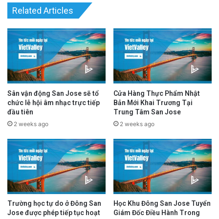
Related Articles
advertisement
Sân vận động San Jose sẽ tổ
Cửa Hàng Thực Phẩm Nhật
chức lễ hội âm nhạc trực tiếp
Bản Mới Khai Trương Tại
đầu tiên
Trung Tâm San Jose
2 weeks ago
2 weeks ago
1- Tôi đã không phỏng vấn bất cứ ai trên các
chương trình truyền hình hoặc video, kể từ
Trường học tự do ở Đông San
Học Khu Đông San Jose Tuyển
ngày trung tâm Asia chấm dứt hoạt động. Từ
Jose được phép tiếp tục hoạt
Giám Đốc Điều Hành Trong