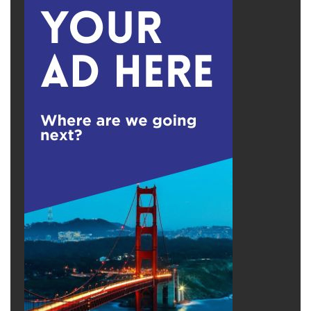
Thành thật cảm ơn sự thăm hỏi và quan tâm
của quý vị. Điều thực tế nhất là từ nay trở đi,
chúng ta không nên xem các video đó để rồi
vô tình tiếp tay giúp họ câu views hầu nhận
được tiền một cách vô lương tâm, và vô trách
nhiệm từ công ty YouTube.
Chúc Mừng Năm Mới 2026 đến toàn thể quý
vị và các bạn.
Nam Lộc
advertisement