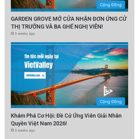
Cộng Đồng
GARDEN GROVE MỞ CỬA NHẬN ĐƠN ỨNG CỬ
THỊ TRƯỞNG VÀ BA GHẾ NGHỊ VIÊN!
3 weeks ago
Cộng Đồng
Screenshot
Khám Phá Cơ Hội: Đề Cử Ứng Viên Giải Nhân
Quyền Việt Nam 2026!
Tin Từ SBTN
Read More
3 weeks ago