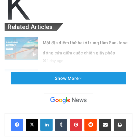
K
Related Articles
Một địa điểm thứ hai ở trung tâm San Jose
đóng cửa giữa cuộc chiến giấy phép
1 day ago
Học Khu Đông San Jose Xem Xét Hợp Đồng Y
Show More
Tế Gây Tranh Cãi: Quyết Định Ảnh Hưởng
Đến Sức Khỏe Học Sinh
2 days ago
LinkedIn
Tumblr
Pinterest
Reddit
Share via Email
Print
Liên tục trong thời gian gần đây, rất đông quý
vị khán thính giả cũng như thân hữu đã hỏi