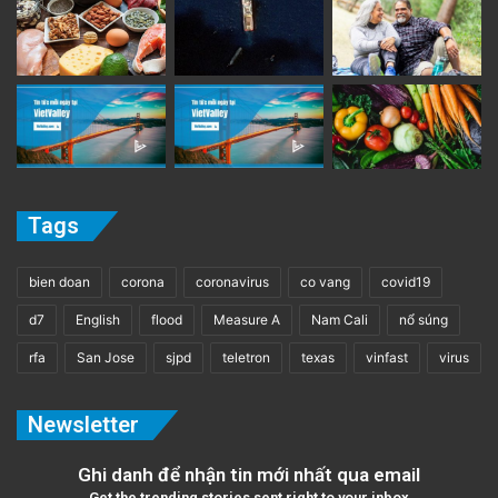
Tags
bien doan
corona
coronavirus
co vang
covid19
d7
English
flood
Measure A
Nam Cali
nổ súng
rfa
San Jose
sjpd
teletron
texas
vinfast
virus
Newsletter
Ghi danh để nhận tin mới nhất qua email
Get the trending stories sent right to your inbox