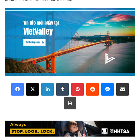
LinkedIn
Tumblr
Pinterest
Reddit
Messenger
Share via Email
Print