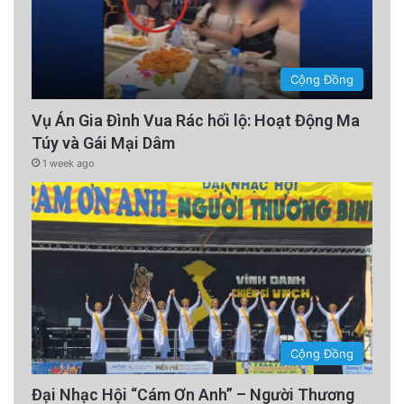
Cộng Đồng
Vụ Án Gia Đình Vua Rác hối lộ: Hoạt Động Ma
Túy và Gái Mại Dâm
1 week ago
Cộng Đồng
Đại Nhạc Hội “Cám Ơn Anh” – Người Thương