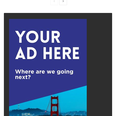
Previous
Next
page
page