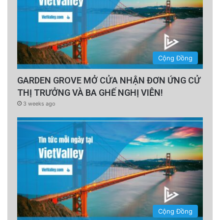
Cộng Đồng
GARDEN GROVE MỞ CỬA NHẬN ĐƠN ỨNG CỬ
THỊ TRƯỞNG VÀ BA GHẾ NGHỊ VIÊN!
3 weeks ago
Cộng Đồng