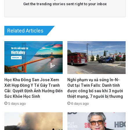
Get the trending stories sent right to your inbox
Related Articles
Read More
@Epoch Times Tiếng Việt
Học Khu Đông San Jose Xem
Nghi phạm vụ xả súng In-N-
Xét Hợp Đồng Y Tế Gây Tranh
Out tại Twin Falls: Danh tính
Cãi: Quyết Định Ảnh Hưởng Đến
được công bố sau khi 3 người
Sức Khỏe Học Sinh
thiệt mạng, 7 người bị thương
5 days ago
6 days ago