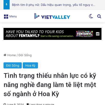
Hành Trình Trở Về: Thi Thể ‘Giày Xanh’ Sau 30 Năm Trên Đỉnh Everest
Switch
Se
Menu
Home
/
Đời Sống
Đời Sống
Hoa Kỳ
Tình trạng thiếu nhân lực có kỹ
năng nghề đang làm tê liệt một
số ngành ở Hoa Kỳ
June 9, 2024
Less than a minute