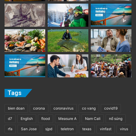
Tags
bien doan
corona
coronavirus
co vang
covid19
d7
English
flood
Measure A
Nam Cali
nổ súng
rfa
San Jose
sjpd
teletron
texas
vinfast
virus