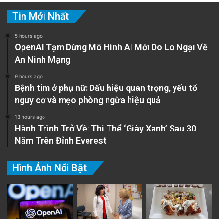
Tin Mới Nhất
5 hours ago
OpenAI Tạm Dừng Mô Hình AI Mới Do Lo Ngại Về
An Ninh Mạng
9 hours ago
Bệnh tim ở phụ nữ: Dấu hiệu quan trọng, yếu tố
nguy cơ và mẹo phòng ngừa hiệu quả
13 hours ago
Hành Trình Trở Về: Thi Thể ‘Giày Xanh’ Sau 30
Năm Trên Đỉnh Everest
Hình Ảnh Nổi Bật