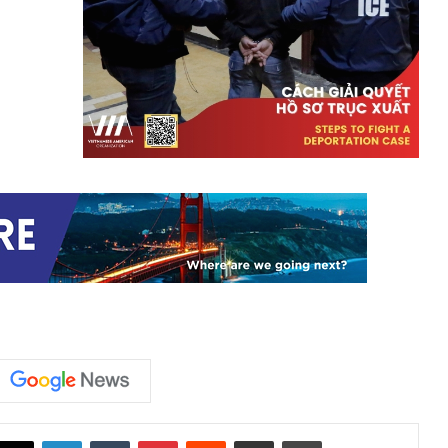
LinkedIn
Tumblr
Pinterest
Reddit
Share via Email
Print