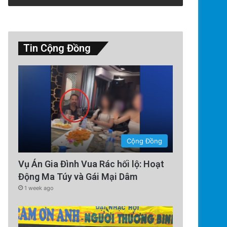
Tin Cộng Đồng
Technology
5 days ago
Trung Quốc áp dụng công nghệ
Cộng Đồng
chặn tình trạng mất điệ
Vụ Án Gia Đình Vua Rác hối lộ: Hoạt
Động Ma Túy và Gái Mại Dâm
1 week ago