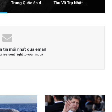
Mặt Trăng: Cú sốc vũ trụ sắp xảy ra!
Trung Quốc áp dụng công nghệ lượng tử để ngăn chặn tình trạng mất điện diện rộng
Tàu Vũ Trụ Nhật Bản: Chuyến Bay Gần Nhất Lịch Sử Đến Tiểu Hành Tinh
n tin mới nhất qua email
ories sent right to your inbox