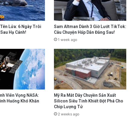
 Tên Lửa: 6 Ngày Trôi
Sam Altman Dành 3 Giờ Lướt TikTok:
 Sau Hạ Cánh!
Câu Chuyện Hấp Dẫn Đằng Sau!
1 week ago
ính Viễn Vọng NASA:
Mỹ Ra Mắt Dây Chuyền Sản Xuất
Tình Huống Khó Khăn
Silicon Siêu Tinh Khiết Đột Phá Cho
Chip Lượng Tử
2 weeks ago