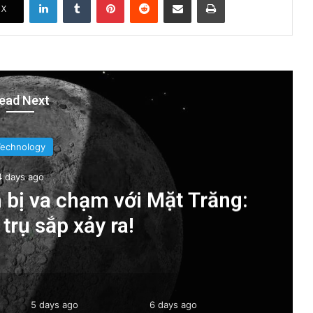
X
ead Next
Technology
4 days ago
 bị va chạm với Mặt Trăng:
trụ sắp xảy ra!
5 days ago
6 days ago