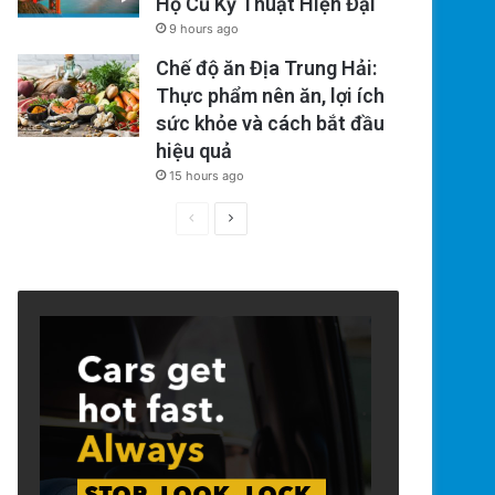
Hộ Cũ Kỹ Thuật Hiện Đại
9 hours ago
Chế độ ăn Địa Trung Hải:
Thực phẩm nên ăn, lợi ích
sức khỏe và cách bắt đầu
hiệu quả
15 hours ago
Previous
Next
page
page