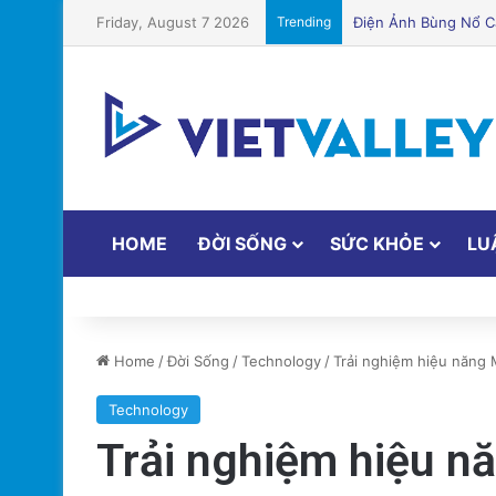
Friday, August 7 2026
Trending
Puerto Rico Bắt Đầu
HOME
ĐỜI SỐNG
SỨC KHỎE
LU
Home
/
Đời Sống
/
Technology
/
Trải nghiệm hiệu năng
Technology
Trải nghiệm hiệu 