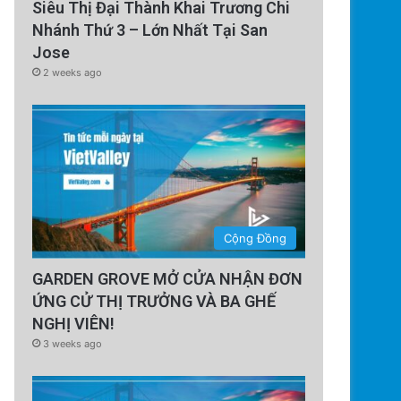
Siêu Thị Đại Thành Khai Trương Chi
Nhánh Thứ 3 – Lớn Nhất Tại San
Jose
2 weeks ago
Cộng Đồng
GARDEN GROVE MỞ CỬA NHẬN ĐƠN
ỨNG CỬ THỊ TRƯỞNG VÀ BA GHẾ
NGHỊ VIÊN!
3 weeks ago