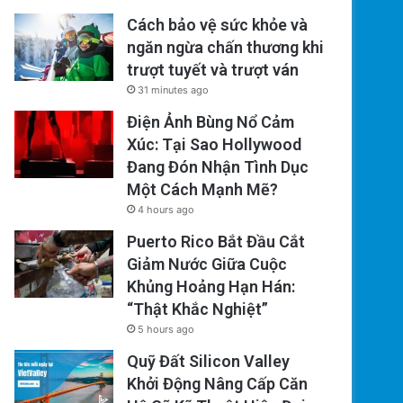
Cách bảo vệ sức khỏe và
ngăn ngừa chấn thương khi
trượt tuyết và trượt ván
31 minutes ago
Điện Ảnh Bùng Nổ Cảm
Xúc: Tại Sao Hollywood
Đang Đón Nhận Tình Dục
Một Cách Mạnh Mẽ?
4 hours ago
Puerto Rico Bắt Đầu Cắt
Giảm Nước Giữa Cuộc
Khủng Hoảng Hạn Hán:
“Thật Khắc Nghiệt”
5 hours ago
Quỹ Đất Silicon Valley
Khởi Động Nâng Cấp Căn