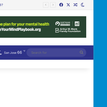
Facebook
X
Random Article
Switch skin
℉
66
Search
San Jose
for