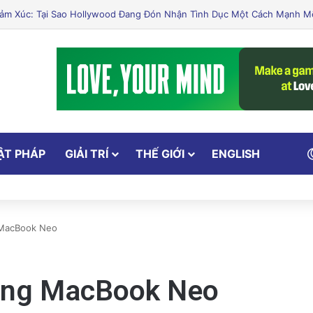
 Cắt Giảm Nước Giữa Cuộc Khủng Hoảng Hạn Hán: “Thật Khắc Nghiệt”
ẬT PHÁP
GIẢI TRÍ
THẾ GIỚI
ENGLISH
 MacBook Neo
năng MacBook Neo