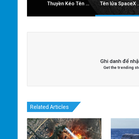
Thuyền Kéo Tên Lửa Starship Được Hé Lộ Qua Ảnh Vệ Tinh!
Tên lửa SpaceX chuẩn bị va chạm với 
Ghi danh để nhậ
Get the trending st
Related Articles