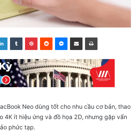
LinkedIn
Tumblr
Pinterest
Reddit
Messenger
Share via Email
Print
acBook Neo dùng tốt cho nhu cầu cơ bản, thao
o 4K ít hiệu ứng và đồ họa 2D, nhưng gặp vấn
xảo phức tạp.