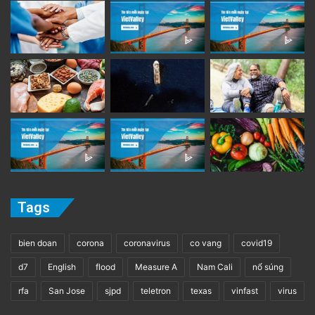
Tags
bien doan
corona
coronavirus
co vang
covid19
d7
English
flood
Measure A
Nam Cali
nổ súng
rfa
San Jose
sjpd
teletron
texas
vinfast
virus