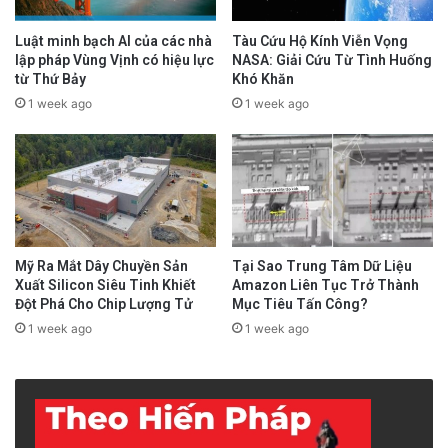
Luật minh bạch AI của các nhà
Tàu Cứu Hộ Kính Viễn Vọng
lập pháp Vùng Vịnh có hiệu lực
NASA: Giải Cứu Từ Tình Huống
từ Thứ Bảy
Khó Khăn
1 week ago
1 week ago
Mỹ Ra Mắt Dây Chuyền Sản
Tại Sao Trung Tâm Dữ Liệu
Xuất Silicon Siêu Tinh Khiết
Amazon Liên Tục Trở Thành
Đột Phá Cho Chip Lượng Tử
Mục Tiêu Tấn Công?
1 week ago
1 week ago