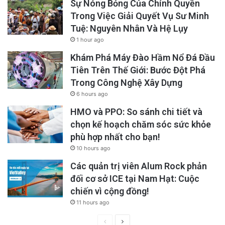
Sự Nóng Bỏng Của Chính Quyền
Trong Việc Giải Quyết Vụ Sư Minh
Tuệ: Nguyên Nhân Và Hệ Lụy
1 hour ago
Khám Phá Máy Đào Hầm Nổ Đá Đầu
Tiên Trên Thế Giới: Bước Đột Phá
Trong Công Nghệ Xây Dựng
6 hours ago
HMO và PPO: So sánh chi tiết và
chọn kế hoạch chăm sóc sức khỏe
phù hợp nhất cho bạn!
10 hours ago
Các quản trị viên Alum Rock phản
đối cơ sở ICE tại Nam Hạt: Cuộc
chiến vì cộng đồng!
11 hours ago
Previous
Next