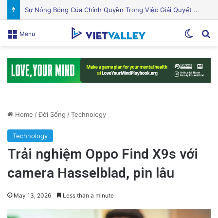
Khám Phá Máy Đào Hầm Nổ Đá Đầu Tiên Trên Thế Giới: Bước Đột Phá Trong Công Nghệ Xây Dựng
Switch
Se
Menu
Home
/
Đời Sống
/
Technology
Technology
Trải nghiệm Oppo Find X9s với
camera Hasselblad, pin lâu
May 13, 2026
Less than a minute