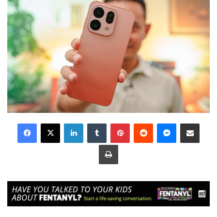
LinkedIn
Tumblr
Pinterest
Reddit
Messenger
Share via Email
Print