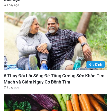
1 day ago
Gia Đình
6 Thay Đổi Lối Sống Để Tăng Cường Sức Khỏe Tim
Mạch và Giảm Nguy Cơ Bệnh Tim
1 day ago