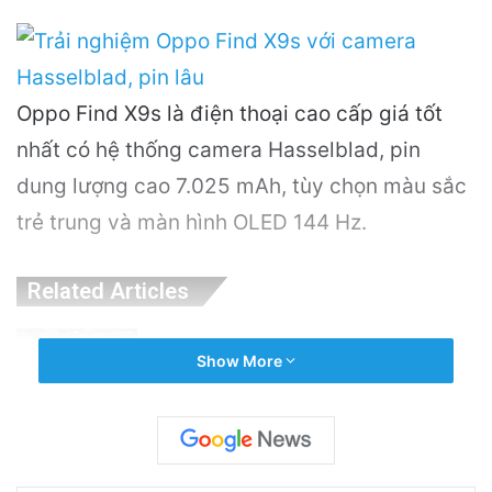
Oppo Find X9s là điện thoại cao cấp giá tốt
nhất có hệ thống camera Hasselblad, pin
dung lượng cao 7.025 mAh, tùy chọn màu sắc
trẻ trung và màn hình OLED 144 Hz.
Related Articles
Khám Phá Máy Đào Hầm Nổ Đá Đầu Tiên
Show More
Trên Thế Giới: Bước Đột Phá Trong Công
Nghệ Xây Dựng
6 hours ago