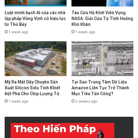
Luật minh bạch AI của các nhà
Tàu Cứu Hộ Kính Viễn Vọng
lập pháp Vùng Vịnh có hiệu lực
NASA: Giải Cứu Từ Tình Huống
từ Thứ Bảy
Khó Khăn
1 week ago
1 week ago
Mỹ Ra Mắt Dây Chuyền Sản
Tại Sao Trung Tâm Dữ Liệu
Xuất Silicon Siêu Tinh Khiết
Amazon Liên Tục Trở Thành
Đột Phá Cho Chip Lượng Tử
Mục Tiêu Tấn Công?
1 week ago
2 weeks ago