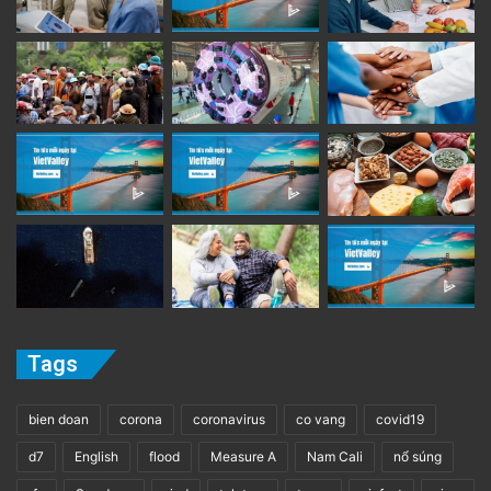
Tags
bien doan
corona
coronavirus
co vang
covid19
d7
English
flood
Measure A
Nam Cali
nổ súng