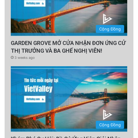
Cộng Đồng
GARDEN GROVE MỞ CỬA NHẬN ĐƠN ỨNG CỬ
THỊ TRƯỞNG VÀ BA GHẾ NGHỊ VIÊN!
3 weeks ago
Cộng Đồng