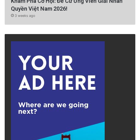
Khám Phá Cơ Hội: Đề Cử Ứng Viên Giải Nhân
Quyền Việt Nam 2026!
3 weeks ago