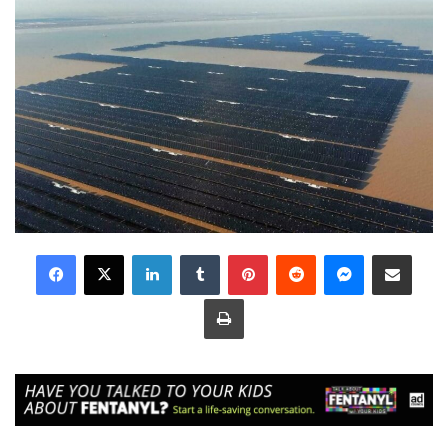
LinkedIn
Tumblr
Pinterest
Reddit
Messenger
Share via Email
Print