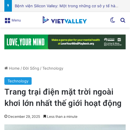
Sự Kiện Livestream Gây Chấn Động: 3 Triệu Người Theo Dõi Nguyễn Phương Hằng Tại Việt Nam!
Switch
Se
Menu
Home
/
Đời Sống
/
Technology
Technology
Trang trại điện mặt trời ngoài
khơi lớn nhất thế giới hoạt động
December 29, 2025
Less than a minute