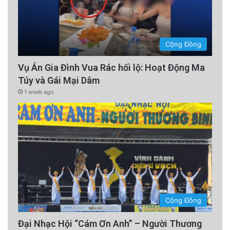
Cộng Đồng
Vụ Án Gia Đình Vua Rác hối lộ: Hoạt Động Ma
Túy và Gái Mại Dâm
1 week ago
Cộng Đồng
Đại Nhạc Hội “Cám Ơn Anh” – Người Thương