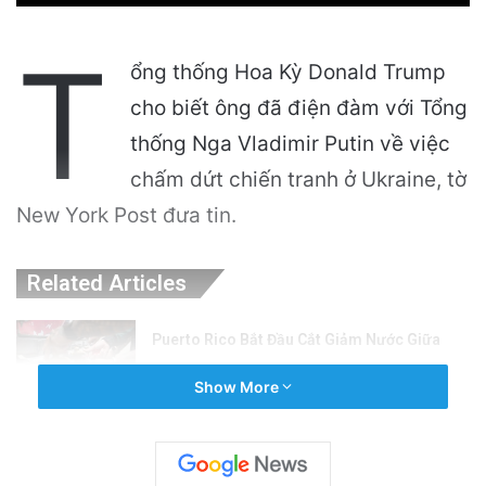
T
ổng thống Hoa Kỳ Donald Trump
cho biết ông đã điện đàm với Tổng
thống Nga Vladimir Putin về việc
chấm dứt chiến tranh ở Ukraine, tờ
New York Post đưa tin.
Related Articles
Puerto Rico Bắt Đầu Cắt Giảm Nước Giữa
Cuộc Khủng Hoảng Hạn Hán: “Thật Khắc
Show More
Nghiệt”
1 day ago