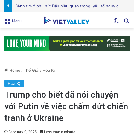
Hành Trình Trở Về: Thi Thể ‘Giày Xanh’ Sau 30 Năm Trên Đỉnh Everest
Switch
Se
Menu
Home
/
Thế Giới
/
Hoa Kỳ
Hoa Kỳ
Trump cho biết đã nói chuyện
với Putin về việc chấm dứt chiến
tranh ở Ukraine
February 9, 2025
Less than a minute