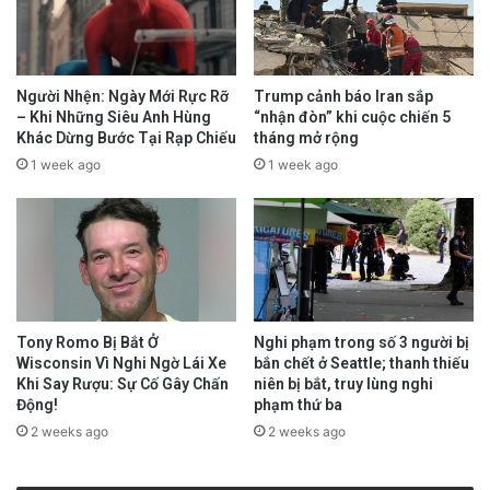
Người Nhện: Ngày Mới Rực Rỡ
Trump cảnh báo Iran sắp
– Khi Những Siêu Anh Hùng
“nhận đòn” khi cuộc chiến 5
Khác Dừng Bước Tại Rạp Chiếu
tháng mở rộng
1 week ago
1 week ago
Tony Romo Bị Bắt Ở
Nghi phạm trong số 3 người bị
Wisconsin Vì Nghi Ngờ Lái Xe
bắn chết ở Seattle; thanh thiếu
Khi Say Rượu: Sự Cố Gây Chấn
niên bị bắt, truy lùng nghi
Động!
phạm thứ ba
2 weeks ago
2 weeks ago