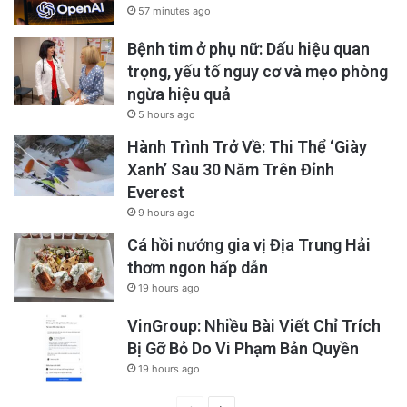
57 minutes ago
Bệnh tim ở phụ nữ: Dấu hiệu quan
trọng, yếu tố nguy cơ và mẹo phòng
ngừa hiệu quả
5 hours ago
Hành Trình Trở Về: Thi Thể ‘Giày
Xanh’ Sau 30 Năm Trên Đỉnh
Everest
9 hours ago
Cá hồi nướng gia vị Địa Trung Hải
thơm ngon hấp dẫn
19 hours ago
VinGroup: Nhiều Bài Viết Chỉ Trích
Bị Gỡ Bỏ Do Vi Phạm Bản Quyền
19 hours ago