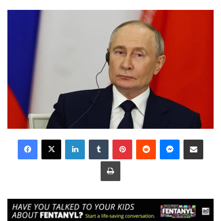
LinkedIn
Tumblr
Pinterest
Reddit
Messenger
Share via Email
Print