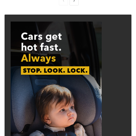
Previous
Next
page
page