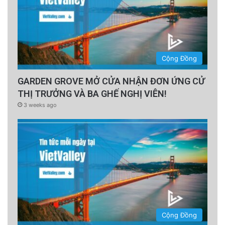
Cộng Đồng
GARDEN GROVE MỞ CỬA NHẬN ĐƠN ỨNG CỬ
THỊ TRƯỞNG VÀ BA GHẾ NGHỊ VIÊN!
3 weeks ago
Cộng Đồng