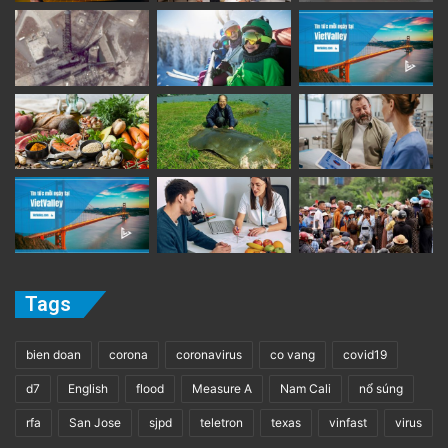
Tags
bien doan
corona
coronavirus
co vang
covid19
d7
English
flood
Measure A
Nam Cali
nổ súng
rfa
San Jose
sjpd
teletron
texas
vinfast
virus