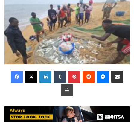
LinkedIn
Tumblr
Pinterest
Reddit
Messenger
Share via Email
Print