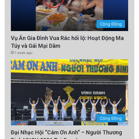
Cộng Đồng
Vụ Án Gia Đình Vua Rác hối lộ: Hoạt Động Ma
Túy và Gái Mại Dâm
1 week ago
Cộng Đồng
Đại Nhạc Hội “Cám Ơn Anh” – Người Thương