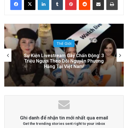
Đọc thêm
Read More
advertisement
Bình Luận
Sự Nóng Bỏng Của Chính Quyền Trong
Việc Giải Quyết Vụ Sư Minh Tuệ: Nguyên
Nhân Và Hệ Lụy
Ghi danh để nhận tin mới nhất qua email
Get the trending stories sent right to your inbox