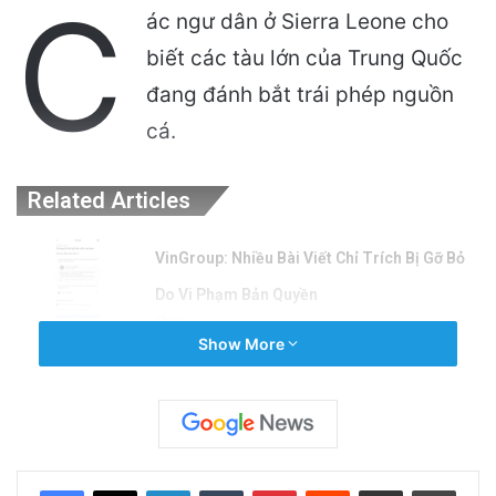
C
ác ngư dân ở Sierra Leone cho
biết các tàu lớn của Trung Quốc
đang đánh bắt trái phép nguồn
cá.
Related Articles
VinGroup: Nhiều Bài Viết Chỉ Trích Bị Gỡ Bỏ
Do Vi Phạm Bản Quyền
20 minutes ago
Show More
Điện Ảnh Bùng Nổ Cảm Xúc: Tại Sao
Hollywood Đang Đón Nhận Tình Dục Một
Cách Mạnh Mẽ?
14 hours ago
LinkedIn
Tumblr
Pinterest
Reddit
Share via Email
Print