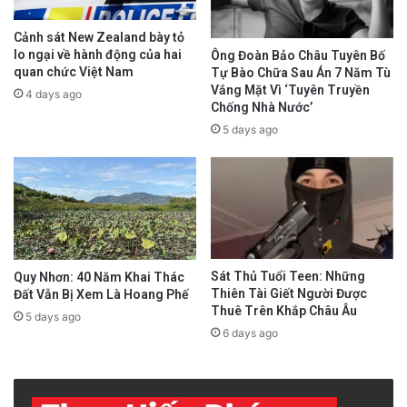
Cảnh sát New Zealand bày tỏ
lo ngại về hành động của hai
Ông Đoàn Bảo Châu Tuyên Bố
quan chức Việt Nam
Tự Bào Chữa Sau Án 7 Năm Tù
Vắng Mặt Vì ‘Tuyên Truyền
4 days ago
Chống Nhà Nước’
5 days ago
Sát Thủ Tuổi Teen: Những
Quy Nhơn: 40 Năm Khai Thác
Thiên Tài Giết Người Được
Đất Vẫn Bị Xem Là Hoang Phế
Thuê Trên Khắp Châu Âu
5 days ago
6 days ago