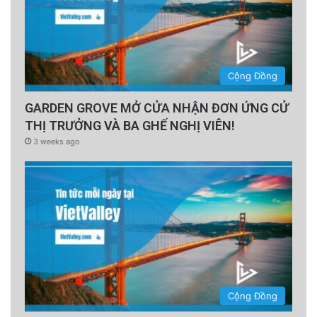
Cộng Đồng
GARDEN GROVE MỞ CỬA NHẬN ĐƠN ỨNG CỬ
THỊ TRƯỞNG VÀ BA GHẾ NGHỊ VIÊN!
3 weeks ago
Cộng Đồng