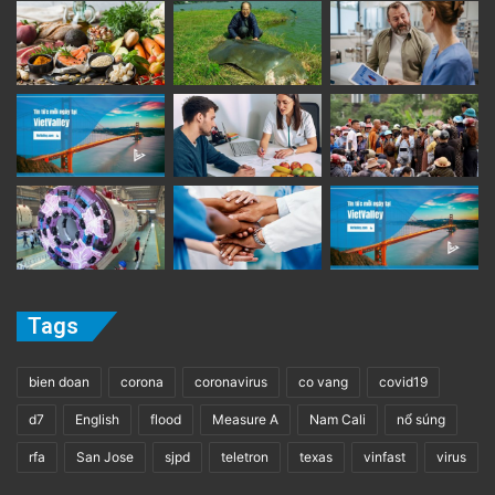
Tags
bien doan
corona
coronavirus
co vang
covid19
d7
English
flood
Measure A
Nam Cali
nổ súng
rfa
San Jose
sjpd
teletron
texas
vinfast
virus