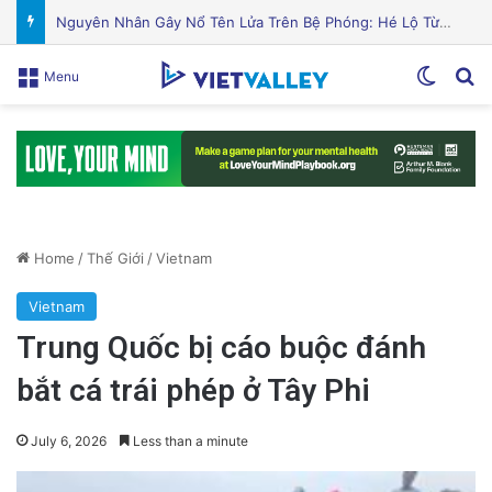
Cách bảo vệ sức khỏe và ngăn ngừa chấn thương khi trượt tuyết và trượt ván
Switch
Se
Menu
Home
/
Thế Giới
/
Vietnam
Vietnam
Trung Quốc bị cáo buộc đánh
bắt cá trái phép ở Tây Phi
July 6, 2026
Less than a minute