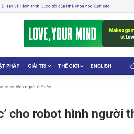
phải là chìa khóa cho việc giảm cân của bạn? Khám phá khả năng hỗ trợ
ẬT PHÁP
GIẢI TRÍ
THẾ GIỚI
ENGLISH
ho robot hình người thế nào
’ cho robot hình người t