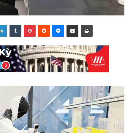
LinkedIn
Tumblr
Pinterest
Reddit
Messenger
Share via Email
Print