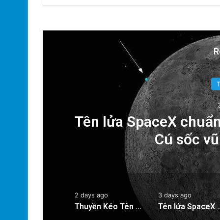
R
a
Tên lửa SpaceX chuẩn
Cú sốc vũ 
2 days ago
3 days ago
Thuyền Kéo Tên Lửa Starship Được Hé Lộ Qua Ảnh Vệ Tinh!
Tên lửa SpaceX chuẩn bị va chạm với 