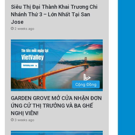
Siêu Thị Đại Thành Khai Trương Chi
Nhánh Thứ 3 – Lớn Nhất Tại San
Jose
2 weeks ago
Cộng Đồng
GARDEN GROVE MỞ CỬA NHẬN ĐƠN
ỨNG CỬ THỊ TRƯỞNG VÀ BA GHẾ
NGHỊ VIÊN!
3 weeks ago