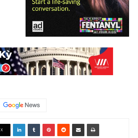
LinkedIn
Tumblr
Pinterest
Reddit
Share via Email
Print
X