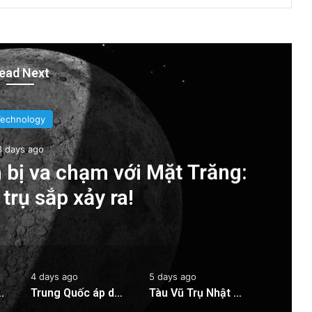
ead Next
Technology
3 days ago
 bị va chạm với Mặt Trăng:
trụ sắp xảy ra!
4 days ago
5 days ago
Mặt Trăng: Cú sốc vũ trụ sắp xảy ra!
Trung Quốc áp dụng công nghệ lượng tử để ngăn chặn tình trạng mất điện diện rộng
Tàu Vũ Trụ Nhật Bản: Chuyến Bay Gần Nhất Lịch Sử Đến Tiểu Hành Tinh