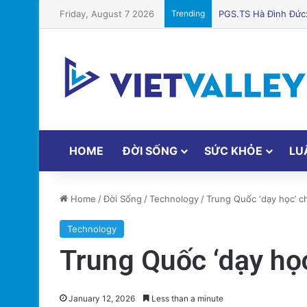
Friday, August 7 2026
Trending
Liệu thuốc GLP-1 có 
HOME
ĐỜI SỐNG
SỨC KHỎE
LU
Home
/
Đời Sống
/
Technology
/
Trung Quốc ‘dạy học’ c
Technology
Trung Quốc ‘dạy học
January 12, 2026
Less than a minute