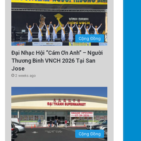
Cộng Đồng
Đại Nhạc Hội “Cám Ơn Anh” – Người
Technology
Thương Binh VNCH 2026 Tại San
4 days ago
Jose
Trung Quốc áp dụng công nghệ
2 weeks ago
chặn tình trạng mất điệ
Cộng Đồng