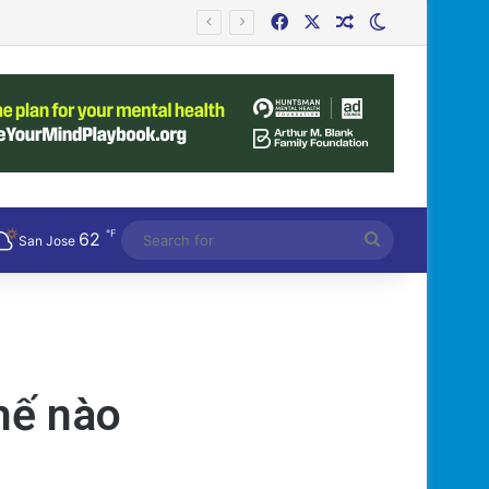
Facebook
X
Random Article
Switch skin
 người béo phì hiệu quả!
℉
62
Search
San Jose
for
hế nào