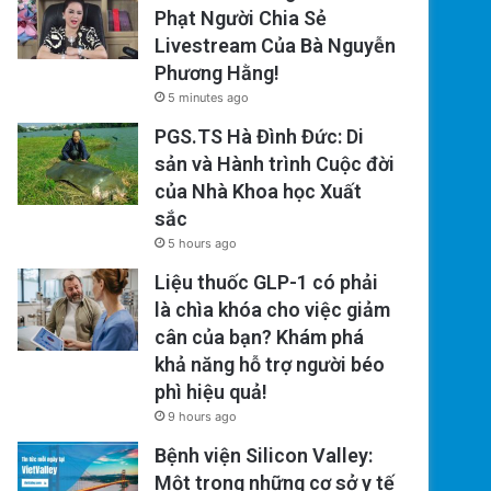
Phạt Người Chia Sẻ
Livestream Của Bà Nguyễn
Phương Hằng!
5 minutes ago
PGS.TS Hà Đình Đức: Di
sản và Hành trình Cuộc đời
của Nhà Khoa học Xuất
sắc
5 hours ago
Liệu thuốc GLP-1 có phải
là chìa khóa cho việc giảm
cân của bạn? Khám phá
khả năng hỗ trợ người béo
phì hiệu quả!
9 hours ago
Bệnh viện Silicon Valley:
Một trong những cơ sở y tế