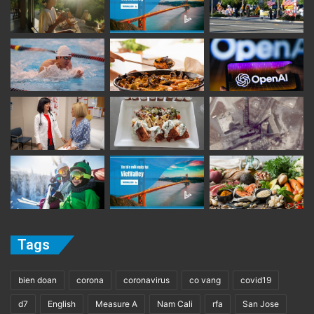
Tags
bien doan
corona
coronavirus
co vang
covid19
d7
English
Measure A
Nam Cali
rfa
San Jose