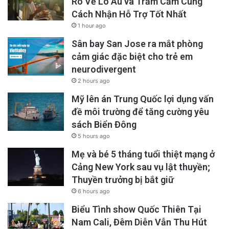
Rõ Về Lo Âu và Trầm Cảm Cùng
Cách Nhận Hỗ Trợ Tốt Nhất
1 hour ago
Sân bay San Jose ra mắt phòng
cảm giác đặc biệt cho trẻ em
neurodivergent
2 hours ago
Mỹ lên án Trung Quốc lợi dụng vấn
đề môi trường để tăng cường yêu
sách Biển Đông
5 hours ago
Mẹ và bé 5 tháng tuổi thiệt mạng ở
Cảng New York sau vụ lật thuyền;
Thuyền trưởng bị bắt giữ
6 hours ago
Biểu Tình show Quốc Thiên Tại
Nam Cali, Đêm Diễn Vẫn Thu Hút