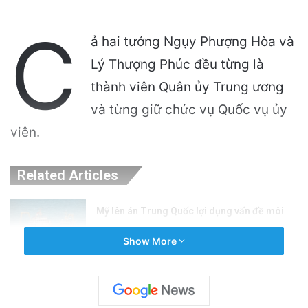
C
ả hai tướng Ngụy Phượng Hòa và
Lý Thượng Phúc đều từng là
thành viên Quân ủy Trung ương
và từng giữ chức vụ Quốc vụ ủy
viên.
Related Articles
Mỹ lên án Trung Quốc lợi dụng vấn đề môi
trường để tăng cường yêu sách Biển Đông
Show More
5 hours ago
Việt Nam: Quốc Gia Cộng Sản Độc Nhất
Không Theo Xu Hướng Nhất Thể Hóa