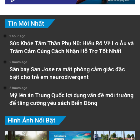
Tin Mới Nhất
1 hour ago
Sức Khỏe Tâm Thần Phụ Nữ: Hiểu Rõ Về Lo Âu và
Trầm Cảm Cùng Cách Nhận Hỗ Trợ Tốt Nhất
2 hours ago
Sân bay San Jose ra mắt phòng cảm giác đặc
biệt cho trẻ em neurodivergent
5 hours ago
Mỹ lên án Trung Quốc lợi dụng vấn đề môi trường
để tăng cường yêu sách Biển Đông
Hình Ảnh Nổi Bật