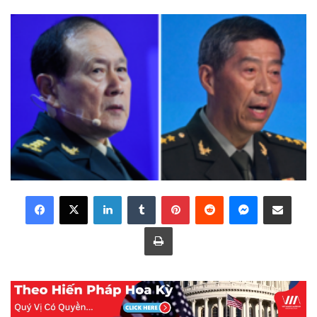
LinkedIn
Tumblr
Pinterest
Reddit
Messenger
Share via Email
Print