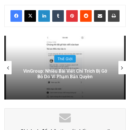
16 hours ago
LinkedIn
Tumblr
Pinterest
Reddit
Share via Email
Print
Đọc thêm
Read More
advertisement
Thế Giới
Điện Ảnh Bùng Nổ Cảm Xúc: Tại Sao
Hollywood Đang Đón Nhận Tình Dục Một
Cách Mạnh Mẽ?