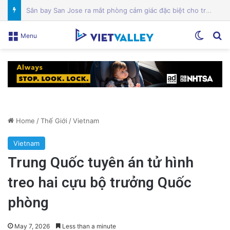
Mỹ lên án Trung Quốc lợi dụng vấn đề môi trường để tăng cường yêu sách Biển Đông
Switch
Se
Menu
Home
/
Thế Giới
/
Vietnam
Vietnam
Trung Quốc tuyên án tử hình
treo hai cựu bộ trưởng Quốc
phòng
May 7, 2026
Less than a minute