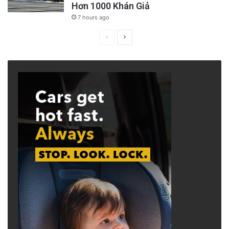
Hơn 1000 Khán Giả
7 hours ago
Previous
Next
page
page