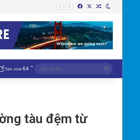
Facebook
X
Random Article
Switch skin
Nam!
℉
64
Search
San Jose
for
ường tàu đệm từ