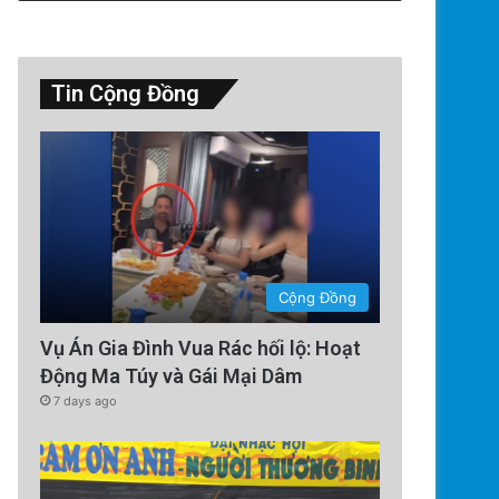
Tin Cộng Đồng
Cộng Đồng
Vụ Án Gia Đình Vua Rác hối lộ: Hoạt
Động Ma Túy và Gái Mại Dâm
7 days ago