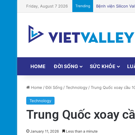
Friday, August 7 2026
Trending
Sự Kiện Livestream 
HOME
ĐỜI SỐNG
SỨC KHỎE
LU
Home
/
Đời Sống
/
Technology
/
Trung Quốc xoay cầu 1
Technology
Trung Quốc xoay cầ
January 11, 2026
Less than a minute