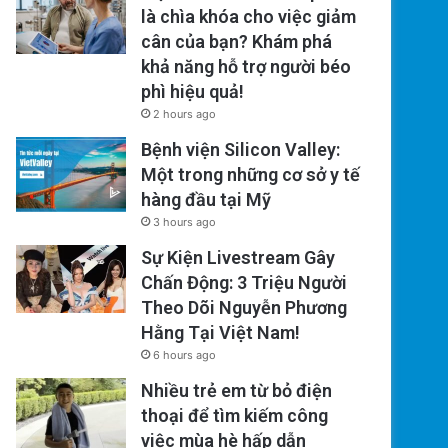
là chìa khóa cho việc giảm
cân của bạn? Khám phá
khả năng hỗ trợ người béo
phì hiệu quả!
2 hours ago
Bệnh viện Silicon Valley:
Một trong những cơ sở y tế
hàng đầu tại Mỹ
3 hours ago
Sự Kiện Livestream Gây
Chấn Động: 3 Triệu Người
Theo Dõi Nguyễn Phương
Hằng Tại Việt Nam!
6 hours ago
Nhiều trẻ em từ bỏ điện
thoại để tìm kiếm công
việc mùa hè hấp dẫn