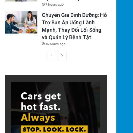
7 hours ago
Chuyên Gia Dinh Dưỡng: Hỗ
Trợ Bạn Ăn Uống Lành
Mạnh, Thay Đổi Lối Sống
và Quản Lý Bệnh Tật
16 hours ago
Previous
Next
page
page