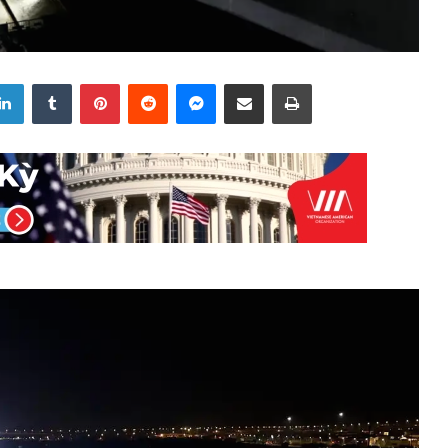
LinkedIn
Tumblr
Pinterest
Reddit
Messenger
Share via Email
Print