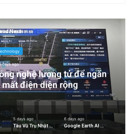
ead Next
Technology
4 days ago
ông nghệ lượng tử để ngăn
g mất điện diện rộng
5 days ago
6 days ago
 ngăn chặn tình trạng mất điện diện rộng
Tàu Vũ Trụ Nhật Bản: Chuyến Bay Gần Nhất Lịch Sử Đến Tiểu Hành Tinh
Google Earth AI Bị Rút Gấp Vì Cơn Bão Deepfake