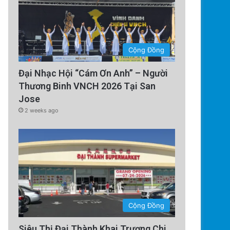
Cộng Đồng
Đại Nhạc Hội “Cám Ơn Anh” – Người
Thương Binh VNCH 2026 Tại San
Technology
Jose
5 days ago
2 weeks ago
Tàu Vũ Trụ Nhật Bản: Chuyến 
Sử Đến Tiểu Hành
Cộng Đồng
Siêu Thị Đại Thành Khai Trương Chi