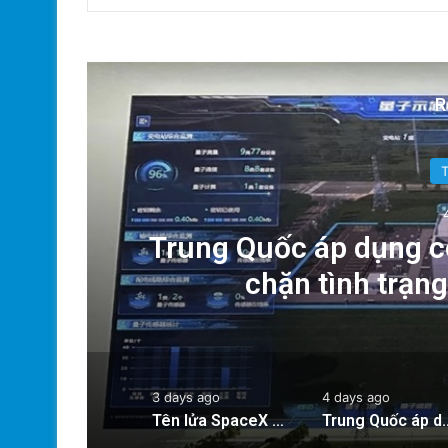
R
g:
Trung Quốc áp dụng c
chặn tình trạn
3 days ago
4 days ago
Tên lửa SpaceX chuẩn bị va chạm với Mặt Trăng: Cú sốc vũ trụ sắp xảy ra!
Trung Quốc áp dụng công nghệ lượng tử để