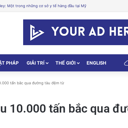
Gây Chấn Động: 3 Triệu Người Theo Dõi Nguyễn Phương Hằng Tại Việt 
ẬT PHÁP
GIẢI TRÍ
THẾ GIỚI
ENGLISH
0.000 tấn bắc qua đường tàu đệm từ
u 10.000 tấn bắc qua đ