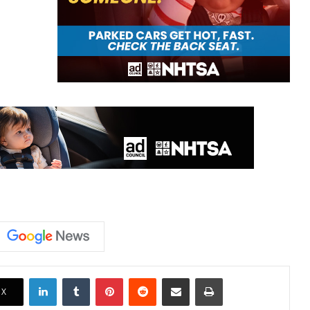
LinkedIn
Tumblr
Pinterest
Reddit
Share via Email
Print
X