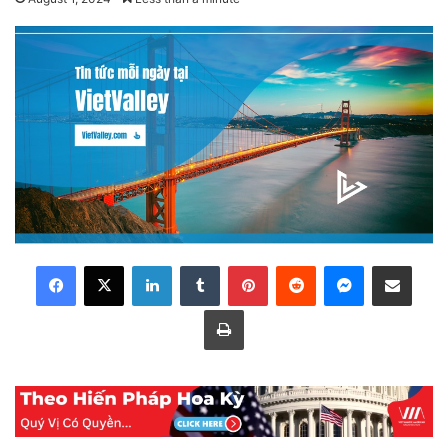
LinkedIn
Tumblr
Pinterest
Reddit
Messenger
Share via Email
Print