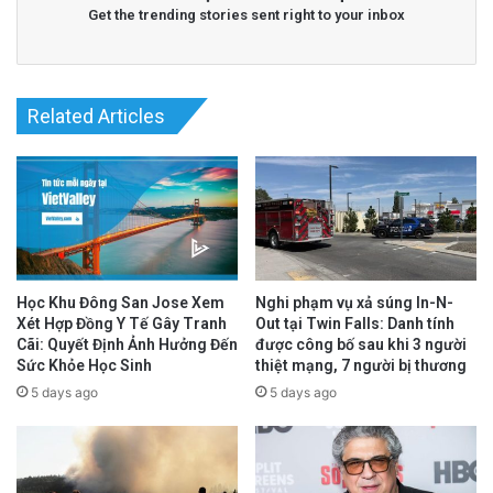
Get the trending stories sent right to your inbox
Related Articles
Read More
@Epoch Times Tiếng Việt
Học Khu Đông San Jose Xem
Nghi phạm vụ xả súng In-N-
Xét Hợp Đồng Y Tế Gây Tranh
Out tại Twin Falls: Danh tính
Cãi: Quyết Định Ảnh Hưởng Đến
được công bố sau khi 3 người
Sức Khỏe Học Sinh
thiệt mạng, 7 người bị thương
5 days ago
5 days ago