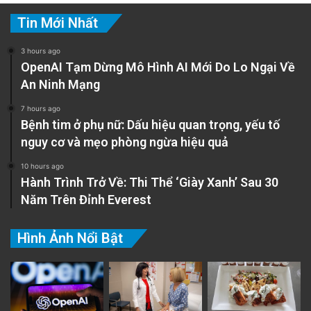
Tin Mới Nhất
3 hours ago
OpenAI Tạm Dừng Mô Hình AI Mới Do Lo Ngại Về
An Ninh Mạng
7 hours ago
Bệnh tim ở phụ nữ: Dấu hiệu quan trọng, yếu tố
nguy cơ và mẹo phòng ngừa hiệu quả
10 hours ago
Hành Trình Trở Về: Thi Thể ‘Giày Xanh’ Sau 30
Năm Trên Đỉnh Everest
Hình Ảnh Nổi Bật