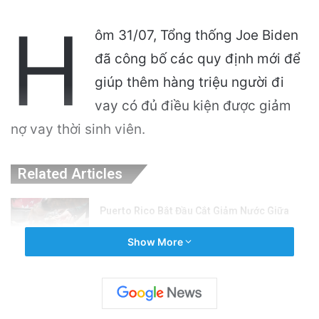
H
ôm 31/07, Tổng thống Joe Biden
đã công bố các quy định mới để
giúp thêm hàng triệu người đi
vay có đủ điều kiện được giảm
nợ vay thời sinh viên.
Related Articles
Puerto Rico Bắt Đầu Cắt Giảm Nước Giữa
Cuộc Khủng Hoảng Hạn Hán: “Thật Khắc
Show More
Nghiệt”
1 day ago
Quỹ Đất Silicon Valley Khởi Động Nâng Cấp