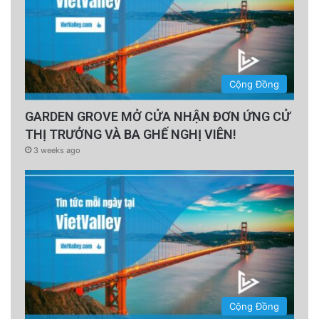
Cộng Đồng
GARDEN GROVE MỞ CỬA NHẬN ĐƠN ỨNG CỬ
THỊ TRƯỞNG VÀ BA GHẾ NGHỊ VIÊN!
3 weeks ago
Cộng Đồng