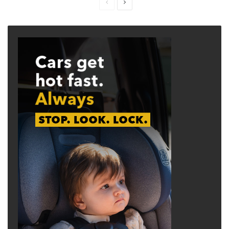
Previous
Next
page
page