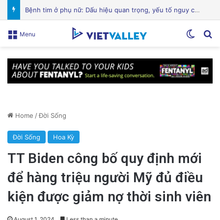
Hành Trình Trở Về: Thi Thể ‘Giày Xanh’ Sau 30 Năm Trên Đỉnh Everest
Switch
Se
Menu
Home
/
Đời Sống
Đời Sống
Hoa Kỳ
TT Biden công bố quy định mới
để hàng triệu người Mỹ đủ điều
kiện được giảm nợ thời sinh viên
August 1, 2024
Less than a minute