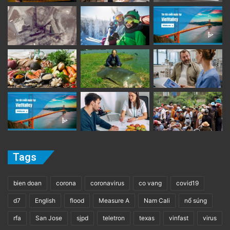
Tags
bien doan
corona
coronavirus
co vang
covid19
d7
English
flood
Measure A
Nam Cali
nổ súng
rfa
San Jose
sjpd
teletron
texas
vinfast
virus