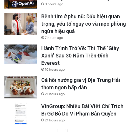
3 hours ago
Bệnh tim ở phụ nữ: Dấu hiệu quan
trọng, yếu tố nguy cơ và mẹo phòng
ngừa hiệu quả
7 hours ago
Hành Trình Trở Về: Thi Thể ‘Giày
Xanh’ Sau 30 Năm Trên Đỉnh
Everest
10 hours ago
Cá hồi nướng gia vị Địa Trung Hải
thơm ngon hấp dẫn
21 hours ago
VinGroup: Nhiều Bài Viết Chỉ Trích
Bị Gỡ Bỏ Do Vi Phạm Bản Quyền
21 hours ago