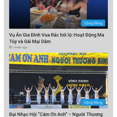
Cộng Đồng
Vụ Án Gia Đình Vua Rác hối lộ: Hoạt Động Ma
Túy và Gái Mại Dâm
1 week ago
Cộng Đồng
Đại Nhạc Hội “Cám Ơn Anh” – Người Thương