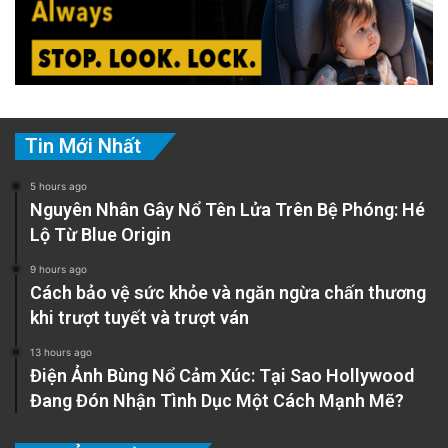
Tin Mới Nhất
5 hours ago
Nguyên Nhân Gây Nổ Tên Lửa Trên Bệ Phóng: Hé
Lộ Từ Blue Origin
9 hours ago
Cách bảo vệ sức khỏe và ngăn ngừa chấn thương
khi trượt tuyết và trượt ván
13 hours ago
Điện Ảnh Bùng Nổ Cảm Xúc: Tại Sao Hollywood
Đang Đón Nhận Tình Dục Một Cách Mạnh Mẽ?