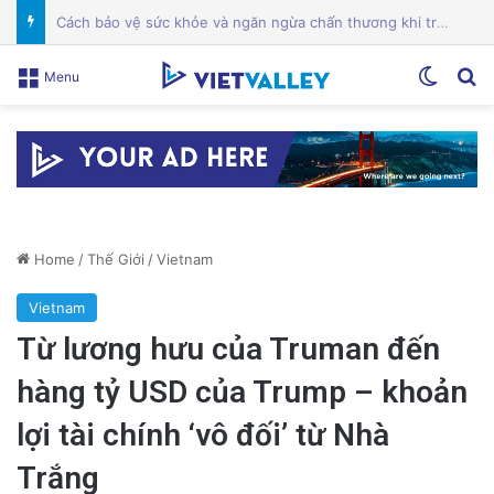
Điện Ảnh Bùng Nổ Cảm Xúc: Tại Sao Hollywood Đang Đón Nhận Tình Dục Một Cách Mạnh Mẽ?
Switch
Se
Menu
Home
/
Thế Giới
/
Vietnam
Vietnam
Từ lương hưu của Truman đến
hàng tỷ USD của Trump – khoản
lợi tài chính ‘vô đối’ từ Nhà
Trắng