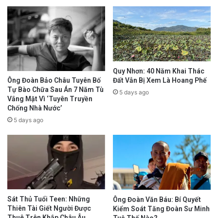
Quy Nhơn: 40 Năm Khai Thác
Đất Vẫn Bị Xem Là Hoang Phế
Ông Đoàn Bảo Châu Tuyên Bố
Tự Bào Chữa Sau Án 7 Năm Tù
5 days ago
Vắng Mặt Vì ‘Tuyên Truyền
Chống Nhà Nước’
5 days ago
Sát Thủ Tuổi Teen: Những
Ông Đoàn Văn Báu: Bí Quyết
Thiên Tài Giết Người Được
Kiểm Soát Tăng Đoàn Sư Minh
Thuê Trên Khắp Châu Âu
Tuệ Thế Nào?