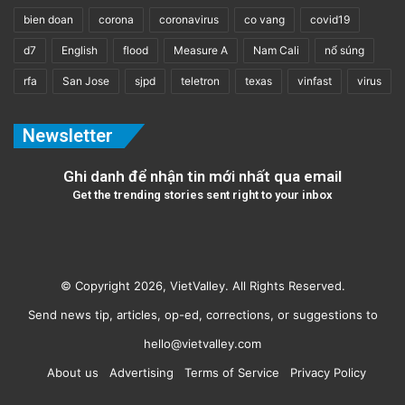
bien doan
corona
coronavirus
co vang
covid19
d7
English
flood
Measure A
Nam Cali
nổ súng
rfa
San Jose
sjpd
teletron
texas
vinfast
virus
Newsletter
Ghi danh để nhận tin mới nhất qua email
Get the trending stories sent right to your inbox
© Copyright 2026, VietValley. All Rights Reserved.
Send news tip, articles, op-ed, corrections, or suggestions to
hello@vietvalley.com
About us
Advertising
Terms of Service
Privacy Policy