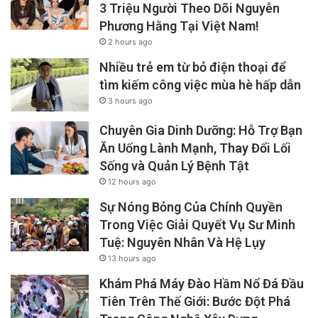
3 Triệu Người Theo Dõi Nguyễn
Phương Hằng Tại Việt Nam!
2 hours ago
Nhiều trẻ em từ bỏ điện thoại để
tìm kiếm công việc mùa hè hấp dẫn
3 hours ago
Chuyên Gia Dinh Dưỡng: Hỗ Trợ Bạn
Ăn Uống Lành Mạnh, Thay Đổi Lối
Sống và Quản Lý Bệnh Tật
12 hours ago
Sự Nóng Bỏng Của Chính Quyền
Trong Việc Giải Quyết Vụ Sư Minh
Tuệ: Nguyên Nhân Và Hệ Lụy
13 hours ago
Khám Phá Máy Đào Hầm Nổ Đá Đầu
Tiên Trên Thế Giới: Bước Đột Phá