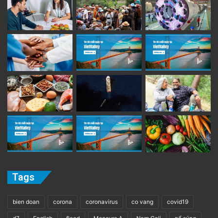
Tags
bien doan
corona
coronavirus
co vang
covid19