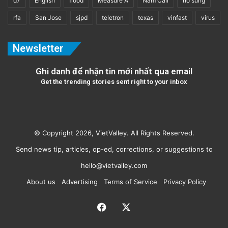
d7
English
flood
Measure A
Nam Cali
nổ súng
rfa
San Jose
sjpd
teletron
texas
vinfast
virus
Newsletter
Ghi danh để nhận tin mới nhất qua email
Get the trending stories sent right to your inbox
© Copyright 2026, VietValley. All Rights Reserved.
Send news tip, articles, op-ed, corrections, or suggestions to
hello@vietvalley.com
About us
Advertising
Terms of Service
Privacy Policy
Facebook
X