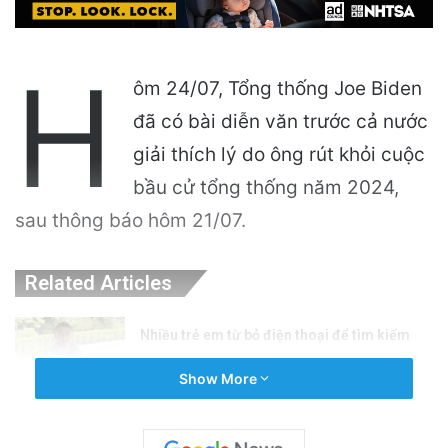
H
ôm 24/07, Tổng thống Joe Biden
đã có bài diễn văn trước cả nước
giải thích lý do ông rút khỏi cuộc
bầu cử tổng thống năm 2024,
sau thông báo hôm 21/07.
Related Articles
Nhiều trẻ em từ bỏ điện thoại để tìm kiếm
công việc mùa hè hấp dẫn
Show More
3 hours ago
Ứng cử viên nhà vượt qua cuộc bầu cử sơ bộ,