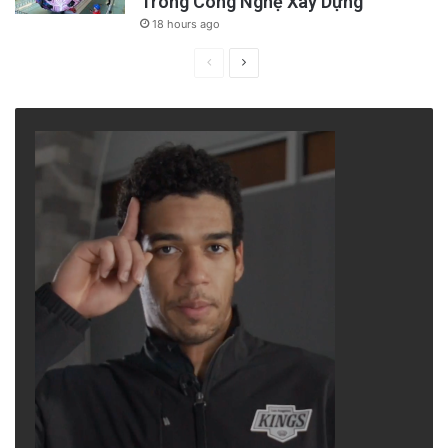
Trong Công Nghệ Xây Dựng
18 hours ago
Previous
Next
page
page