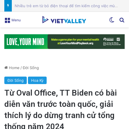
Chuyên Gia Dinh Dưỡng: Hỗ Trợ Bạn Ăn Uống Lành Mạnh, Thay Đổi Lối Sống và Quản Lý Bệnh Tật
Switch
Se
Menu
Home
/
Đời Sống
Đời Sống
Hoa Kỳ
Từ Oval Office, TT Biden có bài
diễn văn trước toàn quốc, giải
thích lý do dừng tranh cử tổng
thống năm 2024