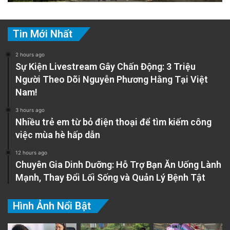
Tin Mới Nhất
2 hours ago
Sự Kiện Livestream Gây Chấn Động: 3 Triệu
Người Theo Dõi Nguyễn Phương Hằng Tại Việt
Nam!
3 hours ago
Nhiều trẻ em từ bỏ điện thoại để tìm kiếm công
việc mùa hè hấp dẫn
12 hours ago
Chuyên Gia Dinh Dưỡng: Hỗ Trợ Bạn Ăn Uống Lành
Mạnh, Thay Đổi Lối Sống và Quản Lý Bệnh Tật
Hình Ảnh Nổi Bật