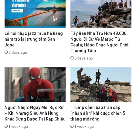
Lễ hội nhạc jazz mùa hè hàng
Tây Ban Nha Trả Hơn 48,000
năm trở lại trung tâm San
Người Di Cư Về Marốc Từ
Jose
Ceuta; Hàng Chục Người Chết
Thương Tâm
5 days ago
6 days ago
Người Nhện: Ngày Mới Rực Rỡ
Trump cảnh báo Iran sắp
– Khi Những Siêu Anh Hùng
“nhận đòn” khi cuộc chiến 5
Khác Dừng Bước Tại Rạp Chiếu
tháng mở rộng
1 week ago
1 week ago