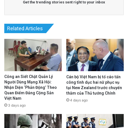
Get the trending stories sent right to your inbox
gia trù phú.
Nhưng khi tiếng vỗ tay lắng xuống, chúng ta
Related Articles
cần nhìn thẳng vào sự thật lạnh người: Một
trật tự thế giới mới vừa được xác lập, nơi biên
giới quốc gia không còn là bất khả xâm phạm.
advertisement
Công an Siết Chặt Quản Lý
Cán bộ Việt Nam bị tố cáo tấn
Người Dùng Mạng Xã Hội:
công tình dục hai nữ phục vụ
Nhận Diện ‘Phản Động’ Theo
tại New Zealand trước chuyến
Quan Điểm Đảng Cộng Sản
thăm của Thủ tướng Chính
Việt Nam
4 days ago
3 days ago