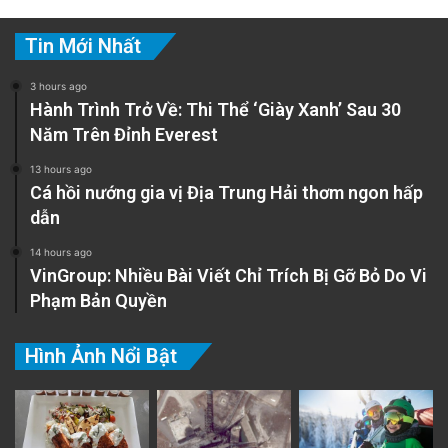
Tin Mới Nhất
3 hours ago
Hành Trình Trở Về: Thi Thể ‘Giày Xanh’ Sau 30
Năm Trên Đỉnh Everest
13 hours ago
Cá hồi nướng gia vị Địa Trung Hải thơm ngon hấp
dẫn
14 hours ago
VinGroup: Nhiều Bài Viết Chỉ Trích Bị Gỡ Bỏ Do Vi
Phạm Bản Quyền
Hình Ảnh Nổi Bật