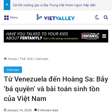
VinGroup: Nhiều Bài Viết Chỉ Trích Bị Gỡ Bỏ Do Vi Phạm Bản Quyền
Switch
Se
Menu
Home
/
Thế Giới
/
Vietnam
Vietnam
Từ Venezuela đến Hoàng Sa: Bẫy
‘bá quyền’ và bài toán sinh tồn
của Việt Nam
January 14, 2026
6 minutes read