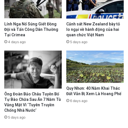
Lính Nga Nổ Súng Giết Đồng
Cảnh sát New Zealand bày tỏ
Đội và Tấn Công Dân Thường
lo ngại về hành động của hai
Tại Crimea
quan chức Việt Nam
Việc Mỹ đơn phương dùng vũ lực quân sự để
4 days ago
5 days ago
bắt cóc nguyên thủ của một quốc gia có chủ
quyền (dù đó là quốc gia thù địch) mà không
cần tuyên chiến hay sự ủng hộ của Liên Hợp
Quốc, chính thức xé bỏ tấm màn che mong
manh của luật pháp quốc tế. Họ lập luận rằng:
Quy Nhơn: 40 Năm Khai Thác
Đất Vẫn Bị Xem Là Hoang Phế
Ông Đoàn Bảo Châu Tuyên Bố
“Luật pháp quốc tế chỉ là tờ giấy lộn, kẻ mạnh
Tự Bào Chữa Sau Án 7 Năm Tù
6 days ago
Vắng Mặt Vì ‘Tuyên Truyền
và có chính nghĩa như Mỹ phải hành động để
Chống Nhà Nước’
lập lại trật tự.”
5 days ago