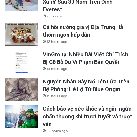
Xanh’ Sau 30 Năm Trên Đỉnh
(Hegemonic Stability Theory). Học thuyết này
Everest
ru ngủ đám đông bằng niềm tin trật tự thế giới
3 hours ago
chỉ được duy trì khi có một siêu cường áp đảo
Cá hồi nướng gia vị Địa Trung Hải
(Hegemon) sẵn sàng dùng sức mạnh cưỡng
thơm ngon hấp dẫn
13 hours ago
chế để thiết lập luật chơi.
VinGroup: Nhiều Bài Viết Chỉ Trích
Những người ủng hộ ông Trump tin rằng: Mỹ là
Bị Gỡ Bỏ Do Vi Phạm Bản Quyền
14 hours ago
“bá chủ nhân từ,” Mỹ có quyền đứng trên luật
Nguyên Nhân Gây Nổ Tên Lửa Trên
pháp để trừng phạt kẻ xấu. Nhưng họ quên
Bệ Phóng: Hé Lộ Từ Blue Origin
rằng, trong quan hệ quốc tế, khái niệm “đạo
19 hours ago
đức” vô cùng mong manh, còn tiền lệ pháp lý
Cách bảo vệ sức khỏe và ngăn ngừa
mới là thứ tồn tại vĩnh viễn. Hành động này đã
chấn thương khi trượt tuyết và trượt
trực tiếp chà đạp lên nguyên tắc cốt lõi của
ván
23 hours ago
Hệ Thống Westphalia, nền tảng của quan hệ