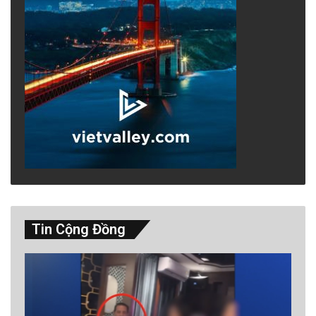
Khi Mỹ đơn phương bắt cóc nguyên thủ của
một quốc gia có chủ quyền mà không được sử
đồng thuận lớn từ Hội Đồng Bảo An Liên Hợp
Quốc, họ đã gửi đi một thông điệp đậm chất
Thuyết Hiện Thực (Realism): “Kẻ mạnh làm
những gì họ có thể, và kẻ yếu phải chịu đựng
những gì họ phải chịu.” Luật pháp quốc tế lúc
này không còn là quy tắc phổ quát, mà chỉ là
công cụ của kẻ mạnh, và chiếc lồng nhốt con
Tin Cộng Đồng
thú hoang dã mang tên “cường quyền” đã
chính thức bị phá vỡ.
Sự tương đồng đáng sợ giữa hai bờ đại