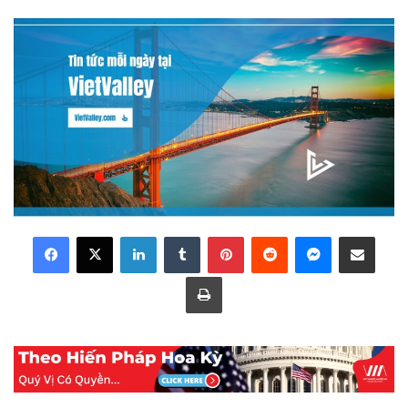
LinkedIn
Tumblr
Pinterest
Reddit
Messenger
Share via Email
Print