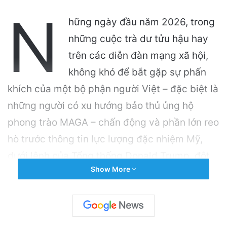
N
hững ngày đầu năm 2026, trong
những cuộc trà dư tửu hậu hay
trên các diễn đàn mạng xã hội,
không khó để bắt gặp sự phấn
khích của một bộ phận người Việt – đặc biệt là
những người có xu hướng bảo thủ ủng hộ
phong trào MAGA – chấn động và phần lớn reo
hò trước thông tin lực lượng đặc nhiệm Mỹ,
dưới lệnh của Tổng thống Donald Trump, đột
Show More
kích vào tận Caracas để “xích cổ” Nicolas
Maduro mang về New York xét xử.
Related Articles