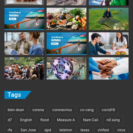
Tags
bien doan
corona
coronavirus
co vang
covid19
d7
English
flood
Measure A
Nam Cali
nổ súng
rfa
San Jose
sjpd
teletron
texas
vinfast
virus