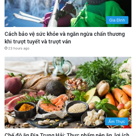
vốn dĩ là địa ngục đối với các quốc gia nhỏ
bé.
Gia Đình
advertisement
Cách bảo vệ sức khỏe và ngăn ngừa chấn thương
khi trượt tuyết và trượt ván
23 hours ago
Ẩm Thực
Chế độ ăn Địa Trung Hải: Thực phẩm nên ăn, lợi ích