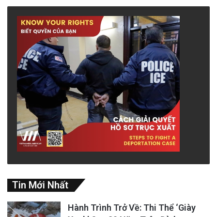
Tuy nhiên, sự hân hoan cảm tính này đang che
giấu một nghịch lý nguy hiểm, thậm chí là tư
duy tự sát đối với lợi ích cốt lõi của dân tộc
Việt Nam. Bởi lẽ, nếu cổ vũ cho logic “kẻ mạnh
có quyền làm trái luật vì mục đích riêng,”
chúng ta đang vô tình biện minh cho chính kẻ
thù nguy hiểm nhất đang đe dọa chủ quyền
biển đảo của Việt Nam: Trung Quốc.
Sự trở lại của “Thuyết Ổn Định Bá Quyền” và
cái chết của Westphalia
Tin Mới Nhất
Hành động của Tổng Thống Trump là minh
chứng điển hình cho Thuyết Ổn Định Bá Quyền
Hành Trình Trở Về: Thi Thể ‘Giày