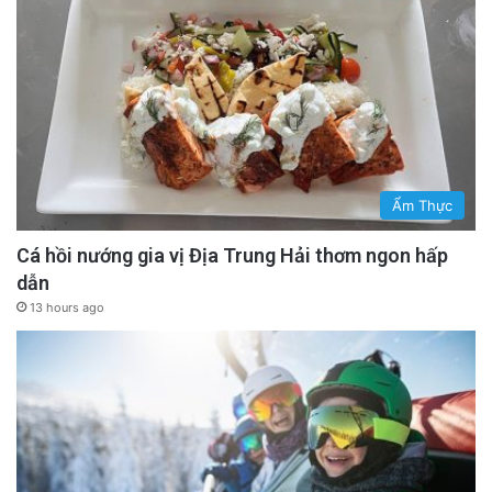
vừa cổ vũ cho hành động phá luật của Mỹ ở
Tây bán cầu, lại vừa đòi hỏi Trung Quốc phải
thượng tôn pháp luật ở Đông bán cầu. Nếu
công pháp quốc tế bị coi là tờ giấy lộn ở New
York, nó cũng sẽ bị coi là rác rưởi ở Tam Sa.
Ẩm Thực
Đừng tự đập vỡ khiên chắn của chính mình
Cá hồi nướng gia vị Địa Trung Hải thơm ngon hấp
dẫn
Dù hình ảnh ông Maduro bị điệu về New York
13 hours ago
có thể thỏa mãn những cảm xúc nhất thời,
nhưng đó lại là tín hiệu báo động đỏ cho sự
suy tàn của chủ nghĩa tự do pháp trị, dọn
đường cho một thế giới vận hành theo luật
rừng khắc nghiệt của Thuyết Hiện Thực – nơi