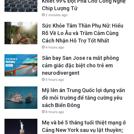
Khiết 99% Đột Phá Cho Công Nghệ
Chip Lượng Tử
2 minutes ago
Sức Khỏe Tâm Thần Phụ Nữ: Hiểu
Rõ Về Lo Âu và Trầm Cảm Cùng
Cách Nhận Hỗ Trợ Tốt Nhất
4 hours ago
Sân bay San Jose ra mắt phòng
cảm giác đặc biệt cho trẻ em
neurodivergent
5 hours ago
Mỹ lên án Trung Quốc lợi dụng vấn
đề môi trường để tăng cường yêu
sách Biển Đông
8 hours ago
Mẹ và bé 5 tháng tuổi thiệt mạng ở
Cảng New York sau vụ lật thuyền;