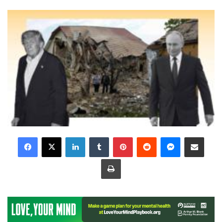
LinkedIn
Tumblr
Pinterest
Reddit
Messenger
Share via Email
Print