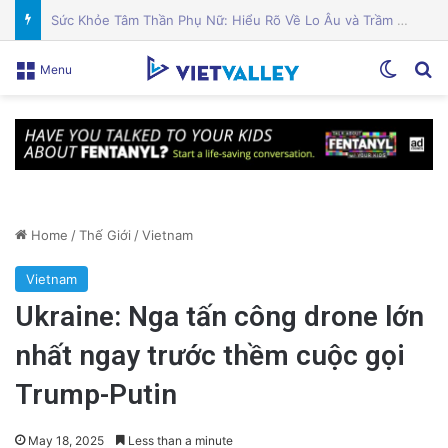
Sân bay San Jose ra mắt phòng cảm giác đặc biệt cho trẻ em neurodivergent
Switch
Se
Menu
Home
/
Thế Giới
/
Vietnam
Vietnam
Ukraine: Nga tấn công drone lớn
nhất ngay trước thềm cuộc gọi
Trump-Putin
May 18, 2025
Less than a minute