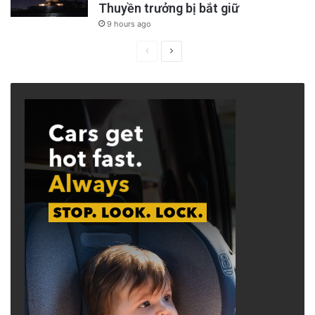
Thuyền trưởng bị bắt giữ
9 hours ago
Previous
Next
page
page