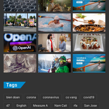
Tags
bien doan
corona
coronavirus
co vang
covid19
d7
English
Measure A
Nam Cali
rfa
San Jose