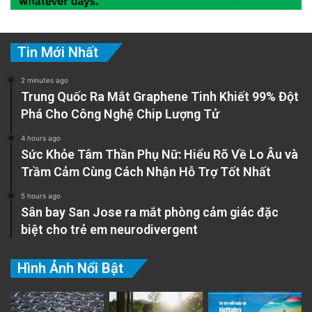
Tin Mới Nhất
2 minutes ago
Trung Quốc Ra Mắt Graphene Tinh Khiết 99% Đột
Phá Cho Công Nghệ Chip Lượng Tử
4 hours ago
Sức Khỏe Tâm Thần Phụ Nữ: Hiểu Rõ Về Lo Âu và
Trầm Cảm Cùng Cách Nhận Hỗ Trợ Tốt Nhất
5 hours ago
Sân bay San Jose ra mắt phòng cảm giác đặc
biệt cho trẻ em neurodivergent
Hình Ảnh Nổi Bật