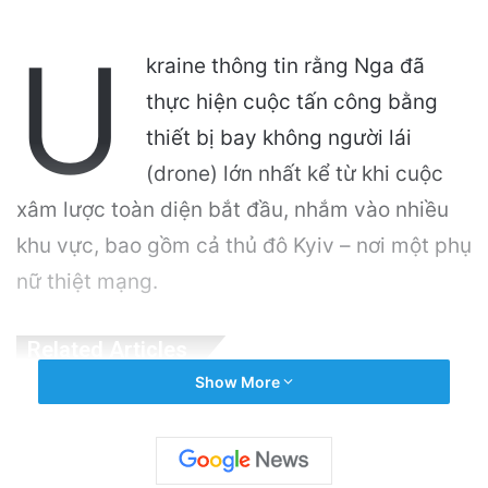
U
kraine thông tin rằng Nga đã
thực hiện cuộc tấn công bằng
thiết bị bay không người lái
(drone) lớn nhất kể từ khi cuộc
xâm lược toàn diện bắt đầu, nhắm vào nhiều
khu vực, bao gồm cả thủ đô Kyiv – nơi một phụ
nữ thiệt mạng.
Related Articles
Show More
Mỹ lên án Trung Quốc lợi dụng vấn đề môi
trường để tăng cường yêu sách Biển Đông
8 hours ago