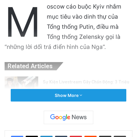
M
oscow cáo buộc Kyiv nhắm
mục tiêu vào dinh thự của
Tổng thống Putin, điều mà
Tổng thống Zelensky gọi là
“những lời dối trá điển hình của Nga”.
Related Articles
Sự Kiện Livestream Gây Chấn Động: 3 Triệu
Người Theo Dõi Nguyễn Phương Hằng Tại
Show More
Việt Nam!
2 hours ago
Sự Nóng Bỏng Của Chính Quyền Trong Việc
Giải Quyết Vụ Sư Minh Tuệ: Nguyên Nhân Và
LinkedIn
Tumblr
Pinterest
Reddit
Share via Email
Print