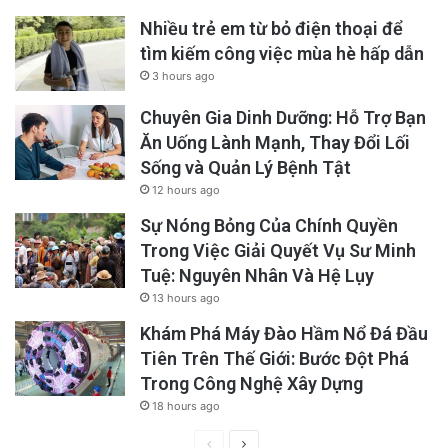
Nhiều trẻ em từ bỏ điện thoại để
tìm kiếm công việc mùa hè hấp dẫn
3 hours ago
Chuyên Gia Dinh Dưỡng: Hỗ Trợ Bạn
Ăn Uống Lành Mạnh, Thay Đổi Lối
Sống và Quản Lý Bệnh Tật
12 hours ago
Sự Nóng Bỏng Của Chính Quyền
Trong Việc Giải Quyết Vụ Sư Minh
Tuệ: Nguyên Nhân Và Hệ Lụy
13 hours ago
Khám Phá Máy Đào Hầm Nổ Đá Đầu
Tiên Trên Thế Giới: Bước Đột Phá
Trong Công Nghệ Xây Dựng
18 hours ago
Previous
Next