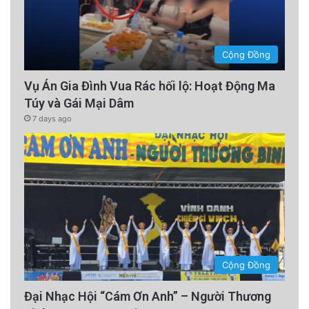
Cộng Đồng
Vụ Án Gia Đình Vua Rác hối lộ: Hoạt Động Ma
Túy và Gái Mại Dâm
7 days ago
Cộng Đồng
Đại Nhạc Hội “Cám Ơn Anh” – Người Thương