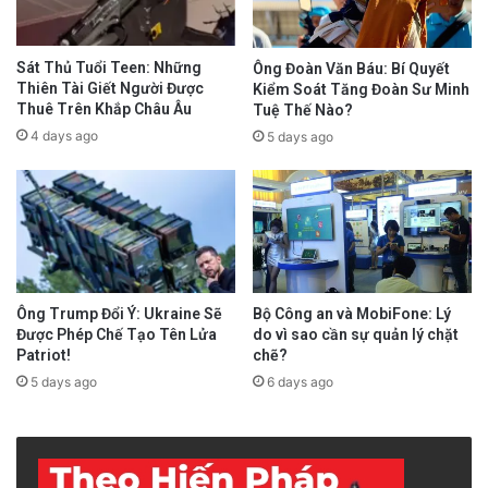
Sát Thủ Tuổi Teen: Những
Ông Đoàn Văn Báu: Bí Quyết
Thiên Tài Giết Người Được
Kiểm Soát Tăng Đoàn Sư Minh
Thuê Trên Khắp Châu Âu
Tuệ Thế Nào?
4 days ago
5 days ago
Ông Trump Đổi Ý: Ukraine Sẽ
Bộ Công an và MobiFone: Lý
Được Phép Chế Tạo Tên Lửa
do vì sao cần sự quản lý chặt
Patriot!
chẽ?
5 days ago
6 days ago