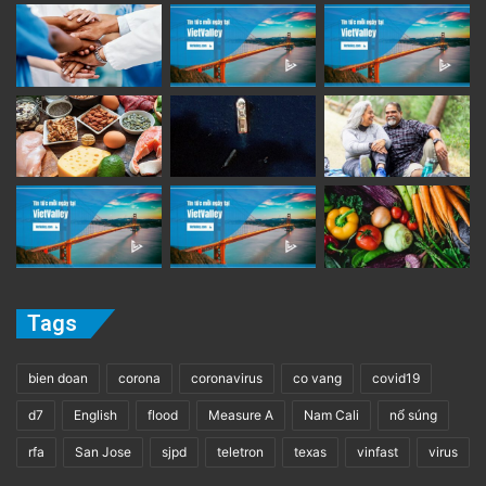
Tags
bien doan
corona
coronavirus
co vang
covid19
d7
English
flood
Measure A
Nam Cali
nổ súng
rfa
San Jose
sjpd
teletron
texas
vinfast
virus