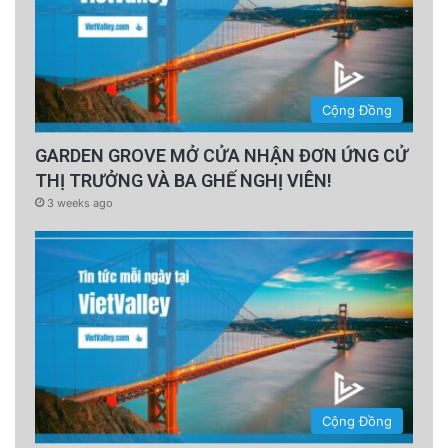
Cộng Đồng
GARDEN GROVE MỞ CỬA NHẬN ĐƠN ỨNG CỬ
THỊ TRƯỞNG VÀ BA GHẾ NGHỊ VIÊN!
3 weeks ago
Cộng Đồng