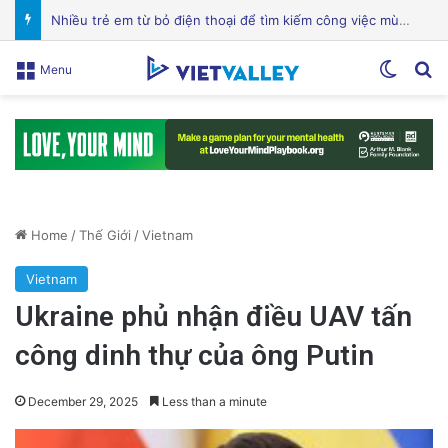
Chuyên Gia Dinh Dưỡng: Hỗ Trợ Bạn Ăn Uống Lành Mạnh, Thay Đổi Lối Sống và Quản Lý Bệnh Tật
Switch
Se
Menu
Home
/
Thế Giới
/
Vietnam
Vietnam
Ukraine phủ nhận điều UAV tấn
công dinh thự của ông Putin
December 29, 2025
Less than a minute