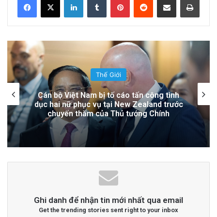
Hệ Lụy
13 hours ago
Đọc thêm
Read More
Thế Giới
advertisement
Lính Nga Nổ Súng Giết Đồng Đội và Tấn
Công Dân Thường Tại Crimea
Ghi danh để nhận tin mới nhất qua email
Get the trending stories sent right to your inbox