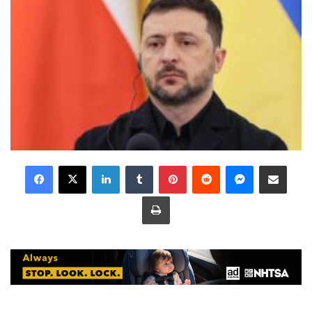
LinkedIn
Tumblr
Pinterest
Reddit
Messenger
Share via Email
Print