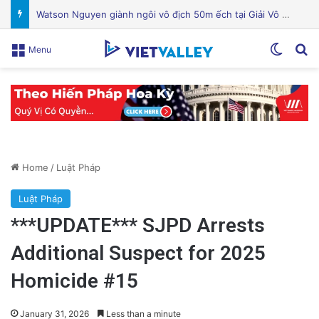
Dị ứng hải sản: Dấu hiệu nhận biết, chẩn đoán và phương pháp điều trị hiệu quả
Switch
Se
Menu
Home
/
Luật Pháp
Luật Pháp
***UPDATE*** SJPD Arrests
Additional Suspect for 2025
Homicide #15
January 31, 2026
Less than a minute