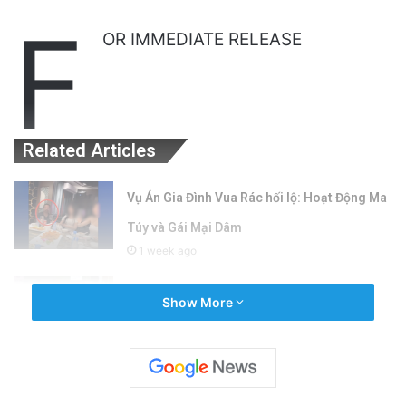
F
OR IMMEDIATE RELEASE
Related Articles
Vụ Án Gia Đình Vua Rác hối lộ: Hoạt Động Ma
Túy và Gái Mại Dâm
1 week ago
1 người chết, 6 người bị thương trong vụ xả
Show More
súng tại tiệc pop-up gần Morgan Hill
2 weeks ago