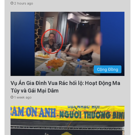
2 hours ago
Cộng Đồng
Vụ Án Gia Đình Vua Rác hối lộ: Hoạt Động Ma
Túy và Gái Mại Dâm
1 week ago