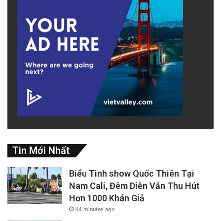
Tin Mới Nhất
Biểu Tình show Quốc Thiên Tại
Nam Cali, Đêm Diễn Vẫn Thu Hút
Hơn 1000 Khán Giả
44 minutes ago