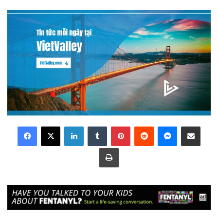
LinkedIn
Tumblr
Pinterest
Reddit
Messenger
Share via Email
Print