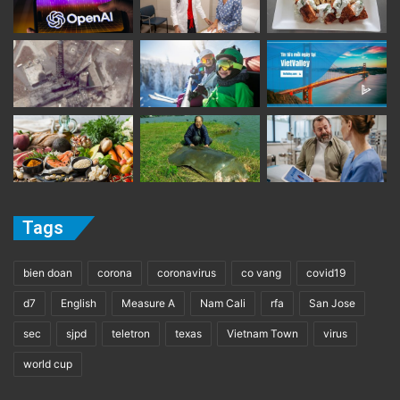
Tags
bien doan
corona
coronavirus
co vang
covid19
d7
English
Measure A
Nam Cali
rfa
San Jose
sec
sjpd
teletron
texas
Vietnam Town
virus
world cup