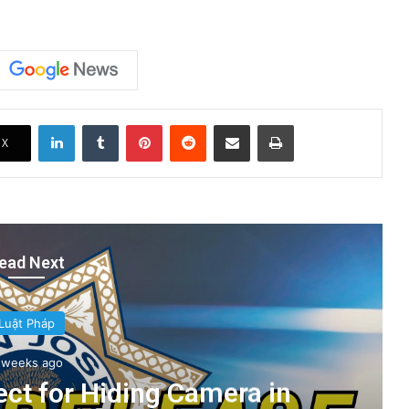
LinkedIn
Tumblr
Pinterest
Reddit
Share via Email
Print
X
ead Next
Luật Pháp
 weeks ago
ct for Hiding Camera in