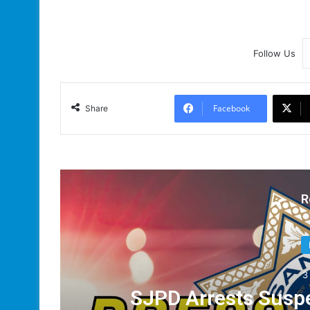
Follow Us
Facebook
Share
R
3
le;
SJPD Arrests Suspe