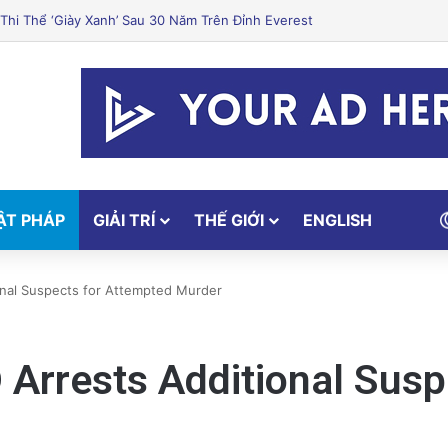
ị Địa Trung Hải thơm ngon hấp dẫn
ẬT PHÁP
GIẢI TRÍ
THẾ GIỚI
ENGLISH
nal Suspects for Attempted Murder
rrests Additional Susp