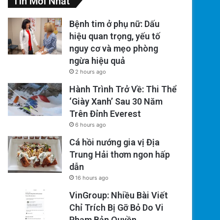
Tin Mới Nhất
Bệnh tim ở phụ nữ: Dấu
hiệu quan trọng, yếu tố
nguy cơ và mẹo phòng
ngừa hiệu quả
2 hours ago
Hành Trình Trở Về: Thi Thể
‘Giày Xanh’ Sau 30 Năm
Trên Đỉnh Everest
6 hours ago
Cá hồi nướng gia vị Địa
Trung Hải thơm ngon hấp
dẫn
16 hours ago
VinGroup: Nhiều Bài Viết
Chỉ Trích Bị Gỡ Bỏ Do Vi
Phạm Bản Quyền