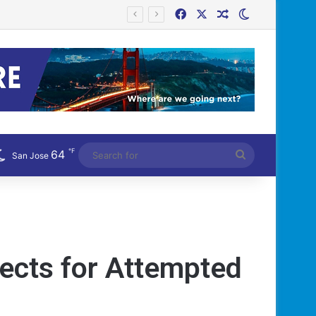
Facebook
X
Random Article
Switch skin
℉
64
Search
San Jose
for
ects for Attempted